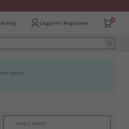
0
årning
Logga in / Registrera
ttre tjänster.
Antal (1 enhet)*