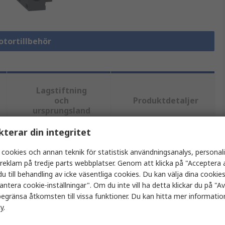
otortillbehör
Lagstiftning
och
Produktdetaljer
ursprungsland
kterar din integritet
tt eller flera attribut.
 cookies och annan teknik för statistisk användningsanalys, personal
a reklam på tredje parts webbplatser. Genom att klicka på "Acceptera a
Värde
u till behandling av icke väsentliga cookies. Du kan välja dina cooki
antera cookie-inställningar". Om du inte vill ha detta klickar du på "Avv
Schneider Electric
egränsa åtkomsten till vissa funktioner. Du kan hitta mer information
cy
.
Underspänningsutlösare