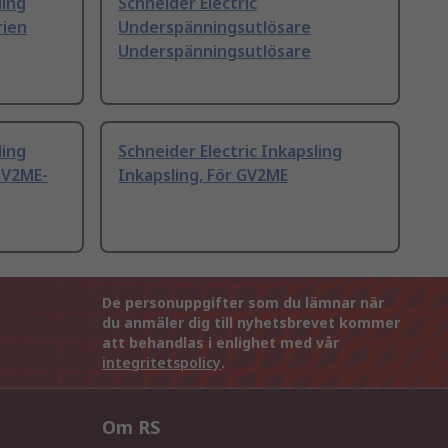
ling
Schneider Electric
rien
Underspänningsutlösare
Underspänningsutlösare
ling
Schneider Electric Inkapsling
 GV2ME-
Inkapsling, För GV2ME
De personuppgifter som du lämnar när
du anmäler dig till nyhetsbrevet kommer
att behandlas i enlighet med vår
integritetspolicy
.
Om RS