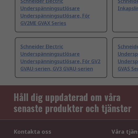
Schneider Electric
Schneide
Underspänningsutlösare
Inkapsli
Underspänningsutlösare, För
GV2ME GVAX Series
Schneider Electric
Schneide
Underspänningsutlösare
Undersp
Underspänningsutlösare, För GV2
Undersp
GVAU-serien, GV3 GVAU-serien
GVAS Ser
Håll dig uppdaterad om våra
senaste produkter och tjänster
Kontakta oss
Våra tjän