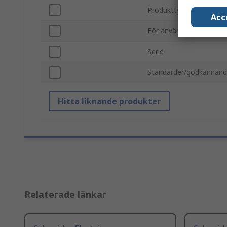
Produkttyp
Acc
För användning med
Serie
Standarder/godkännan
Hitta liknande produkter
Relaterade länkar