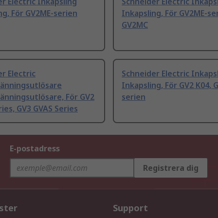
r Electric Inkapsling
Schneider Electric Inkaps
ng, För GV2ME-serien
Inkapsling, För GV2ME-se
GV2MC
r Electric
Schneider Electric Inkaps
änningsutlösare
Inkapsling, För GV2 K04,
änningsutlösare, För GV2
serien
ies, GV3 GVAS Series
E-postadress
Registrera dig
ster
Support