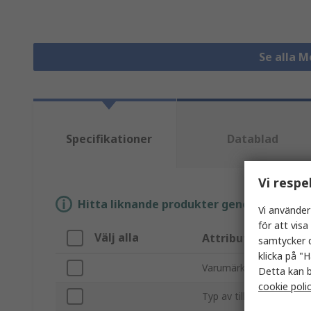
Se alla M
Specifikationer
Datablad
Vi respe
Hitta liknande produkter genom att välja e
Vi använder
för att vis
Välj alla
Attribut
samtycker d
klicka på "H
Varumärke
Detta kan b
cookie poli
Typ av tillbehör