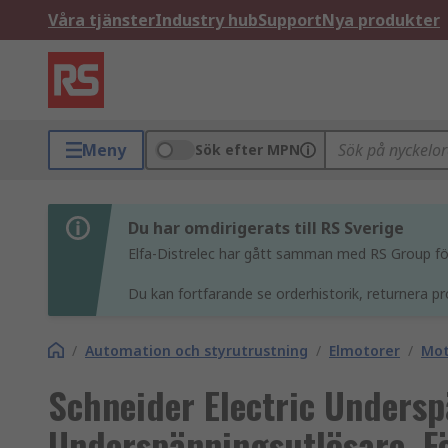
Våra tjänster
Industry hub
Support
Nya produkter
Meny
Sök efter MPN
Du har omdirigerats till RS Sverige
Elfa-Distrelec har gått samman med RS Group för 
Du kan fortfarande se orderhistorik, returnera pr
/
Automation och styrutrustning
/
Elmotorer
/
Mot
Schneider Electric Unders
Underspänningsutlösare, F