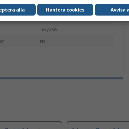
Underspänningsutlösare
eptera alla
Hantera cookies
Avvisa a
GV2ME GVAX-serien
TeSyS GV
den
No