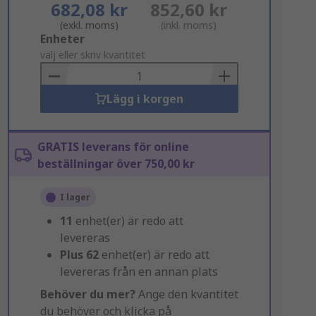
682,08 kr
852,60 kr
(exkl. moms)
(inkl. moms)
Add
Enheter
to
välj eller skriv kvantitet
Basket
Lägg i korgen
GRATIS leverans för online
beställningar över 750,00 kr
I lager
11
enhet(er) är redo att
levereras
Plus
62
enhet(er) är redo att
levereras från en annan plats
Behöver du mer?
Ange den kvantitet
du behöver och klicka på