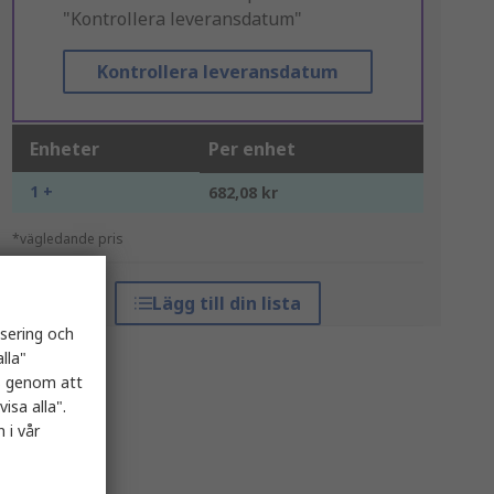
"Kontrollera leveransdatum"
Kontrollera leveransdatum
Enheter
Per enhet
1 +
682,08 kr
*vägledande pris
Lägg till din lista
isering och
lla"
es genom att
isa alla".
 i vår