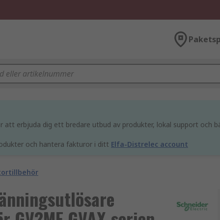
Paketsp
att erbjuda dig ett bredare utbud av produkter, lokal support och bä
odukter och hantera fakturor i ditt
Elfa-Distrelec account
ortillbehör
pänningsutlösare
ör GV2ME GVAX-serien