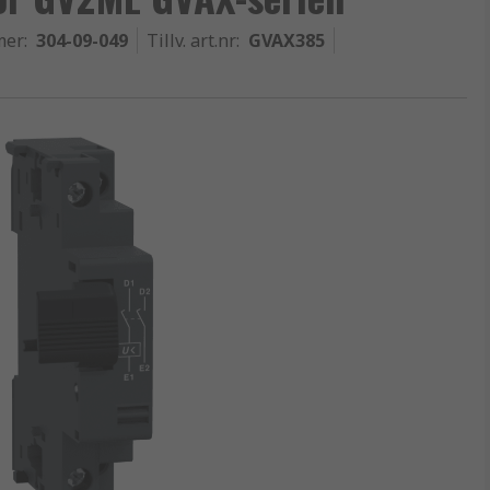
mer
:
304-09-049
Tillv. art.nr
:
GVAX385