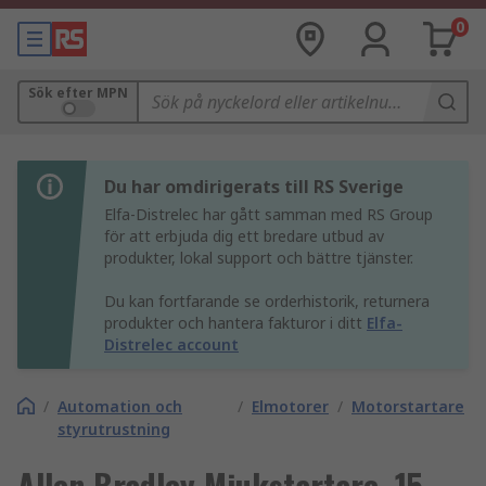
0
Sök efter MPN
Du har omdirigerats till RS Sverige
Elfa-Distrelec har gått samman med RS Group
för att erbjuda dig ett bredare utbud av
produkter, lokal support och bättre tjänster.
Du kan fortfarande se orderhistorik, returnera
produkter och hantera fakturor i ditt
Elfa-
Distrelec account
/
Automation och
/
Elmotorer
/
Motorstartare
styrutrustning
Allen Bradley Mjukstartare, 15