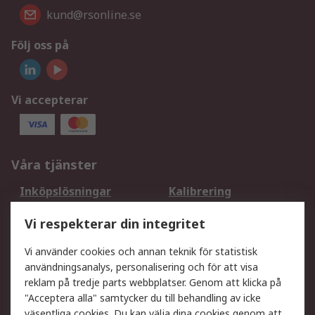
kund@rsonline.se
Följ oss på
Vi accepterar
Våra tjänster
Inköpslösningar
Kalibrering
Utökat sortiment
Oljetestning och analys
Vi respekterar din integritet
DesignSpark
Teknisk Support
Ditt lokala säljteam
Exportlösningar
Vi använder cookies och annan teknik för statistisk
användningsanalys, personalisering och för att visa
reklam på tredje parts webbplatser. Genom att klicka på
Support
"Acceptera alla" samtycker du till behandling av icke
Få hjälp
Retur av varor
väsentliga cookies. Du kan välja dina cookies genom att