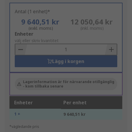
Antal (1 enhet)*
9 640,51 kr
12 050,64 kr
(exkl. moms)
(inkl. moms)
Add
Enheter
to
välj eller skriv kvantitet
Basket
Lägg i korgen
Lagerinformation är för närvarande otillgänglig
- kom tillbaka senare
Enheter
Per enhet
1 +
9 640,51 kr
*vägledande pris