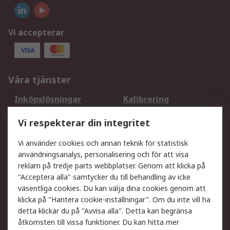
Vi accepterar
Våra tjänster
Inköpslösningar
Kalibrering
Utökat sortiment
Oljetestning och analys
Vi respekterar din integritet
DesignSpark
Teknisk Support
Ditt lokala säljteam
Exportlösningar
Vi använder cookies och annan teknik för statistisk
användningsanalys, personalisering och för att visa
reklam på tredje parts webbplatser. Genom att klicka på
Support
"Acceptera alla" samtycker du till behandling av icke
Få hjälp
Retur av varor
väsentliga cookies. Du kan välja dina cookies genom att
klicka på "Hantera cookie-inställningar". Om du inte vill ha
Leverans
Spåra din order
detta klickar du på "Avvisa alla". Detta kan begränsa
Begär en fakturakopi
Fördelar med RS-konto
åtkomsten till vissa funktioner. Du kan hitta mer