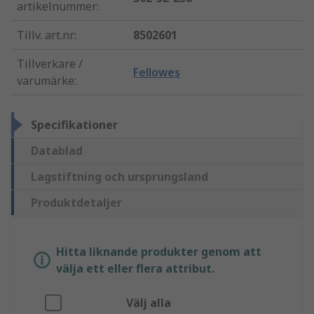
artikelnummer
:
Tillv. art.nr
:
8502601
Tillverkare /
Fellowes
varumärke
:
Specifikationer
Datablad
Lagstiftning och ursprungsland
Produktdetaljer
Hitta liknande produkter genom att
välja ett eller flera attribut.
Välj alla