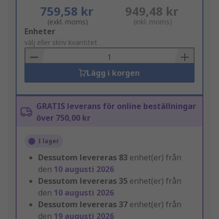
759,58 kr
949,48 kr
(exkl. moms)
(inkl. moms)
Add
Enheter
to
välj eller skriv kvantitet
Basket
Lägg i korgen
GRATIS leverans för online beställningar
över 750,00 kr
I lager
Dessutom levereras
83
enhet(er) från
den
10 augusti 2026
Dessutom levereras
35
enhet(er) från
den
10 augusti 2026
Dessutom levereras
37
enhet(er) från
den
19 augusti 2026