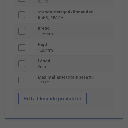
-55°C
Standarder/godkännanden
RoHS, REACH
Bredd
1.25mm
Höjd
1.25mm
Längd
2mm
Maximal arbetstemperatur
125°C
Hitta liknande produkter