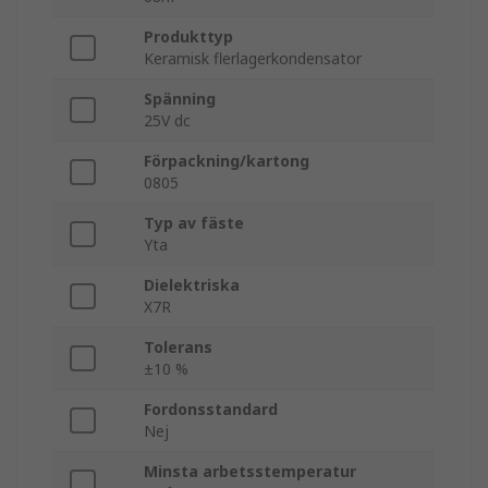
Produkttyp
Keramisk flerlagerkondensator
Spänning
25V dc
Förpackning/kartong
0805
Typ av fäste
Yta
Dielektriska
X7R
Tolerans
±10 %
Fordonsstandard
Nej
Minsta arbetsstemperatur