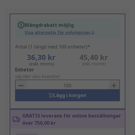
Mängdrabatt möjlig
Visa alternativ för volympriser
Antal (1 längd med 100 enheter)*
36,30 kr
45,40 kr
(exkl. moms)
(inkl. moms)
Add
Enheter
to
välj eller skriv kvantitet
Basket
Lägg i korgen
GRATIS leverans för online beställningar
över 750,00 kr