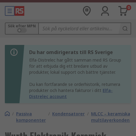
0
Sök efter MPN
Du har omdirigerats till RS Sverige
Elfa-Distrelec har gått samman med RS Group
för att erbjuda dig ett bredare utbud av
produkter, lokal support och bättre tjänster.
Du kan fortfarande se orderhistorik, returnera
produkter och hantera fakturor i ditt
Elfa-
Distrelec account
/
Passiva
/
Kondensatorer
/
MLCC – keramiska
komponenter
multilayerkondensa
Wurth Elektronik Keramisk