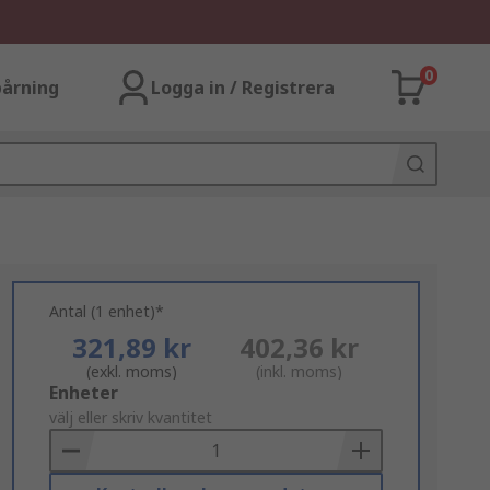
0
årning
Logga in / Registrera
Antal (1 enhet)*
321,89 kr
402,36 kr
(exkl. moms)
(inkl. moms)
Add
Enheter
to
välj eller skriv kvantitet
Basket