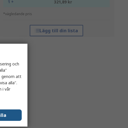
1 +
321,89 kr
*vägledande pris
Lägg till din lista
isering och
lla"
es genom att
isa alla".
 i vår
lla