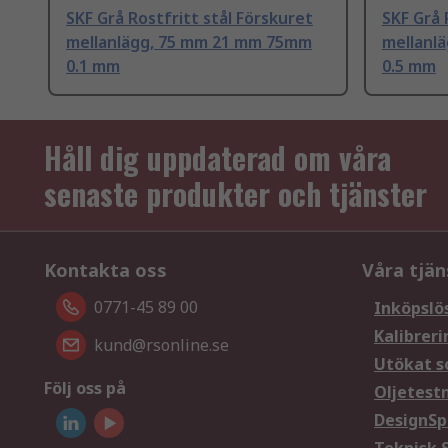
SKF Grå Rostfritt stål Förskuret
SKF Grå 
mellanlägg, 75 mm 21 mm 75mm
mellanl
0.1 mm
0.5 mm
Håll dig uppdaterad om våra
senaste produkter och tjänster
Kontakta oss
Våra tjän
0771-45 89 00
Inköpslö
Kalibreri
kund@rsonline.se
Utökat s
Följ oss på
Oljetest
DesignSp