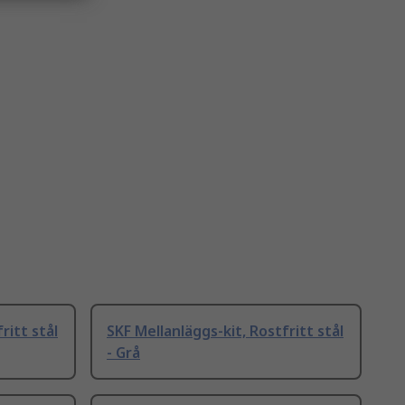
ritt stål
SKF Mellanläggs-kit, Rostfritt stål
- Grå