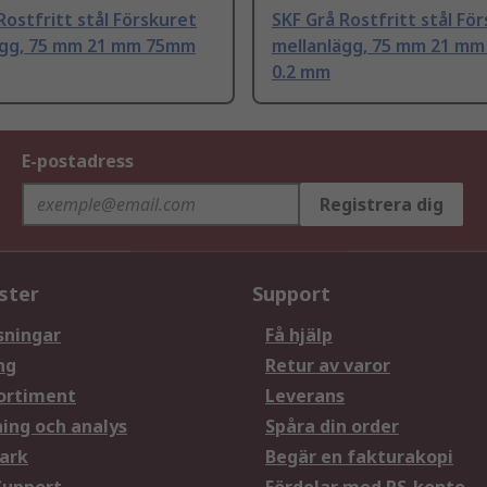
Rostfritt stål Förskuret
SKF Grå Rostfritt stål Fö
ägg, 75 mm 21 mm 75mm
mellanlägg, 75 mm 21 m
0.2 mm
E-postadress
Registrera dig
ster
Support
sningar
Få hjälp
ng
Retur av varor
ortiment
Leverans
ning och analys
Spåra din order
ark
Begär en fakturakopi