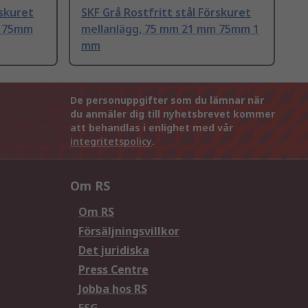
rskuret
SKF Grå Rostfritt stål Förskuret
m 75mm
mellanlägg, 75 mm 21 mm 75mm 1
mm
De personuppgifter som du lämnar när
du anmäler dig till nyhetsbrevet kommer
att behandlas i enlighet med vår
integritetspolicy
.
Om RS
Om RS
Försäljningsvillkor
Det juridiska
Press Centre
Jobba hos RS