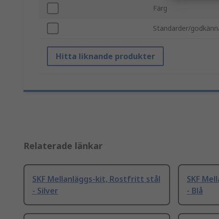
Färg
Standarder/godkän
Hitta liknande produkter
Relaterade länkar
SKF Mellanläggs-kit, Rostfritt stål
SKF Mell
- Silver
- Blå