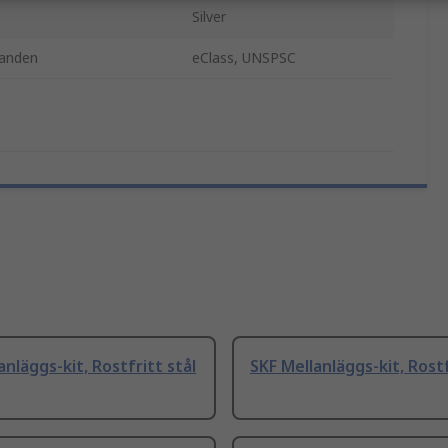
Silver
nanden
eClass, UNSPSC
anläggs-kit, Rostfritt stål
SKF Mellanläggs-kit, Rostf