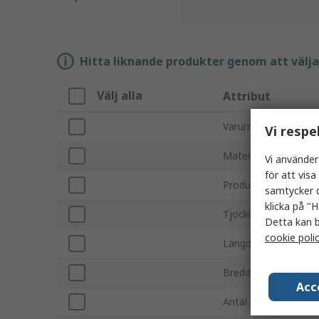
Hitta liknande produkter genom att välja e
Välj alla
Attribut
Varumärke
Vi respe
Material
Vi använder
för att vis
Produkttyp
samtycker d
klicka på "H
Tjocklek
Detta kan b
cookie poli
Längd
Bredd
Acc
Antal ark