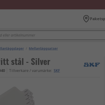
Paketsp
llanläggslager
/
Mellanläggsatser
tt stål - Silver
040
Tillverkare / varumärke
:
SKF