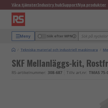
Våra tjänster
Industry hub
Support
Nya produkter
Meny
Sök efter MPN
/
Tekniska material och industriell maskinvara
/
Me
SKF Mellanläggs-kit, Rostfri
RS-artikelnummer
:
308-687
Tillv. art.nr
:
TMAS 75-