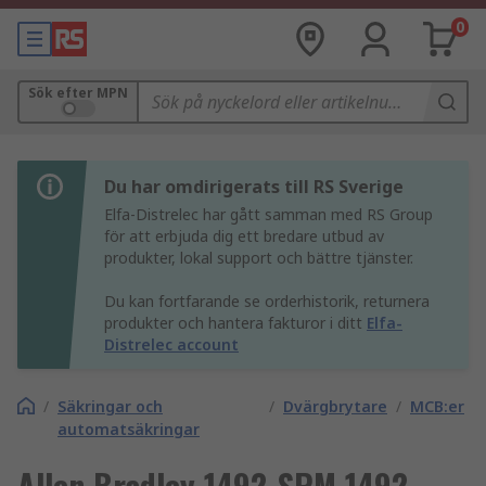
0
Sök efter MPN
Du har omdirigerats till RS Sverige
Elfa-Distrelec har gått samman med RS Group
för att erbjuda dig ett bredare utbud av
produkter, lokal support och bättre tjänster.
Du kan fortfarande se orderhistorik, returnera
produkter och hantera fakturor i ditt
Elfa-
Distrelec account
/
Säkringar och
/
Dvärgbrytare
/
MCB:er
automatsäkringar
Allen Bradley 1492-SPM 1492-