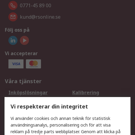
0771-45 89 00
kund@rsonline.se
Följ oss på
Vi accepterar
Våra tjänster
Inköpslösningar
Kalibrering
Utökat sortiment
Oljetestning och analys
Vi respekterar din integritet
DesignSpark
Teknisk Support
Ditt lokala säljteam
Exportlösningar
Vi använder cookies och annan teknik för statistisk
användningsanalys, personalisering och för att visa
reklam på tredje parts webbplatser. Genom att klicka på
Support