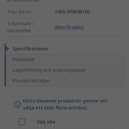
artikelnummer
:
Tillv. art.nr
:
1492-SPM3B100
Tillverkare /
Allen Bradley
varumärke
:
Specifikationer
Datablad
Lagstiftning och ursprungsland
Produktdetaljer
Hitta liknande produkter genom att
välja ett eller flera attribut.
Välj alla