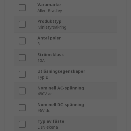
Varumärke
Allen Bradley
Produkttyp
Miniatyrsäkring
Antal poler
3
Strömsklass
10A
Utlösningsegenskaper
Typ B
Nominell AC-spänning
480V ac
Nominell DC-spänning
96V dc
Typ av fäste
DIN-skena