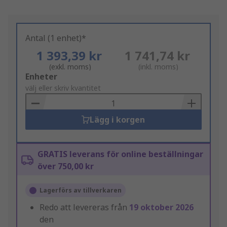
Antal (1 enhet)*
1 393,39 kr
1 741,74 kr
(exkl. moms)
(inkl. moms)
Add
Enheter
to
välj eller skriv kvantitet
Basket
Lägg i korgen
GRATIS leverans för online beställningar
över 750,00 kr
Lagerförs av tillverkaren
Redo att levereras från
19 oktober 2026
den