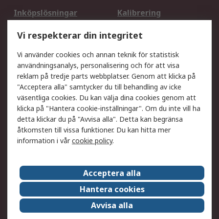
Inköpslösningar
Kalibrering
Utökat sortiment
Oljetestning och analys
Vi respekterar din integritet
DesignSpark
Teknisk Support
Ditt lokala säljteam
Exportlösningar
Vi använder cookies och annan teknik för statistisk
användningsanalys, personalisering och för att visa
reklam på tredje parts webbplatser. Genom att klicka på
Support
"Acceptera alla" samtycker du till behandling av icke
Få hjälp
Retur av varor
väsentliga cookies. Du kan välja dina cookies genom att
klicka på "Hantera cookie-inställningar". Om du inte vill ha
Leverans
Spåra din order
detta klickar du på "Avvisa alla". Detta kan begränsa
Begär en fakturakopi
Fördelar med RS-konto
åtkomsten till vissa funktioner. Du kan hitta mer
Betalningsalternativ
Okdo
information i vår
cookie policy
.
Om RS
Acceptera alla
Om RS
Försäljningsvillkor
Hantera cookies
Det juridiska
Press Centre
Avvisa alla
Jobba hos RS
ESG