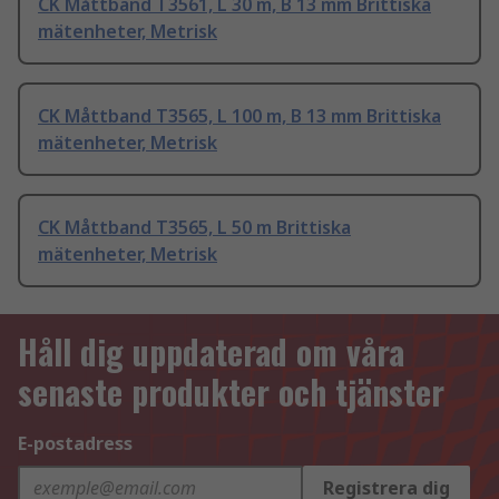
CK Måttband T3561, L 30 m, B 13 mm Brittiska
mätenheter, Metrisk
CK Måttband T3565, L 100 m, B 13 mm Brittiska
mätenheter, Metrisk
CK Måttband T3565, L 50 m Brittiska
mätenheter, Metrisk
Håll dig uppdaterad om våra
senaste produkter och tjänster
E-postadress
Registrera dig