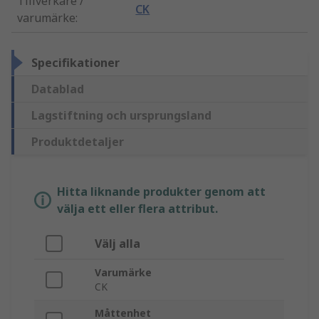
Tillverkare /
CK
varumärke
:
Specifikationer
Datablad
Lagstiftning och ursprungsland
Produktdetaljer
Hitta liknande produkter genom att
välja ett eller flera attribut.
Välj alla
Varumärke
CK
Måttenhet