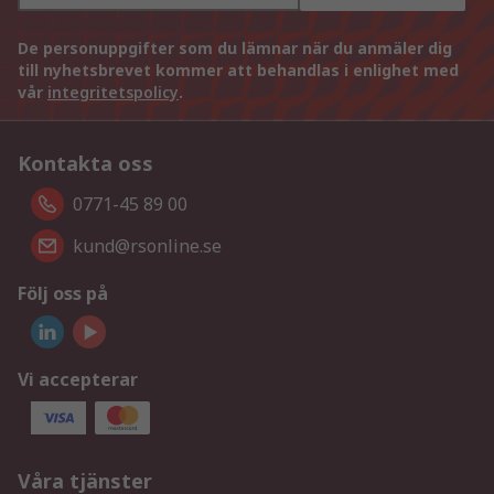
De personuppgifter som du lämnar när du anmäler dig
till nyhetsbrevet kommer att behandlas i enlighet med
vår
integritetspolicy
.
Kontakta oss
0771-45 89 00
kund@rsonline.se
Följ oss på
Vi accepterar
Våra tjänster