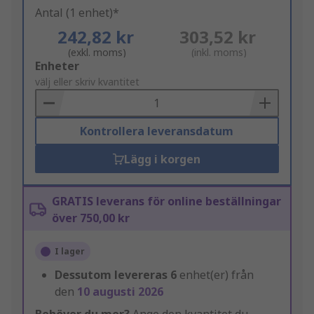
Antal (1 enhet)*
242,82 kr
303,52 kr
(exkl. moms)
(inkl. moms)
Add
Enheter
to
välj eller skriv kvantitet
Basket
Kontrollera leveransdatum
Lägg i korgen
GRATIS leverans för online beställningar
över 750,00 kr
I lager
Dessutom levereras
6
enhet(er) från
den
10 augusti 2026