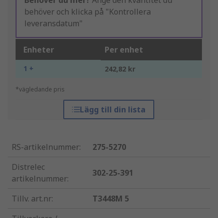
Behöver du mer?
Ange den kvantitet du
behöver och klicka på "Kontrollera
leveransdatum"
Enheter
Per enhet
1 +
242,82 kr
*vägledande pris
Lägg till din lista
RS-artikelnummer
:
275-5270
Distrelec
302-25-391
artikelnummer
:
Tillv. art.nr
:
T3448M 5