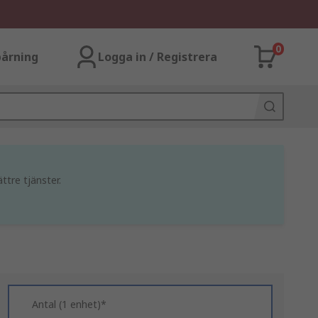
0
årning
Logga in / Registrera
ttre tjänster.
Antal (1 enhet)*