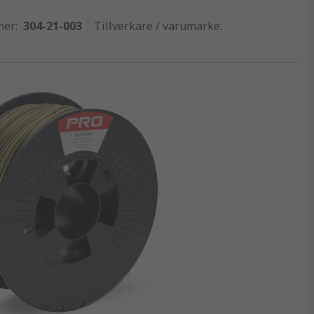
mer
:
304-21-003
Tillverkare / varumärke
: