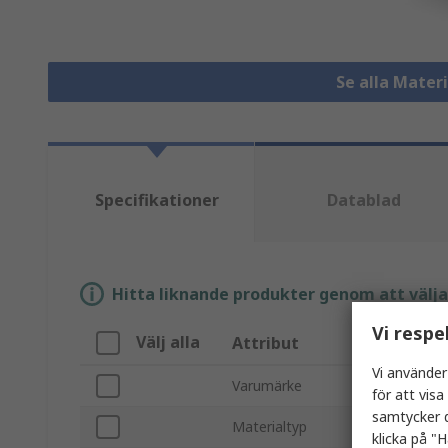
Se alla Materi
Specifikationer
Datablad
Hitta liknande produkter genom att välja e
Vi respe
Välj alla
Attribut
V
Vi använder
Varumärke
R
för att vis
samtycker d
Materialtyp
P
klicka på "H