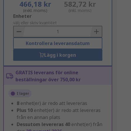
466,18 kr
582,72 kr
(exkl. moms)
(inkl. moms)
Add
Enheter
to
välj eller skriv kvantitet
Basket
Kontrollera leveransdatum
Lägg i korgen
GRATIS leverans för online
beställningar över 750,00 kr
I lager
8
enhet(er) är redo att levereras
Plus
10
enhet(er) är redo att levereras
från en annan plats
Dessutom levereras
40
enhet(er) från