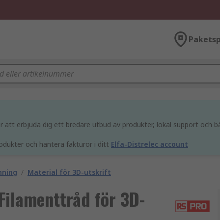
Paketsp
att erbjuda dig ett bredare utbud av produkter, lokal support och bä
odukter och hantera fakturor i ditt
Elfa-Distrelec account
nning
/
Material för 3D-utskrift
ilamenttråd för 3D-