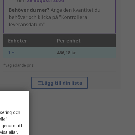
den
28 augusti 2026
Behöver du mer?
Ange den kvantitet du
behöver och klicka på "Kontrollera
leveransdatum"
Enheter
Per enhet
1 +
466,18 kr
*vägledande pris
Lägg till din lista
isering och
lla"
es genom att
isa alla".