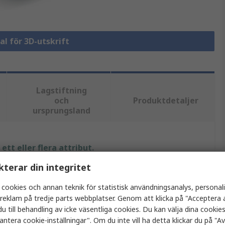
al för 3D-utskrift
Lagstiftning
och
Produktdetaljer
ursprungsland
tt eller flera attribut.
kterar din integritet
ärde
 cookies och annan teknik för statistisk användningsanalys, personal
S PRO
a reklam på tredje parts webbplatser. Genom att klicka på "Acceptera a
u till behandling av icke väsentliga cookies. Du kan välja dina cooki
olymjölksyra
antera cookie-inställningar". Om du inte vill ha detta klickar du på "Avv