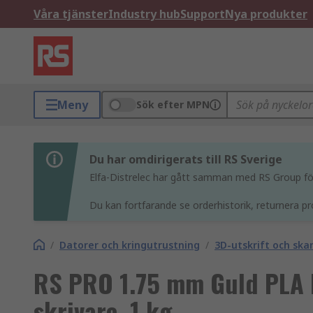
Våra tjänster
Industry hub
Support
Nya produkter
Meny
Sök efter MPN
Du har omdirigerats till RS Sverige
Elfa-Distrelec har gått samman med RS Group för 
Du kan fortfarande se orderhistorik, returnera pr
/
Datorer och kringutrustning
/
3D-utskrift och ska
RS PRO 1.75 mm Guld PLA F
skrivare, 1 kg