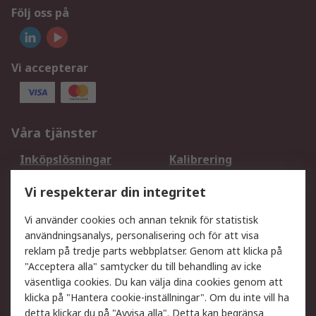
Följ oss på
Vi accepterar
Våra tjänster
Inköpslösningar
Kalibrering
Utökat sortiment
Oljetestning och analys
Vi respekterar din integritet
DesignSpark
Teknisk Support
Ditt lokala säljteam
Exportlösningar
Vi använder cookies och annan teknik för statistisk
användningsanalys, personalisering och för att visa
reklam på tredje parts webbplatser. Genom att klicka på
Support
"Acceptera alla" samtycker du till behandling av icke
Få hjälp
Retur av varor
väsentliga cookies. Du kan välja dina cookies genom att
klicka på "Hantera cookie-inställningar". Om du inte vill ha
Leverans
Spåra din order
detta klickar du på "Avvisa alla". Detta kan begränsa