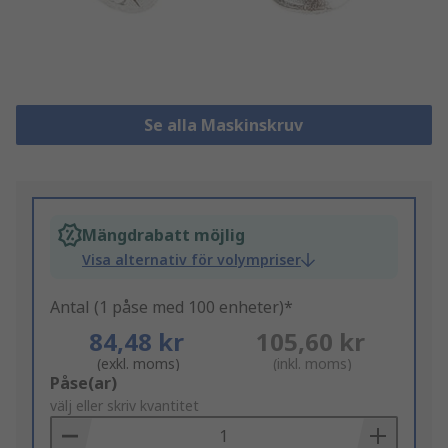
Se alla Maskinskruv
Mängdrabatt möjlig
Visa alternativ för volympriser
Antal (1 påse med 100 enheter)*
84,48 kr
105,60 kr
(exkl. moms)
(inkl. moms)
Add
Påse(ar)
to
välj eller skriv kvantitet
Basket