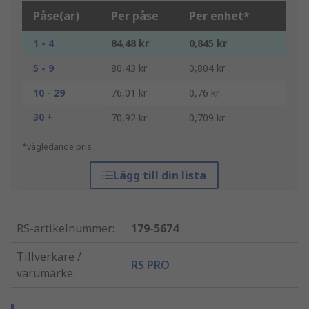
Påse(ar)
Per påse
Per enhet*
1 - 4
84,48 kr
0,845 kr
5 - 9
80,43 kr
0,804 kr
10 - 29
76,01 kr
0,76 kr
30 +
70,92 kr
0,709 kr
*vägledande pris
Lägg till din lista
RS-artikelnummer
:
179-5674
Tillverkare /
RS PRO
varumärke
: