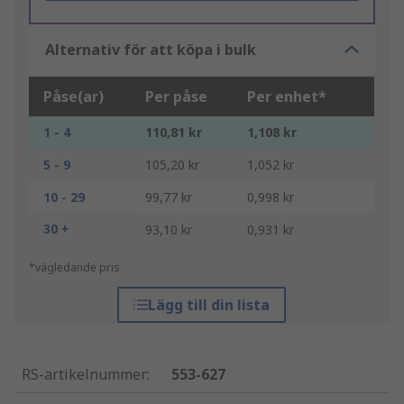
Alternativ för att köpa i bulk
Påse(ar)
Per påse
Per enhet*
1 - 4
110,81 kr
1,108 kr
5 - 9
105,20 kr
1,052 kr
10 - 29
99,77 kr
0,998 kr
30 +
93,10 kr
0,931 kr
*vägledande pris
Lägg till din lista
RS-artikelnummer
:
553-627