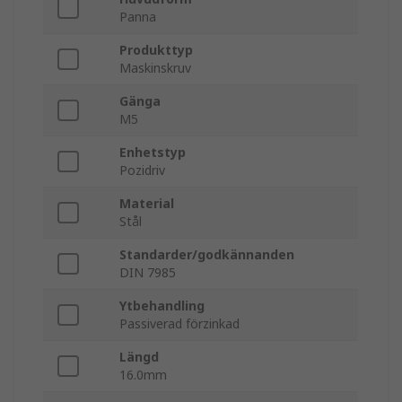
Panna
Produkttyp
Maskinskruv
Gänga
M5
Enhetstyp
Pozidriv
Material
Stål
Standarder/godkännanden
DIN 7985
Ytbehandling
Passiverad förzinkad
Längd
16.0mm