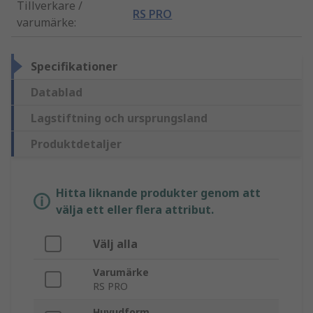
Tillverkare /
RS PRO
varumärke
:
Specifikationer
Datablad
Lagstiftning och ursprungsland
Produktdetaljer
Hitta liknande produkter genom att
välja ett eller flera attribut.
Välj alla
Varumärke
RS PRO
Huvudform