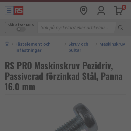
0
Sök efter MPN
/
Fästelement och
/
Skruv och
/
Maskinskruv
infästningar
bultar
RS PRO Maskinskruv Pozidriv,
Passiverad förzinkad Stål, Panna
16.0 mm