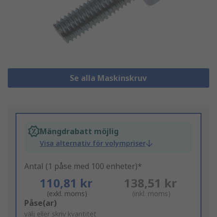
Se alla Maskinskruv
Mängdrabatt möjlig
Visa alternativ för volympriser
Antal (1 påse med 100 enheter)*
110,81 kr
138,51 kr
(exkl. moms)
(inkl. moms)
Add
Påse(ar)
to
välj eller skriv kvantitet