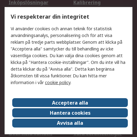
Inköpslösningar
Kalibrering
Utökat sortiment
Oljetestning och analys
Vi respekterar din integritet
DesignSpark
Teknisk Support
Ditt lokala säljteam
Exportlösningar
Vi använder cookies och annan teknik för statistisk
användningsanalys, personalisering och för att visa
reklam på tredje parts webbplatser. Genom att klicka på
Support
"Acceptera alla" samtycker du till behandling av icke
Få hjälp
Retur av varor
väsentliga cookies. Du kan välja dina cookies genom att
klicka på "Hantera cookie-inställningar". Om du inte vill ha
Leverans
Spåra din order
detta klickar du på "Avvisa alla". Detta kan begränsa
Begär en fakturakopi
Fördelar med RS-konto
åtkomsten till vissa funktioner. Du kan hitta mer
Betalningsalternativ
Okdo
information i vår
cookie policy
.
Om RS
Acceptera alla
Om RS
Försäljningsvillkor
Hantera cookies
Det juridiska
Press Centre
Avvisa alla
Jobba hos RS
ESG
Över hela världen
Våra certificeringar