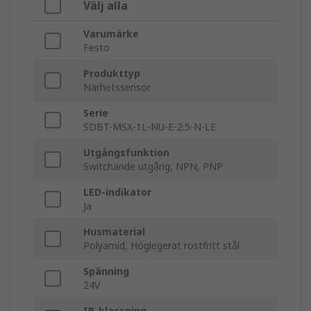
Välj alla
Varumärke
Festo
Produkttyp
Närhetssensor
Serie
SDBT-MSX-1L-NU-E-2.5-N-LE
Utgångsfunktion
Switchande utgång, NPN, PNP
LED-indikator
Ja
Husmaterial
Polyamid, Höglegerat rostfritt stål
Spänning
24V
IP-klassning