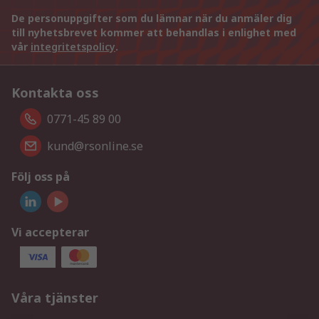
De personuppgifter som du lämnar när du anmäler dig
till nyhetsbrevet kommer att behandlas i enlighet med
vår
integritetspolicy
.
Kontakta oss
0771-45 89 00
kund@rsonline.se
Följ oss på
Vi accepterar
Våra tjänster