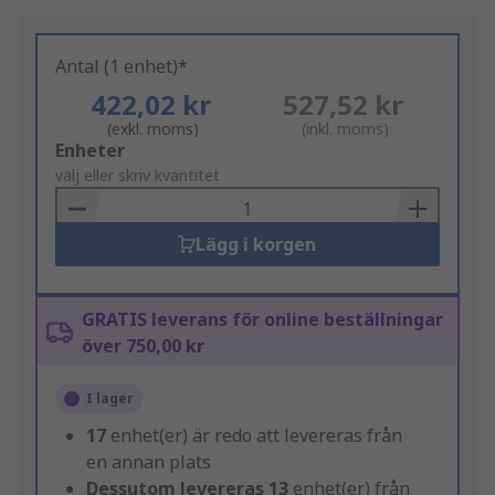
Antal (1 enhet)*
422,02 kr
527,52 kr
(exkl. moms)
(inkl. moms)
Add
Enheter
to
välj eller skriv kvantitet
Basket
Lägg i korgen
GRATIS leverans för online beställningar
över 750,00 kr
I lager
17
enhet(er) är redo att levereras från
en annan plats
Dessutom levereras
13
enhet(er) från