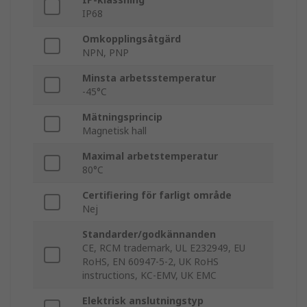
IP68
Omkopplingsåtgärd
NPN, PNP
Minsta arbetsstemperatur
-45°C
Mätningsprincip
Magnetisk hall
Maximal arbetstemperatur
80°C
Certifiering för farligt område
Nej
Standarder/godkännanden
CE, RCM trademark, UL E232949, EU
RoHS, EN 60947-5-2, UK RoHS
instructions, KC-EMV, UK EMC
Elektrisk anslutningstyp