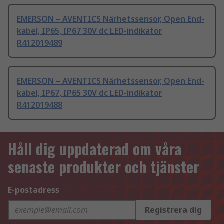
EMERSON – AVENTICS Närhetssensor, Open End-
kabel, IP65, IP67 30V dc LED-indikator
R412019489
EMERSON – AVENTICS Närhetssensor, Open End-
kabel, IP67, IP65 30V dc LED-indikator
R412019488
Håll dig uppdaterad om våra
senaste produkter och tjänster
E-postadress
Registrera dig