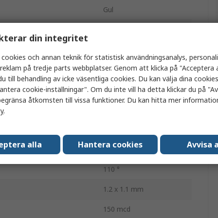
Gul
m
175mA
kterar din integritet
1605
 cookies och annan teknik för statistisk användningsanalys, personal
a reklam på tredje parts webbplatser. Genom att klicka på "Acceptera a
Yta
u till behandling av icke väsentliga cookies. Du kan välja dina cooki
antera cookie-inställningar". Om du inte vill ha detta klickar du på "Avv
Tejp och rulle
egränsa åtkomsten till vissa funktioner. Du kan hitta mer information
2.5V
cy
.
ust
75mW
eptera alla
Hantera cookies
Avvisa a
2
110 °
1.2 x 1.1 mm
150 mcd