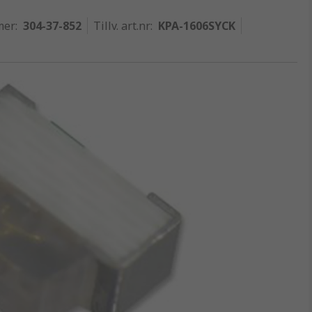
mer
:
304-37-852
Tillv. art.nr
:
KPA-1606SYCK