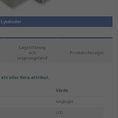
a Lysdioder
Lagstiftning
och
Produktdetaljer
ursprungsland
tt eller flera attribut.
Värde
Kingbright
LED