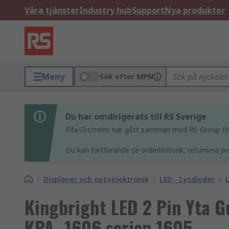
Våra tjänster
Industry hub
Support
Nya produkter
Meny
Sök efter MPN
Du har omdirigerats till RS Sverige
Elfa-Distrelec har gått samman med RS Group för 
Du kan fortfarande se orderhistorik, returnera pr
/
Displayer och optoelektronik
/
LED - Lysdioder
/
Kingbright LED 2 Pin Yta G
KPA- 1606 serien 1605