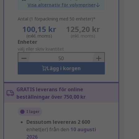
Visa alternativ för volympriser
Antal (1 förpackning med 50 enheter)*
100,15 kr
125,20 kr
(exkl. moms)
(inkl. moms)
Add
Enheter
to
välj eller skriv kvantitet
Basket
Lägg i korgen
GRATIS leverans för online
beställningar över 750,00 kr
I lager
Dessutom levereras
2 600
enhet(er) från den
10 augusti
2026