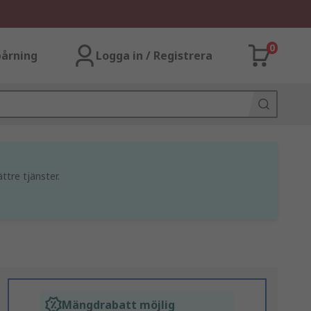
0
årning
Logga in / Registrera
ttre tjänster.
Mängdrabatt möjlig