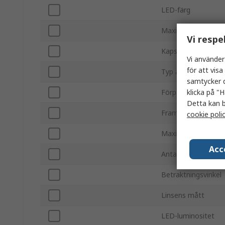
LED-färg
Maximal framströ
Vi respe
Kapseltyp
Vi använder
för att vis
Typ av fäste
samtycker d
klicka på "H
Förpackning
Detta kan b
Framspänning
cookie poli
Maximal effektförl
Acc
Antal stift
Betraktningsvinkel
Linsens mått
LED-luminositet