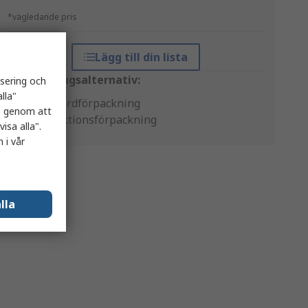
*vägledande pris
Lägg till din lista
Förpackningsalternativ:
isering och
lla"
Standardförpackning
es genom att
Produktionsförpackning
isa alla".
 i vår
lla