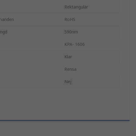
Rektangulär
nnanden
RoHS
ängd
590nm
KPA- 1606
Klar
Rensa
Nej