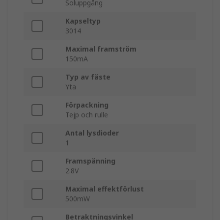
Soluppgång
Kapseltyp
3014
Maximal framström
150mA
Typ av fäste
Yta
Förpackning
Tejp och rulle
Antal lysdioder
1
Framspänning
2.8V
Maximal effektförlust
500mW
Betraktningsvinkel