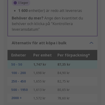
I lager
1 600
enhet(er) är redo att levereras
Behöver du mer?
Ange den kvantitet du
behöver och klicka på "Kontrollera
leveransdatum"
Alternativ för att köpa i bulk
Enheter
Per enhet
Per förpackning*
50 - 50
1,747 kr
87,35 kr
100 - 200
1,698 kr
84,90 kr
250 - 450
1,655 kr
82,75 kr
500 - 1950
1,613 kr
80,65 kr
2000 +
1,572 kr
78,60 kr