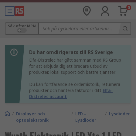
0
Sök efter MPN
Du har omdirigerats till RS Sverige
Elfa-Distrelec har gått samman med RS Group
för att erbjuda dig ett bredare utbud av
produkter, lokal support och bättre tjänster.
Du kan fortfarande se orderhistorik, returnera
produkter och hantera fakturor i ditt
Elfa-
Distrelec account
/
Displayer och
/
LED -
/
Lysdioder
optoelektronik
Lysdioder
Wurth Elektronik LED Yta 1 LED