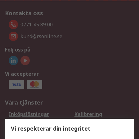
Kontakta oss
0771-45 89 00
kund@rsonline.se
Följ oss på
Vi accepterar
Våra tjänster
Inköpslösningar
Kalibrering
Utökat sortiment
Oljetestning och analys
Vi respekterar din integritet
DesignSpark
Teknisk Support