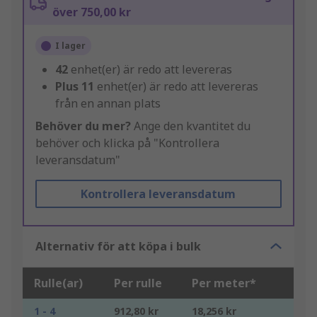
över 750,00 kr
I lager
42
enhet(er) är redo att levereras
Plus
11
enhet(er) är redo att levereras
från en annan plats
Behöver du mer?
Ange den kvantitet du
behöver och klicka på "Kontrollera
leveransdatum"
Kontrollera leveransdatum
Alternativ för att köpa i bulk
Rulle(ar)
Per rulle
Per meter*
1 - 4
912,80 kr
18,256 kr