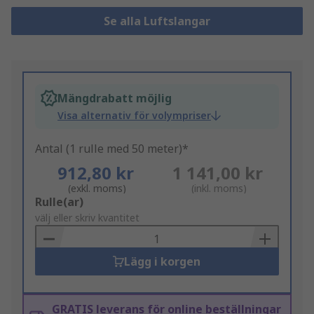
Se alla Luftslangar
Mängdrabatt möjlig
Visa alternativ för volympriser
Antal (1 rulle med 50 meter)*
912,80 kr
1 141,00 kr
(exkl. moms)
(inkl. moms)
Add
Rulle(ar)
to
välj eller skriv kvantitet
Basket
Lägg i korgen
GRATIS leverans för online beställningar