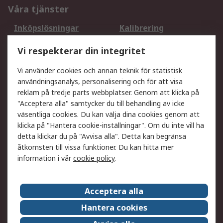
Våra tjänster
Inköpslösningar
Kalibrering
Utökat sortiment
Oljetestning och analys
Vi respekterar din integritet
DesignSpark
Teknisk Support
Ditt lokala säljteam
Exportlösningar
Vi använder cookies och annan teknik för statistisk
användningsanalys, personalisering och för att visa
reklam på tredje parts webbplatser. Genom att klicka på
Support
"Acceptera alla" samtycker du till behandling av icke
Få hjälp
Retur av varor
väsentliga cookies. Du kan välja dina cookies genom att
klicka på "Hantera cookie-inställningar". Om du inte vill ha
Leverans
Spåra din order
detta klickar du på "Avvisa alla". Detta kan begränsa
Begär en fakturakopi
Fördelar med RS-konto
åtkomsten till vissa funktioner. Du kan hitta mer
Betalningsalternativ
Okdo
information i vår
cookie policy
.
Om RS
Acceptera alla
Om RS
Försäljningsvillkor
Hantera cookies
Det juridiska
Press Centre