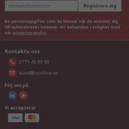
Registrera dig
De personuppgifter som du lämnar när du anmäler dig
till nyhetsbrevet kommer att behandlas i enlighet med
vår
integritetspolicy
.
Kontakta oss
0771-45 89 00
kund@rsonline.se
Följ oss på
Vi accepterar