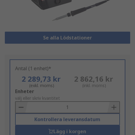
Se alla Lödstationer
Antal (1 enhet)*
2 289,73 kr
2 862,16 kr
(exkl. moms)
(inkl. moms)
Add
Enheter
to
välj eller skriv kvantitet
Basket
Kontrollera leveransdatum
Lägg i korgen