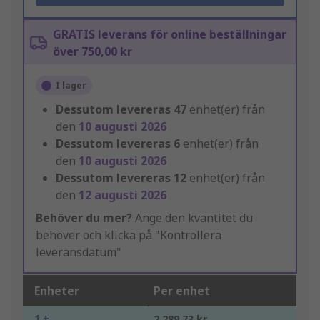
GRATIS leverans för online beställningar
över 750,00 kr
I lager
Dessutom levereras
47
enhet(er) från
den
10 augusti 2026
Dessutom levereras
6
enhet(er) från
den
10 augusti 2026
Dessutom levereras
12
enhet(er) från
den
12 augusti 2026
Behöver du mer?
Ange den kvantitet du
behöver och klicka på "Kontrollera
leveransdatum"
Enheter
Per enhet
1 +
2 289,73 kr