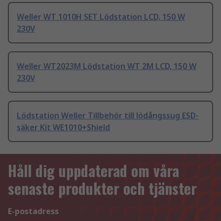
Weller WT 1010H SET Lödstation LCD, 150 W
230V
Weller WT2023M Lödstation WT 2M LCD, 150 W
230V
Lödstation Weller Tillbehör till lödångssug ESD-
säker Kit WE1010+Shield
Håll dig uppdaterad om våra
senaste produkter och tjänster
E-postadress