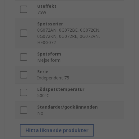
Uteffekt
75W
Spetsserier
0G072AN, 0G072BE, 0G072CN,
0G072KN, 0G072RE, 0G072VN,
HE0G072
Spetsform
Mejselform
Serie
Independent 75
Lödspetstemperatur
500°C
Standarder/godkännanden
No
Hitta liknande produkter