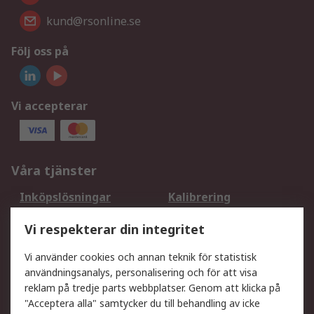
kund@rsonline.se
Följ oss på
Vi accepterar
Våra tjänster
Inköpslösningar
Kalibrering
Utökat sortiment
Oljetestning och analys
Vi respekterar din integritet
DesignSpark
Teknisk Support
Ditt lokala säljteam
Exportlösningar
Vi använder cookies och annan teknik för statistisk
användningsanalys, personalisering och för att visa
reklam på tredje parts webbplatser. Genom att klicka på
Support
"Acceptera alla" samtycker du till behandling av icke