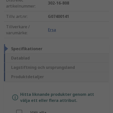
Distrelec
302-16-808
artikelnummer
:
Tillv. art.nr
:
G07400141
Tillverkare /
Ersa
varumärke
:
Specifikationer
Datablad
Lagstiftning och ursprungsland
Produktdetaljer
Hitta liknande produkter genom att
välja ett eller flera attribut.
Välj alla