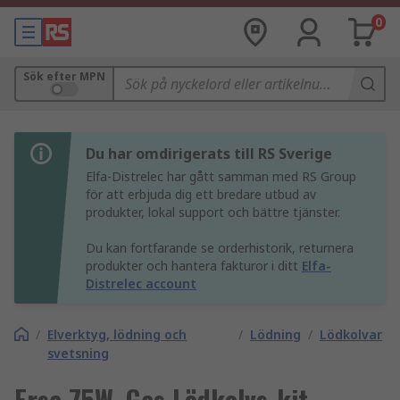
0
Sök efter MPN
Du har omdirigerats till RS Sverige
Elfa-Distrelec har gått samman med RS Group
för att erbjuda dig ett bredare utbud av
produkter, lokal support och bättre tjänster.
Du kan fortfarande se orderhistorik, returnera
produkter och hantera fakturor i ditt
Elfa-
Distrelec account
/
Elverktyg, lödning och
/
Lödning
/
Lödkolvar
svetsning
Ersa 75W, Gas Lödkolvs-kit