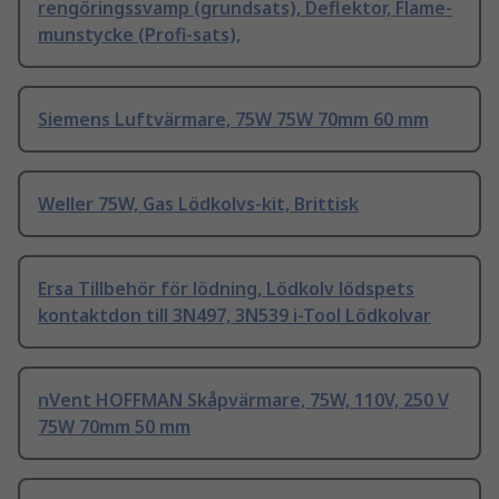
rengöringssvamp (grundsats), Deflektor, Flame-
munstycke (Profi-sats),
Siemens Luftvärmare, 75W 75W 70mm 60 mm
Weller 75W, Gas Lödkolvs-kit, Brittisk
Ersa Tillbehör för lödning, Lödkolv lödspets
kontaktdon till 3N497, 3N539 i-Tool Lödkolvar
nVent HOFFMAN Skåpvärmare, 75W, 110V, 250 V
75W 70mm 50 mm