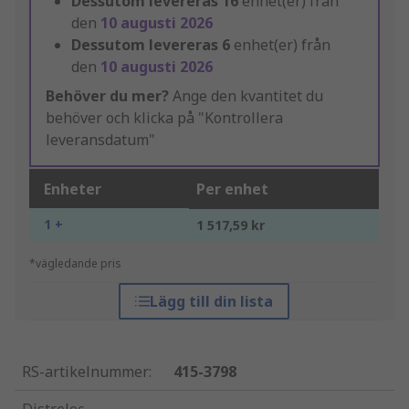
Dessutom levereras
16
enhet(er) från
den
10 augusti 2026
Dessutom levereras
6
enhet(er) från
den
10 augusti 2026
Behöver du mer?
Ange den kvantitet du
behöver och klicka på "Kontrollera
leveransdatum"
Enheter
Per enhet
1 +
1 517,59 kr
*vägledande pris
Lägg till din lista
RS-artikelnummer
:
415-3798