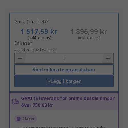
Antal (1 enhet)*
1 517,59 kr
1 896,99 kr
(exkl. moms)
(inkl. moms)
Add
Enheter
to
välj eller skriv kvantitet
Basket
Kontrollera leveransdatum
Lägg i korgen
GRATIS leverans för online beställningar
över 750,00 kr
I lager