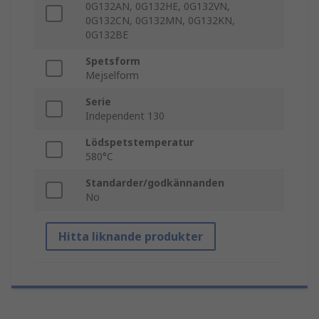
0G132AN, 0G132HE, 0G132VN,
0G132CN, 0G132MN, 0G132KN,
0G132BE
Spetsform
Mejselform
Serie
Independent 130
Lödspetstemperatur
580°C
Standarder/godkännanden
No
Hitta liknande produkter