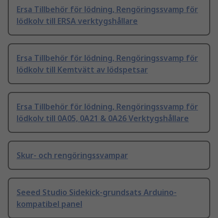
Ersa Tillbehör för lödning, Rengöringssvamp för
lödkolv till ERSA verktygshållare
Ersa Tillbehör för lödning, Rengöringssvamp för
lödkolv till Kemtvätt av lödspetsar
Ersa Tillbehör för lödning, Rengöringssvamp för
lödkolv till 0A05, 0A21 & 0A26 Verktygshållare
Skur- och rengöringssvampar
Seeed Studio Sidekick-grundsats Arduino-
kompatibel panel