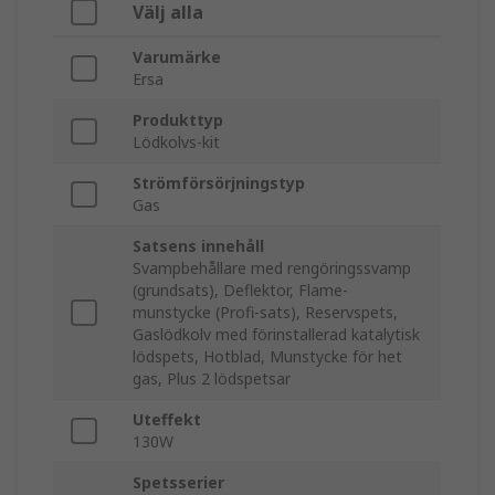
Välj alla
Varumärke
Ersa
Produkttyp
Lödkolvs-kit
Strömförsörjningstyp
Gas
Satsens innehåll
Svampbehållare med rengöringssvamp
(grundsats), Deflektor, Flame-
munstycke (Profi-sats), Reservspets,
Gaslödkolv med förinstallerad katalytisk
lödspets, Hotblad, Munstycke för het
gas, Plus 2 lödspetsar
Uteffekt
130W
Spetsserier