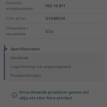
Distrelec
302-16-811
artikelnummer
:
Tillv. art.nr
:
G13400141
Tillverkare /
Ersa
varumärke
:
Specifikationer
Datablad
Lagstiftning och ursprungsland
Produktdetaljer
Hitta liknande produkter genom att
välja ett eller flera attribut.