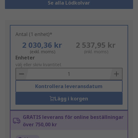
Se alla Lödkolvar
Antal (1 enhet)*
2 030,36 kr
2 537,95 kr
(exkl. moms)
(inkl. moms)
Add
Enheter
to
välj eller skriv kvantitet
Basket
Kontrollera leveransdatum
Lägg i korgen
GRATIS leverans för online beställningar
över 750,00 kr