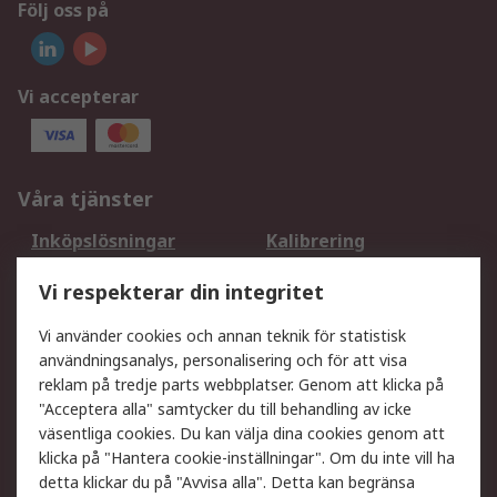
Följ oss på
Vi accepterar
Våra tjänster
Inköpslösningar
Kalibrering
Utökat sortiment
Oljetestning och analys
Vi respekterar din integritet
DesignSpark
Teknisk Support
Ditt lokala säljteam
Exportlösningar
Vi använder cookies och annan teknik för statistisk
användningsanalys, personalisering och för att visa
reklam på tredje parts webbplatser. Genom att klicka på
Support
"Acceptera alla" samtycker du till behandling av icke
Få hjälp
Retur av varor
väsentliga cookies. Du kan välja dina cookies genom att
klicka på "Hantera cookie-inställningar". Om du inte vill ha
Leverans
Spåra din order
detta klickar du på "Avvisa alla". Detta kan begränsa
Begär en fakturakopi
Fördelar med RS-konto