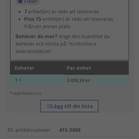
I lager
7
enhet(er) är redo att levereras
Plus
15
enhet(er) är redo att levereras
från en annan plats
Behöver du mer?
Ange den kvantitet du
behöver och klicka på "Kontrollera
leveransdatum"
Enheter
Per enhet
1 +
2 030,36 kr
*vägledande pris
Lägg till din lista
RS-artikelnummer
:
415-3669