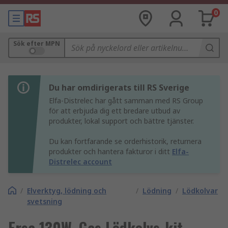
0
Sök efter MPN
Du har omdirigerats till RS Sverige
Elfa-Distrelec har gått samman med RS Group
för att erbjuda dig ett bredare utbud av
produkter, lokal support och bättre tjänster.
Du kan fortfarande se orderhistorik, returnera
produkter och hantera fakturor i ditt
Elfa-
Distrelec account
/
Elverktyg, lödning och
/
Lödning
/
Lödkolvar
svetsning
Ersa 130W, Gas Lödkolvs-kit