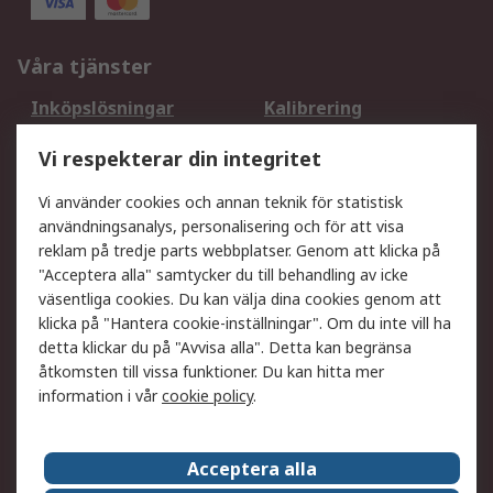
Våra tjänster
Inköpslösningar
Kalibrering
Utökat sortiment
Oljetestning och analys
Vi respekterar din integritet
DesignSpark
Teknisk Support
Ditt lokala säljteam
Exportlösningar
Vi använder cookies och annan teknik för statistisk
användningsanalys, personalisering och för att visa
reklam på tredje parts webbplatser. Genom att klicka på
Support
"Acceptera alla" samtycker du till behandling av icke
Få hjälp
Retur av varor
väsentliga cookies. Du kan välja dina cookies genom att
klicka på "Hantera cookie-inställningar". Om du inte vill ha
Leverans
Spåra din order
detta klickar du på "Avvisa alla". Detta kan begränsa
Begär en fakturakopi
Fördelar med RS-konto
åtkomsten till vissa funktioner. Du kan hitta mer
Betalningsalternativ
Okdo
information i vår
cookie policy
.
Om RS
Acceptera alla
Om RS
Försäljningsvillkor