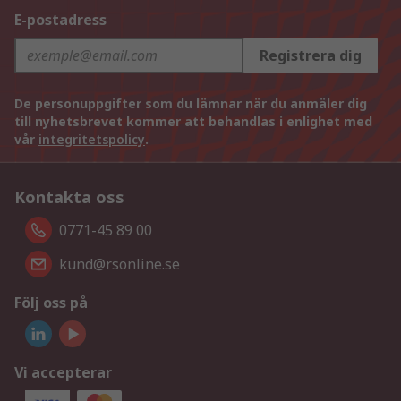
E-postadress
Registrera dig
De personuppgifter som du lämnar när du anmäler dig
till nyhetsbrevet kommer att behandlas i enlighet med
vår
integritetspolicy
.
Kontakta oss
0771-45 89 00
kund@rsonline.se
Följ oss på
Vi accepterar