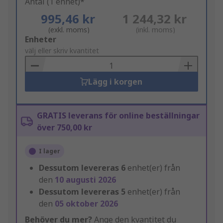
Antal (1 enhet)*
995,46 kr
1 244,32 kr
(exkl. moms)
(inkl. moms)
Add
Enheter
to
välj eller skriv kvantitet
Basket
Lägg i korgen
GRATIS leverans för online beställningar
över 750,00 kr
I lager
Dessutom levereras
6
enhet(er) från
den
10 augusti 2026
Dessutom levereras
5
enhet(er) från
den
05 oktober 2026
Behöver du mer?
Ange den kvantitet du