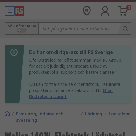
0
Sök efter MPN
Du har omdirigerats till RS Sverige
Elfa-Distrelec har gått samman med RS Group
för att erbjuda dig ett bredare utbud av
produkter, lokal support och bättre tjänster.
Du kan fortfarande se orderhistorik, returnera
produkter och hantera fakturor i ditt
Elfa-
Distrelec account
/
Elverktyg, lödning och
/
Lödning
/
Lödkolvar
svetsning
Weller 140W, Elektrisk Lödpistol,