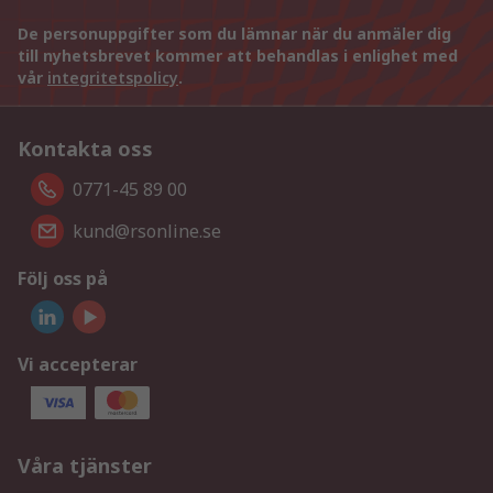
De personuppgifter som du lämnar när du anmäler dig
till nyhetsbrevet kommer att behandlas i enlighet med
vår
integritetspolicy
.
Kontakta oss
0771-45 89 00
kund@rsonline.se
Följ oss på
Vi accepterar
Våra tjänster