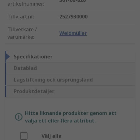
301-66-826
artikelnummer
:
Tillv. art.nr
:
2527930000
Tillverkare /
Weidmüller
varumärke
:
Specifikationer
Datablad
Lagstiftning och ursprungsland
Produktdetaljer
Hitta liknande produkter genom att
välja ett eller flera attribut.
Välj alla