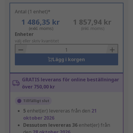
Antal (1 enhet)*
1 486,35 kr
1 857,94 kr
(exkl. moms)
(inkl. moms)
Add
Enheter
to
välj eller skriv kvantitet
Basket
Lägg i korgen
GRATIS leverans för online beställningar
över 750,00 kr
Tillfälligt slut
5
enhet(er) levereras från den
21
oktober 2026
Dessutom levereras
36
enhet(er) från
den
28 oktober 2026