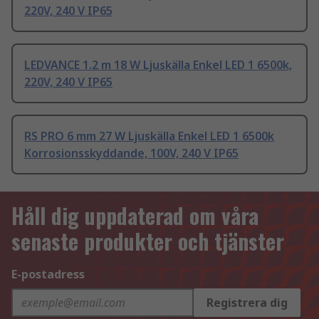
220V, 240 V IP65
LEDVANCE 1.2 m 18 W Ljuskälla Enkel LED 1 6500k,
220V, 240 V IP65
RS PRO 6 mm 27 W Ljuskälla Enkel LED 1 6500k
Korrosionsskyddande, 100V, 240 V IP65
Håll dig uppdaterad om våra
senaste produkter och tjänster
E-postadress
Registrera dig