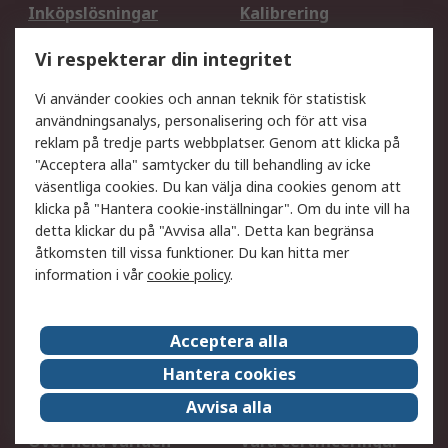
Inköpslösningar
Kalibrering
Utökat sortiment
Oljetestning och analys
Vi respekterar din integritet
DesignSpark
Teknisk Support
Ditt lokala säljteam
Exportlösningar
Vi använder cookies och annan teknik för statistisk
användningsanalys, personalisering och för att visa
reklam på tredje parts webbplatser. Genom att klicka på
Support
"Acceptera alla" samtycker du till behandling av icke
Få hjälp
Retur av varor
väsentliga cookies. Du kan välja dina cookies genom att
klicka på "Hantera cookie-inställningar". Om du inte vill ha
Leverans
Spåra din order
detta klickar du på "Avvisa alla". Detta kan begränsa
Begär en fakturakopi
Fördelar med RS-konto
åtkomsten till vissa funktioner. Du kan hitta mer
Betalningsalternativ
Okdo
information i vår
cookie policy
.
Om RS
Acceptera alla
Om RS
Försäljningsvillkor
Hantera cookies
Det juridiska
Press Centre
Avvisa alla
Jobba hos RS
ESG
Över hela världen
Våra certificeringar