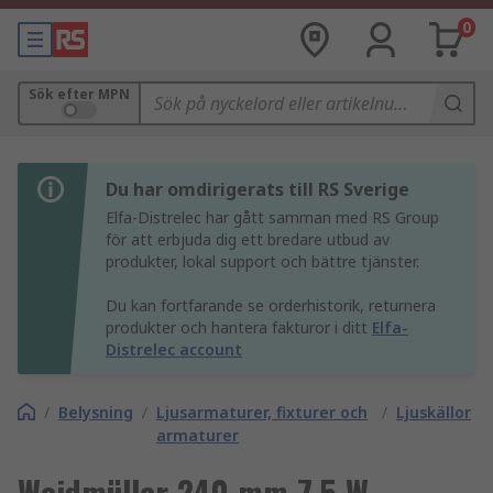
0
Sök efter MPN
Du har omdirigerats till RS Sverige
Elfa-Distrelec har gått samman med RS Group
för att erbjuda dig ett bredare utbud av
produkter, lokal support och bättre tjänster.
Du kan fortfarande se orderhistorik, returnera
produkter och hantera fakturor i ditt
Elfa-
Distrelec account
/
Belysning
/
Ljusarmaturer, fixturer och
/
Ljuskällor
armaturer
Weidmüller 240 mm 7.5 W