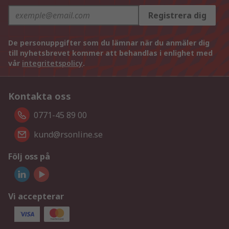
Registrera dig
De personuppgifter som du lämnar när du anmäler dig
till nyhetsbrevet kommer att behandlas i enlighet med
vår
integritetspolicy
.
Kontakta oss
0771-45 89 00
kund@rsonline.se
Följ oss på
Vi accepterar