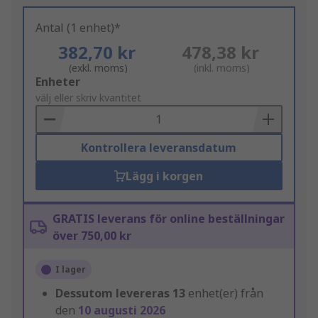
Antal (1 enhet)*
382,70 kr
478,38 kr
(exkl. moms)
(inkl. moms)
Add
Enheter
to
välj eller skriv kvantitet
Basket
Kontrollera leveransdatum
Lägg i korgen
GRATIS leverans för online beställningar
över 750,00 kr
I lager
Dessutom levereras
13
enhet(er) från
den
10 augusti 2026