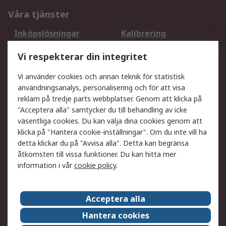
Våra tjänster
Inköpslösningar
Kalibrering
Utökat sortiment
Oljetestning och analys
Vi respekterar din integritet
DesignSpark
Teknisk Support
Ditt lokala säljteam
Exportlösningar
Vi använder cookies och annan teknik för statistisk
användningsanalys, personalisering och för att visa
reklam på tredje parts webbplatser. Genom att klicka på
Support
"Acceptera alla" samtycker du till behandling av icke
Få hjälp
Retur av varor
väsentliga cookies. Du kan välja dina cookies genom att
klicka på "Hantera cookie-inställningar". Om du inte vill ha
Leverans
Spåra din order
detta klickar du på "Avvisa alla". Detta kan begränsa
Begär en fakturakopi
Fördelar med RS-konto
åtkomsten till vissa funktioner. Du kan hitta mer
Betalningsalternativ
Okdo
information i vår
cookie policy
.
Om RS
Acceptera alla
Om RS
Försäljningsvillkor
Hantera cookies
Det juridiska
Press Centre