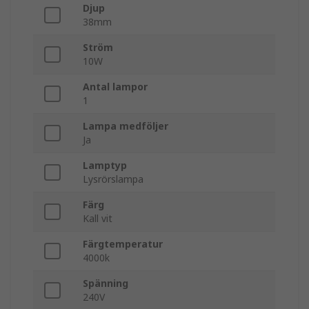
Djup
38mm
Ström
10W
Antal lampor
1
Lampa medföljer
Ja
Lamptyp
Lysrörslampa
Färg
Kall vit
Färgtemperatur
4000k
Spänning
240V