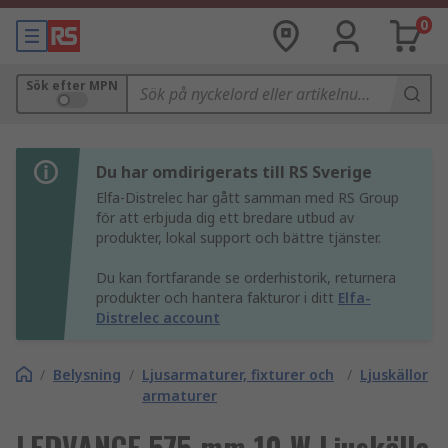
0
Sök efter MPN
Du har omdirigerats till RS Sverige
Elfa-Distrelec har gått samman med RS Group
för att erbjuda dig ett bredare utbud av
produkter, lokal support och bättre tjänster.
Du kan fortfarande se orderhistorik, returnera
produkter och hantera fakturor i ditt
Elfa-
Distrelec account
/
Belysning
/
Ljusarmaturer, fixturer och
/
Ljuskällor
armaturer
LEDVANCE 575 mm 10 W Ljuskälla