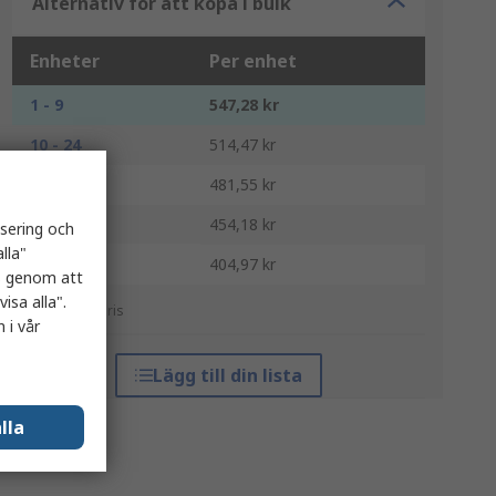
Alternativ för att köpa i bulk
Enheter
Per enhet
1 - 9
547,28 kr
10 - 24
514,47 kr
25 - 49
481,55 kr
50 - 99
454,18 kr
isering och
lla"
100 +
404,97 kr
es genom att
isa alla".
*vägledande pris
 i vår
Lägg till din lista
lla