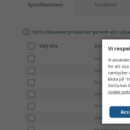
Specifikationer
Datablad
Hitta liknande produkter genom att välja e
Välj alla
Attribut
Vi respe
Varumärke
Vi använder
för att vis
Serie
samtycker d
klicka på "H
Produkttyp
Detta kan b
cookie poli
Pilotlampform
IP-klassning
Acc
Standarder/godkä
Infattningsmateria