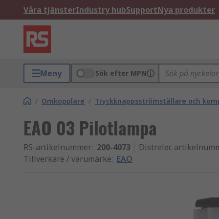
Våra tjänster
Industry hub
Support
Nya produkter
Meny
Sök efter MPN
/
Omkopplare
/
Tryckknappsströmställare och ko
EAO 03 Pilotlampa
RS-artikelnummer
:
200-4073
Distrelec artikelnum
Tillverkare / varumärke
:
EAO