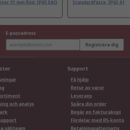
eter 31 mm Röd, IP65 EAO
Standardfäste, IP65 61
E-postadress
Registrera dig
ster
Support
sningar
Få hjälp
ng
Retur av varor
ortiment
Leverans
ning och analys
Spåra din order
ark
Begär en fakturakopi
Support
Fördelar med RS-konto
la säljteam
Betalningsalternativ