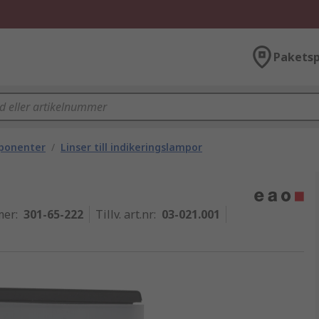
Paketsp
mponenter
/
Linser till indikeringslampor
mer
:
301-65-222
Tillv. art.nr
:
03-021.001