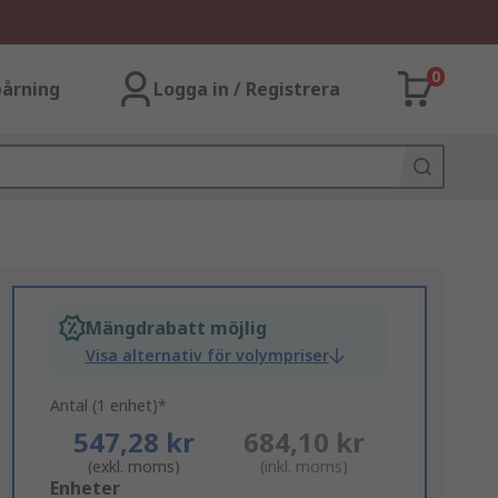
0
årning
Logga in / Registrera
Mängdrabatt möjlig
Visa alternativ för volympriser
Antal (1 enhet)*
547,28 kr
684,10 kr
(exkl. moms)
(inkl. moms)
Add
Enheter