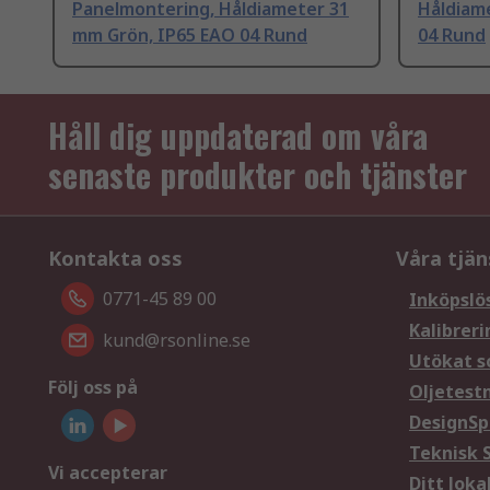
Panelmontering, Håldiameter 31
Håldiam
mm Grön, IP65 EAO 04 Rund
04 Rund
Håll dig uppdaterad om våra
senaste produkter och tjänster
Kontakta oss
Våra tjän
0771-45 89 00
Inköpslö
Kalibreri
kund@rsonline.se
Utökat s
Följ oss på
Oljetest
DesignSp
Teknisk 
Vi accepterar
Ditt loka