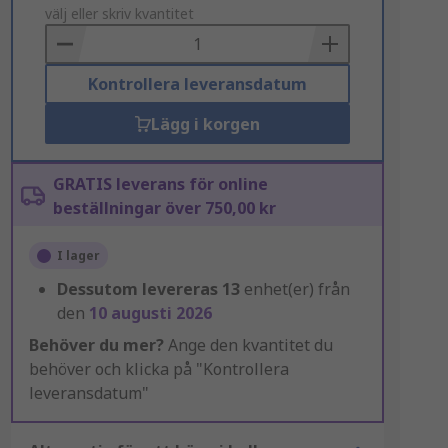
to
välj eller skriv kvantitet
Basket
Kontrollera leveransdatum
Lägg i korgen
GRATIS leverans för online
beställningar över 750,00 kr
I lager
Dessutom levereras
13
enhet(er) från
den
10 augusti 2026
Behöver du mer?
Ange den kvantitet du
behöver och klicka på "Kontrollera
leveransdatum"