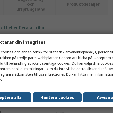
och
Produktdetaljer
ursprungsland
tt eller flera attribut.
Värde
kterar din integritet
EAO
 cookies och annan teknik för statistisk användningsanalys, personal
a reklam på tredje parts webbplatser. Genom att klicka på "Acceptera a
03
u till behandling av icke väsentliga cookies. Du kan välja dina cooki
antera cookie-inställningar". Om du inte vill ha detta klickar du på "Avv
Pilotlampa
egränsa åtkomsten till vissa funktioner. Du kan hitta mer information
cy
.
Rektangulär
IP40
eptera alla
Hantera cookies
Avvisa a
nnanden
No
l
Plast