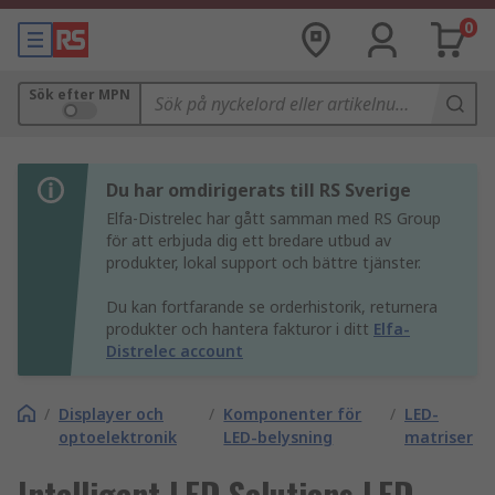
0
Sök efter MPN
Du har omdirigerats till RS Sverige
Elfa-Distrelec har gått samman med RS Group
för att erbjuda dig ett bredare utbud av
produkter, lokal support och bättre tjänster.
Du kan fortfarande se orderhistorik, returnera
produkter och hantera fakturor i ditt
Elfa-
Distrelec account
/
Displayer och
/
Komponenter för
/
LED-
optoelektronik
LED-belysning
matriser
Intelligent LED Solutions LED-