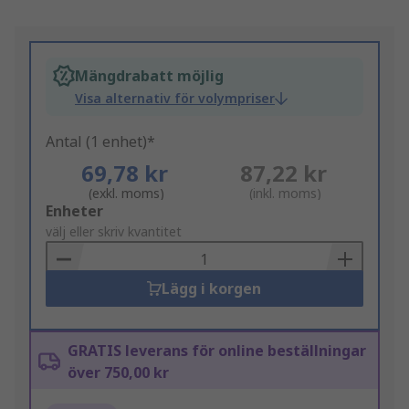
Mängdrabatt möjlig
Visa alternativ för volympriser
Antal (1 enhet)*
69,78 kr
87,22 kr
(exkl. moms)
(inkl. moms)
Add
Enheter
to
välj eller skriv kvantitet
Basket
Lägg i korgen
GRATIS leverans för online beställningar
över 750,00 kr