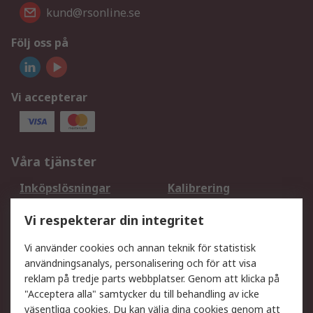
kund@rsonline.se
Följ oss på
Vi accepterar
Våra tjänster
Inköpslösningar
Kalibrering
Utökat sortiment
Oljetestning och analys
Vi respekterar din integritet
DesignSpark
Teknisk Support
Ditt lokala säljteam
Exportlösningar
Vi använder cookies och annan teknik för statistisk
användningsanalys, personalisering och för att visa
reklam på tredje parts webbplatser. Genom att klicka på
Support
"Acceptera alla" samtycker du till behandling av icke
Få hjälp
Retur av varor
väsentliga cookies. Du kan välja dina cookies genom att