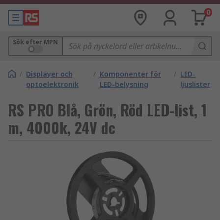
0
Sök efter MPN
/
Displayer och
/
Komponenter för
/
LED-
optoelektronik
LED-belysning
ljuslister
RS PRO Blå, Grön, Röd LED-list, 1
m, 4000k, 24V dc