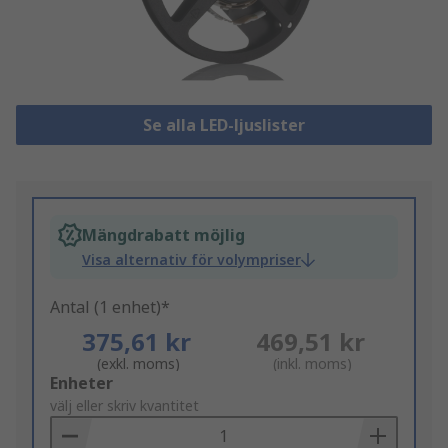
Se alla LED-ljuslister
Mängdrabatt möjlig
Visa alternativ för volympriser
Antal (1 enhet)*
375,61 kr
469,51 kr
(exkl. moms)
(inkl. moms)
Add
Enheter
to
välj eller skriv kvantitet
Basket