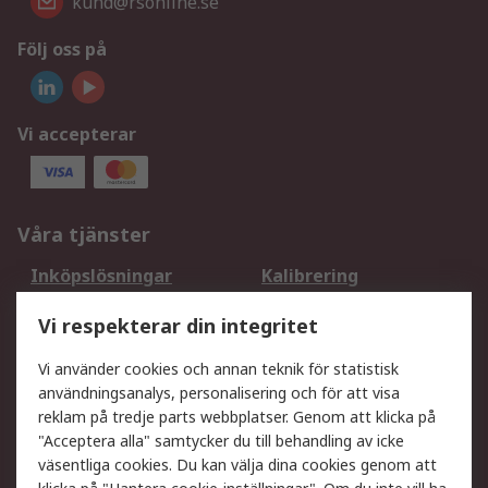
kund@rsonline.se
Följ oss på
Vi accepterar
Våra tjänster
Inköpslösningar
Kalibrering
Utökat sortiment
Oljetestning och analys
Vi respekterar din integritet
DesignSpark
Teknisk Support
Ditt lokala säljteam
Exportlösningar
Vi använder cookies och annan teknik för statistisk
användningsanalys, personalisering och för att visa
reklam på tredje parts webbplatser. Genom att klicka på
Support
"Acceptera alla" samtycker du till behandling av icke
Få hjälp
Retur av varor
väsentliga cookies. Du kan välja dina cookies genom att