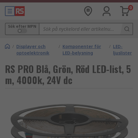
0
Sök efter MPN
/
Displayer och
/
Komponenter för
/
LED-
optoelektronik
LED-belysning
ljuslister
RS PRO Blå, Grön, Röd LED-list, 5
m, 4000k, 24V dc