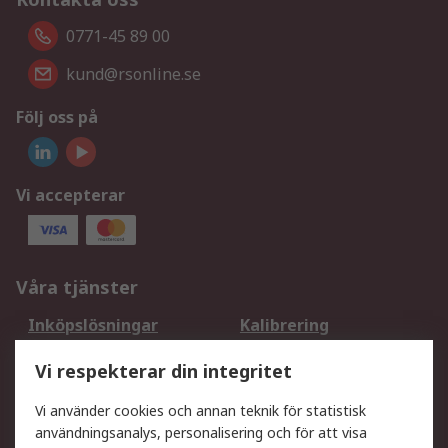
0771-45 89 00
kund@rsonline.se
Följ oss på
Vi accepterar
Våra tjänster
Inköpslösningar
Kalibrering
Utökat sortiment
Oljetestning och analys
Vi respekterar din integritet
DesignSpark
Teknisk Support
Ditt lokala säljteam
Exportlösningar
Vi använder cookies och annan teknik för statistisk
användningsanalys, personalisering och för att visa