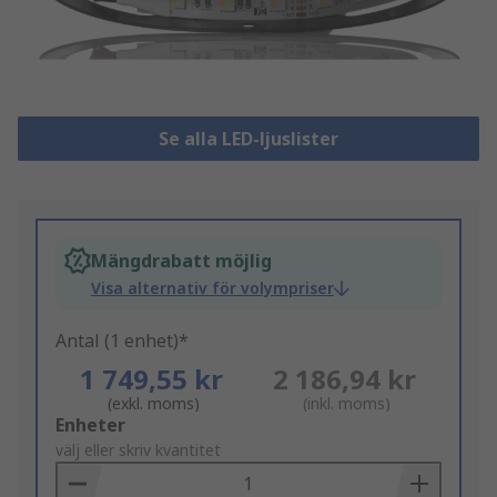
Se alla LED-ljuslister
Mängdrabatt möjlig
Visa alternativ för volympriser
Antal (1 enhet)*
1 749,55 kr
2 186,94 kr
(exkl. moms)
(inkl. moms)
Add
Enheter
to
välj eller skriv kvantitet
Basket