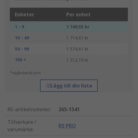
Enheter
Per enhet
1 - 9
1 749,55 kr
10 - 49
1 714,61 kr
50 - 99
1 574,61 kr
100 +
1 312,19 kr
*vägledande pris
Lägg till din lista
RS-artikelnummer
:
265-1541
Tillverkare /
RS PRO
varumärke
: