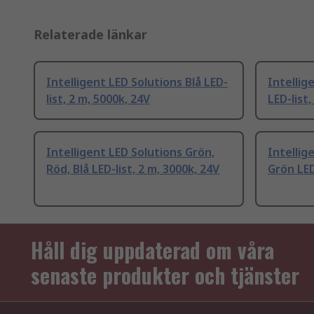
Relaterade länkar
Intelligent LED Solutions Blå LED-
Intellig
list, 2 m, 5000k, 24V
LED-list,
Intelligent LED Solutions Grön,
Intellig
Röd, Blå LED-list, 2 m, 3000k, 24V
Grön LED
Håll dig uppdaterad om våra
senaste produkter och tjänster