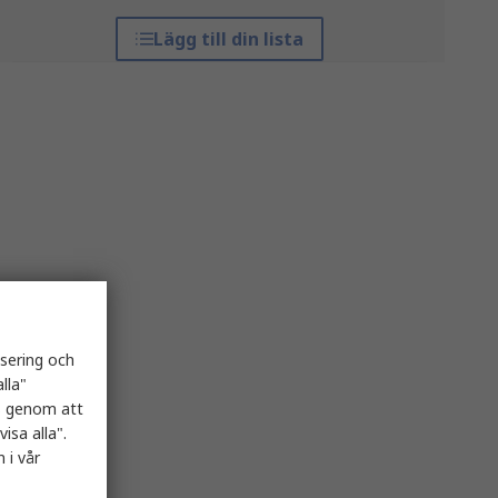
Lägg till din lista
isering och
lla"
es genom att
isa alla".
 i vår