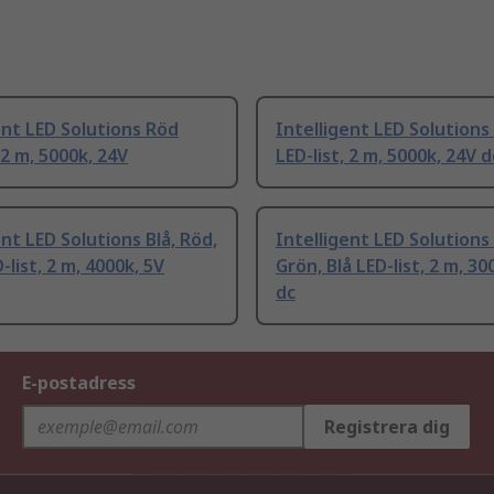
ent LED Solutions Röd
Intelligent LED Solutions
 2 m, 5000k, 24V
LED-list, 2 m, 5000k, 24V d
ent LED Solutions Blå, Röd,
Intelligent LED Solutions
-list, 2 m, 4000k, 5V
Grön, Blå LED-list, 2 m, 30
dc
E-postadress
Registrera dig