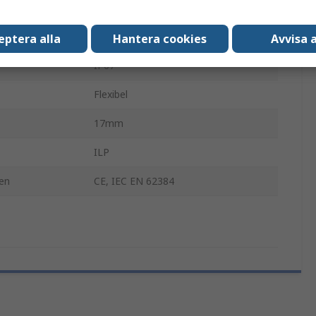
24V
4000k
eptera alla
Hantera cookies
Avvisa a
IP67
Flexibel
17mm
ILP
en
CE, IEC EN 62384