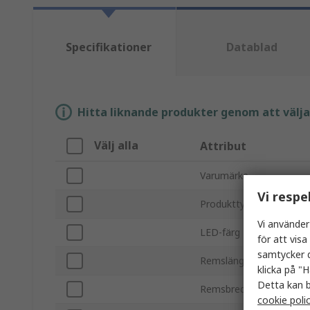
Specifikationer
Datablad
Hitta liknande produkter genom att välja e
Välj alla
Attribut
Varumärke
Vi respe
Produkttyp
Vi använder
LED-färg
för att vis
samtycker d
Remslängd
klicka på "H
Detta kan b
Remsbredd
cookie poli