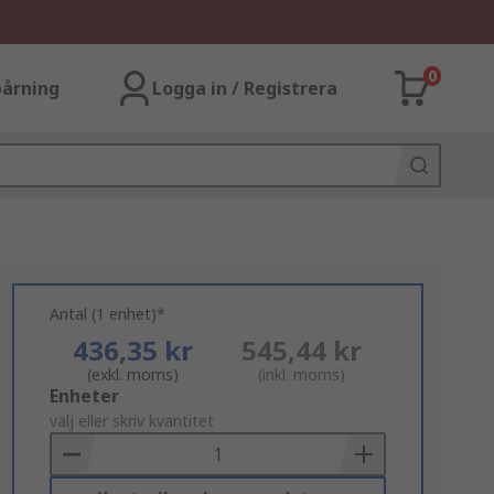
0
årning
Logga in / Registrera
Antal (1 enhet)*
436,35 kr
545,44 kr
(exkl. moms)
(inkl. moms)
Add
Enheter
to
välj eller skriv kvantitet
Basket