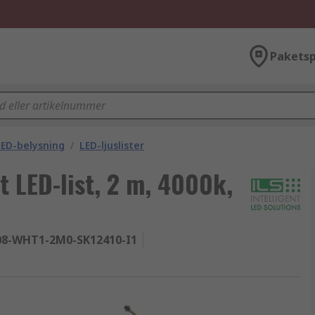
Paketsp
ED-belysning
/
LED-ljuslister
it LED-list, 2 m, 4000k,
08-WHT1-2M0-SK12410-I1