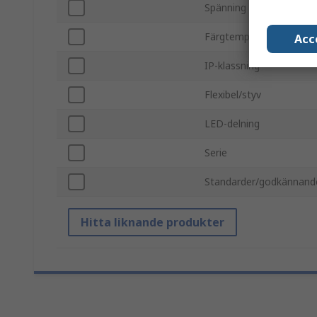
Spänning
Färgtemperatur
Acc
IP-klassning
Flexibel/styv
LED-delning
Serie
Standarder/godkännand
Hitta liknande produkter