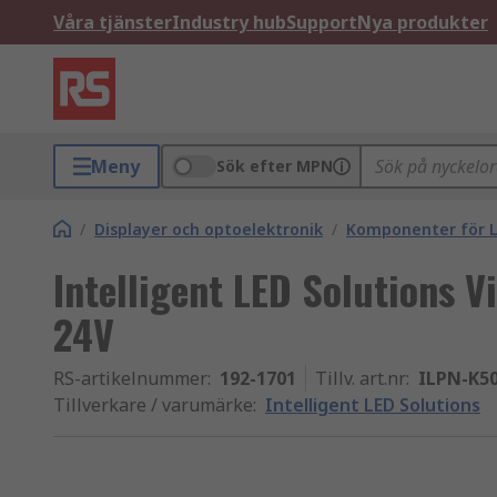
Våra tjänster
Industry hub
Support
Nya produkter
Meny
Sök efter MPN
/
Displayer och optoelektronik
/
Komponenter för L
Intelligent LED Solutions V
24V
RS-artikelnummer
:
192-1701
Tillv. art.nr
:
ILPN-K5
Tillverkare / varumärke
:
Intelligent LED Solutions