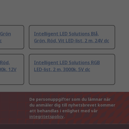
 Grön
Intelligent LED Solutions Blå,
c
Grön, Röd, Vit LED-list, 2 m, 24V dc
 Röd,
Intelligent LED Solutions RGB
00k, 12V
LED-list, 2 m, 3000k, 5V dc
De personuppgifter som du lämnar när
du anmäler dig till nyhetsbrevet kommer
att behandlas i enlighet med vår
integritetspolicy
.