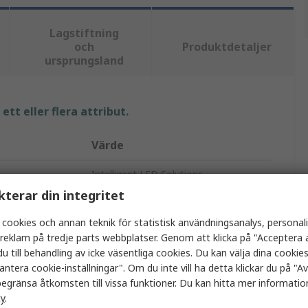
Lagstiftning
och
Produktdetaljer
ursprungsland
tt eller flera attribut.
Värde
Intelligent LED Solutions
kterar din integritet
LED-list
 cookies och annan teknik för statistisk användningsanalys, personal
Vit
a reklam på tredje parts webbplatser. Genom att klicka på "Acceptera a
u till behandling av icke väsentliga cookies. Du kan välja dina cooki
2m
antera cookie-inställningar". Om du inte vill ha detta klickar du på "Avv
egränsa åtkomsten till vissa funktioner. Du kan hitta mer information
13mm
cy
.