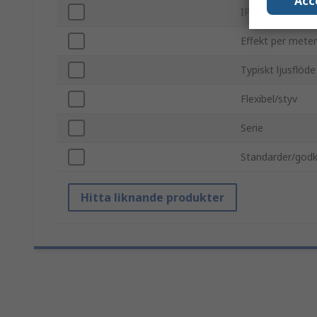
Acc
IP-klassning
Effekt per meter
Typiskt ljusflöd
Flexibel/styv
Serie
Standarder/god
Hitta liknande produkter