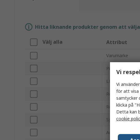
Hitta liknande produkter genom att välja e
Välj alla
Attribut
Varumärke
Produkttyp
Vi respe
LED-färg
Vi använder
för att vis
Remslängd
samtycker d
klicka på "H
Remsbredd
Detta kan b
cookie poli
Spänning
Antal lysdioder 