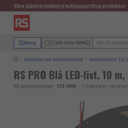
Våra tjänster
Industry hub
Support
Nya produkter
Meny
Sök efter MPN
/
Displayer och optoelektronik
/
Komponenter för L
RS PRO Blå LED-list, 10 m,
RS-artikelnummer
:
153-3656
Tillverkare / varumä