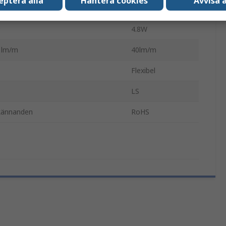
eptera alla
Hantera cookies
Avvisa a
IP20
4.8W
e lm/m
40lm/m
Flexibel
LS
kännanden
RoHS