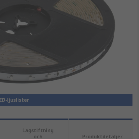
ED-ljuslister
Lagstiftning
och
Produktdetaljer