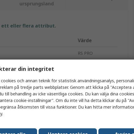
ursprungsland
tt eller flera attribut.
Värde
RS PRO
LED-list
kterar din integritet
Blå
 cookies och annan teknik för statistisk användningsanalys, personal
a reklam på tredje parts webbplatser. Genom att klicka på "Acceptera a
10m
u till behandling av icke väsentliga cookies. Du kan välja dina cooki
antera cookie-inställningar". Om du inte vill ha detta klickar du på "Avv
8mm
egränsa åtkomsten till vissa funktioner. Du kan hitta mer information
cy
.
24V
per meter
60