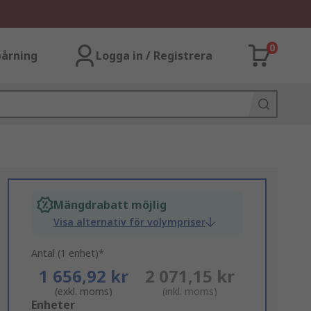
0
årning
Logga in / Registrera
Mängdrabatt möjlig
Visa alternativ för volympriser
Antal (1 enhet)*
1 656,92 kr
2 071,15 kr
(exkl. moms)
(inkl. moms)
Add
Enheter