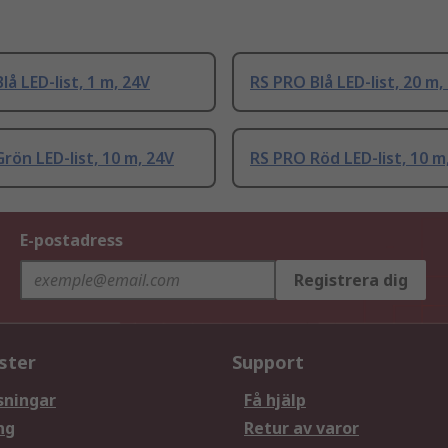
lå LED-list, 1 m, 24V
RS PRO Blå LED-list, 20 m,
rön LED-list, 10 m, 24V
RS PRO Röd LED-list, 10 m
E-postadress
Registrera dig
ster
Support
sningar
Få hjälp
ng
Retur av varor