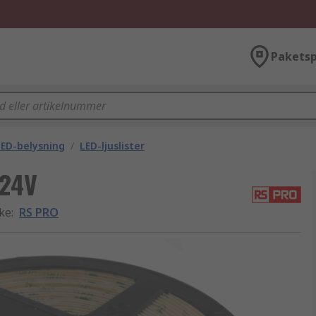
Paketsp
ED-belysning
/
LED-ljuslister
 24V
rke
:
RS PRO