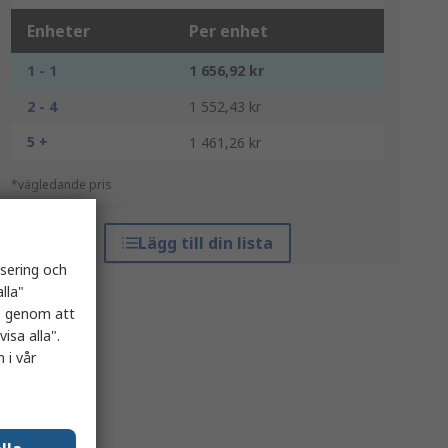
Enheter
Per enhet
1 - 1
1 656,92 kr
2 - 4
1 552,43 kr
5 +
1 461,26 kr
*vägledande pris
Lägg till din lista
isering och
lla"
es genom att
isa alla".
 i vår