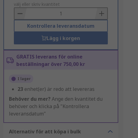
to
välj eller skriv kvantitet
Basket
Kontrollera leveransdatum
Lägg i korgen
GRATIS leverans för online
beställningar över 750,00 kr
I lager
23
enhet(er) är redo att levereras
Behöver du mer?
Ange den kvantitet du
behöver och klicka på "Kontrollera
leveransdatum"
Alternativ för att köpa i bulk