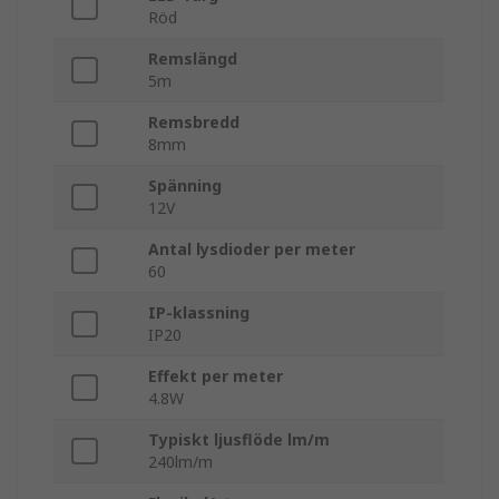
Röd
Remslängd
5m
Remsbredd
8mm
Spänning
12V
Antal lysdioder per meter
60
IP-klassning
IP20
Effekt per meter
4.8W
Typiskt ljusflöde lm/m
240lm/m