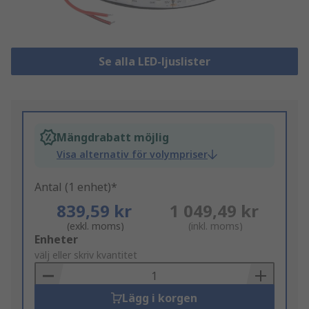
Se alla LED-ljuslister
Mängdrabatt möjlig
Visa alternativ för volympriser
Antal (1 enhet)*
839,59 kr
1 049,49 kr
(exkl. moms)
(inkl. moms)
Add
Enheter
to
välj eller skriv kvantitet
Basket
Lägg i korgen