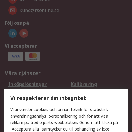
kund@rsonline.se
Följ oss på
Vi accepterar
Våra tjänster
Inköpslösningar
Kalibrering
Utökat sortiment
Oljetestning och analys
Vi respekterar din integritet
DesignSpark
Teknisk Support
Ditt lokala säljteam
Exportlösningar
Vi använder cookies och annan teknik för statistisk
användningsanalys, personalisering och för att visa
reklam på tredje parts webbplatser. Genom att klicka på
Support
"Acceptera alla" samtycker du till behandling av icke