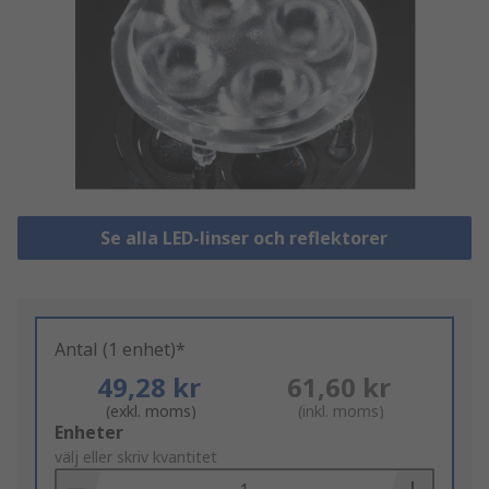
Se alla LED-linser och reflektorer
Antal (1 enhet)*
49,28 kr
61,60 kr
(exkl. moms)
(inkl. moms)
Add
Enheter
to
välj eller skriv kvantitet
Basket