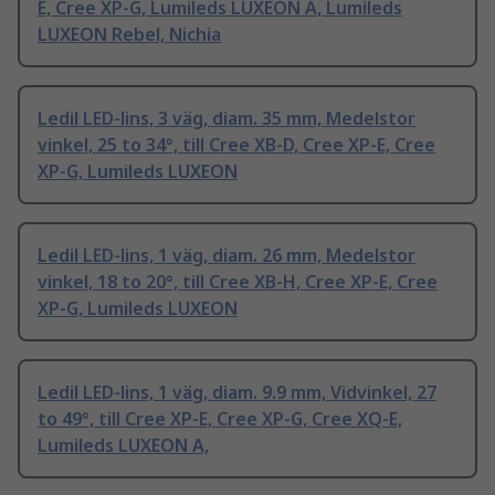
E, Cree XP-G, Lumileds LUXEON A, Lumileds
LUXEON Rebel, Nichia
Ledil LED-lins, 3 väg, diam. 35 mm, Medelstor
vinkel, 25 to 34°, till Cree XB-D, Cree XP-E, Cree
XP-G, Lumileds LUXEON
Ledil LED-lins, 1 väg, diam. 26 mm, Medelstor
vinkel, 18 to 20°, till Cree XB-H, Cree XP-E, Cree
XP-G, Lumileds LUXEON
Ledil LED-lins, 1 väg, diam. 9.9 mm, Vidvinkel, 27
to 49°, till Cree XP-E, Cree XP-G, Cree XQ-E,
Lumileds LUXEON A,