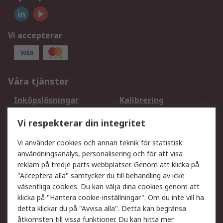
Vi accepterar
Våra tjänster
Inköpslösningar
Kalibrering
Utökat sortiment
Oljetestning och analys
Vi respekterar din integritet
DesignSpark
Teknisk Support
Ditt lokala säljteam
Exportlösningar
Vi använder cookies och annan teknik för statistisk
användningsanalys, personalisering och för att visa
reklam på tredje parts webbplatser. Genom att klicka på
Support
"Acceptera alla" samtycker du till behandling av icke
Få hjälp
Retur av varor
väsentliga cookies. Du kan välja dina cookies genom att
klicka på "Hantera cookie-inställningar". Om du inte vill ha
Leverans
Spåra din order
detta klickar du på "Avvisa alla". Detta kan begränsa
Begär en fakturakopi
Fördelar med RS-konto
åtkomsten till vissa funktioner. Du kan hitta mer