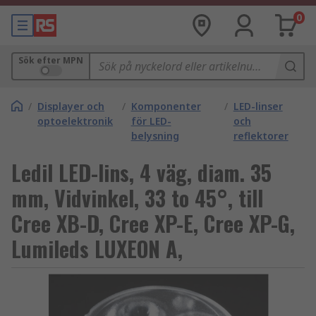
0
Sök efter MPN
/
Displayer och
/
Komponenter
/
LED-linser
optoelektronik
för LED-
och
belysning
reflektorer
Ledil LED-lins, 4 väg, diam. 35
mm, Vidvinkel, 33 to 45°, till
Cree XB-D, Cree XP-E, Cree XP-G,
Lumileds LUXEON A,