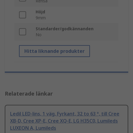
Rensa
Höjd
9mm
Standarder/godkännanden
No
Hitta liknande produkter
Relaterade länkar
Ledil LED-lins, 1 väg, Fyrkant, 32 to 63 °, till Cree
XB-D, Cree XP-E, Cree XQ-E, LG H35C0, Lumileds
LUXEON A, Lumileds