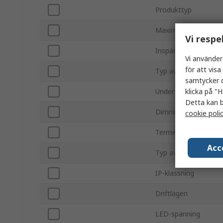
Produkttyp
Maximal uteffekt
Vi respe
Inspänning
Vi använder
för att vis
Typ av fäste
samtycker d
klicka på "H
Undertyp
Detta kan b
Dimningsfunktion
cookie poli
Terminaltyp
Acc
Typ av ingångsspänn
IP-klassning
Driftlägen
LED-spänning