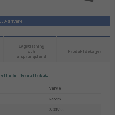
 LED-drivare
Lagstiftning
och
Produktdetaljer
ursprungsland
tt eller flera attribut.
Värde
Recom
2, 35V dc