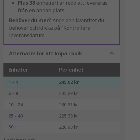
Plus
38
enhet(er) är redo att levereras
från en annan plats
Behöver du mer?
Ange den kvantitet du
behöver och klicka på "Kontrollera
leveransdatum"
Alternativ för att köpa i bulk
Enheter
Per enhet
1 - 4
245,02 kr
5 - 9
235,29 kr
10 - 24
230,31 kr
25 - 49
225,33 kr
50 +
220,93 kr