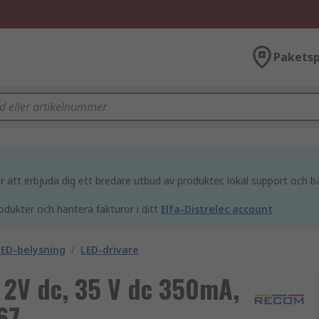
Paketsp
att erbjuda dig ett bredare utbud av produkter, lokal support och bä
odukter och hantera fakturor i ditt
Elfa-Distrelec account
ED-belysning
/
LED-drivare
 2V dc, 35 V dc 350mA,
67