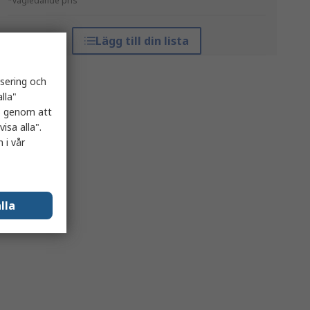
*vägledande pris
Lägg till din lista
isering och
lla"
es genom att
isa alla".
 i vår
lla