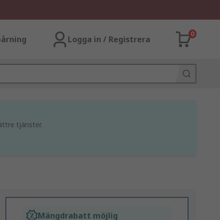
0
årning
Logga in / Registrera
ttre tjänster.
Mängdrabatt möjlig