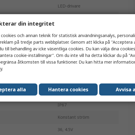
LED-drivare
12.25W
kterar din integritet
36V dc
 cookies och annan teknik för statistisk användningsanalys, personal
a reklam på tredje parts webbplatser. Genom att klicka på "Acceptera a
Yta
u till behandling av icke väsentliga cookies. Du kan välja dina cooki
antera cookie-inställningar". Om du inte vill ha detta klickar du på "Avv
LED-drivare
egränsa åtkomsten till vissa funktioner. Du kan hitta mer information
PWM
cy
.
Lödning
eptera alla
Hantera cookies
Avvisa a
ing
DC
IP67
Konstant ström
36, 4.5V