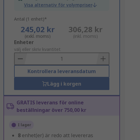
Visa alternativ för volympriser
Antal (1 enhet)*
245,02 kr
306,28 kr
(exkl. moms)
(inkl. moms)
Add
Enheter
to
välj eller skriv kvantitet
Basket
Kontrollera leveransdatum
Lägg i korgen
GRATIS leverans för online
beställningar över 750,00 kr
I lager
8
enhet(er) är redo att levereras