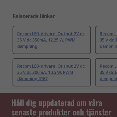
Relaterade länkar
Recom LED-drivare, Output 2V dc,
Recom LE
35 V dc 350mA, 12.25 W, PWM
35 V dc
dämpning
dämpnin
Recom LED-drivare, Output 2V dc,
Recom LE
35 V dc 300mA, 10.5 W, PWM
35 V dc
dämpning IP67
dämpnin
Håll dig uppdaterad om våra
senaste produkter och tjänster