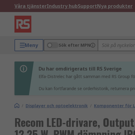
Våra tjänster
Industry hub
Support
Nya produkter
Meny
Sök efter MPN
Du har omdirigerats till RS Sverige
Elfa-Distrelec har gått samman med RS Group för 
Du kan fortfarande se orderhistorik, returnera pr
/
Displayer och optoelektronik
/
Komponenter för L
Recom LED-drivare, Output
12.25 W, PWM dämpning IP