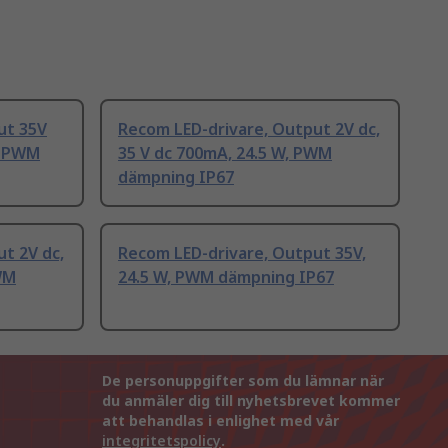
ut 35V
Recom LED-drivare, Output 2V dc,
, PWM
35 V dc 700mA, 24.5 W, PWM
dämpning IP67
t 2V dc,
Recom LED-drivare, Output 35V,
WM
24.5 W, PWM dämpning IP67
De personuppgifter som du lämnar när
du anmäler dig till nyhetsbrevet kommer
att behandlas i enlighet med vår
integritetspolicy
.