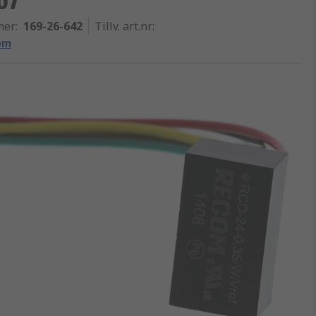
mer
:
169-26-642
Tillv. art.nr
:
om