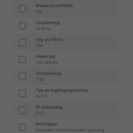
Maximal uteffekt
6W
Inspänning
264V ac
Typ av fäste
Yta
Undertyp
LED-drivare
Terminaltyp
Tråd
Typ av ingångsspänning
AC/DC
IP-klassning
IP20
Driftlägen
Konstant ström/konstant spänning