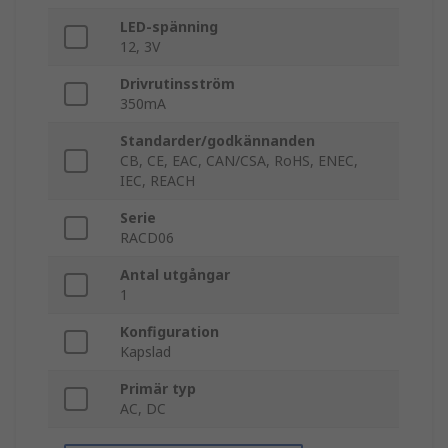
LED-spänning
12, 3V
Drivrutinsström
350mA
Standarder/godkännanden
CB, CE, EAC, CAN/CSA, RoHS, ENEC,
IEC, REACH
Serie
RACD06
Antal utgångar
1
Konfiguration
Kapslad
Primär typ
AC, DC