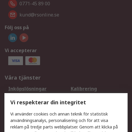
0771-45 89 00
kund@rsonline.se
Följ oss på
Vi accepterar
Våra tjänster
Inköpslösningar
Kalibrering
Utökat sortiment
Oljetestning och analys
Vi respekterar din integritet
DesignSpark
Teknisk Support
Ditt lokala säljteam
Exportlösningar
Vi använder cookies och annan teknik för statistisk
användningsanalys, personalisering och för att visa
reklam på tredje parts webbplatser. Genom att klicka på
Support