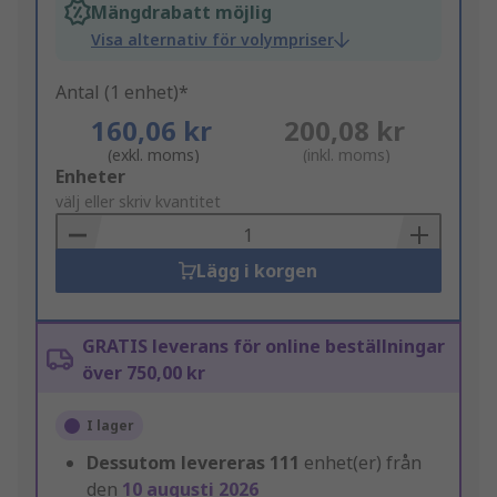
Mängdrabatt möjlig
Visa alternativ för volympriser
Antal (1 enhet)*
160,06 kr
200,08 kr
(exkl. moms)
(inkl. moms)
Add
Enheter
to
välj eller skriv kvantitet
Basket
Lägg i korgen
GRATIS leverans för online beställningar
över 750,00 kr
I lager
Dessutom levereras
111
enhet(er) från
den
10 augusti 2026