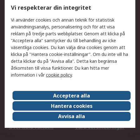
Utökat sortiment
Oljetestning och analys
Vi respekterar din integritet
DesignSpark
Teknisk Support
Ditt lokala säljteam
Exportlösningar
Vi använder cookies och annan teknik för statistisk
användningsanalys, personalisering och för att visa
reklam på tredje parts webbplatser. Genom att klicka på
Support
"Acceptera alla" samtycker du till behandling av icke
Få hjälp
Retur av varor
väsentliga cookies. Du kan välja dina cookies genom att
klicka på "Hantera cookie-inställningar". Om du inte vill ha
Leverans
Spåra din order
detta klickar du på "Avvisa alla". Detta kan begränsa
Begär en fakturakopi
Fördelar med RS-konto
åtkomsten till vissa funktioner. Du kan hitta mer
Betalningsalternativ
Okdo
information i vår
cookie policy
.
Om RS
Acceptera alla
Om RS
Försäljningsvillkor
Hantera cookies
Det juridiska
Press Centre
Avvisa alla
Jobba hos RS
ESG
Över hela världen
Våra certificeringar