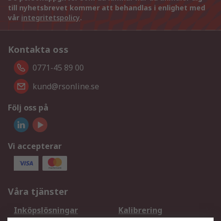
till nyhetsbrevet kommer att behandlas i enlighet med
vår
integritetspolicy
.
Kontakta oss
0771-45 89 00
kund@rsonline.se
Följ oss på
Vi accepterar
Våra tjänster
Inköpslösningar
Kalibrering