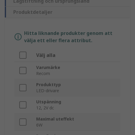
Lagstiftning och ursprungsland
Produktdetaljer
Hitta liknande produkter genom att
välja ett eller flera attribut.
Välj alla
Varumärke
Recom
Produkttyp
LED-drivare
Utspänning
12, 2V dc
Maximal uteffekt
6W