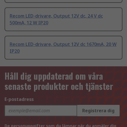
Recom LED-drivare, Output 12V dc, 24 V dc
500mA, 12 W IP20
Recom LED-drivare, Output 12V dc 1670mA, 20 W
IP20
Håll dig uppdaterad om våra
senaste produkter och tjänster
E-postadress
Registrera dig
De personuppgifter som du lämnar när du anmäler dig