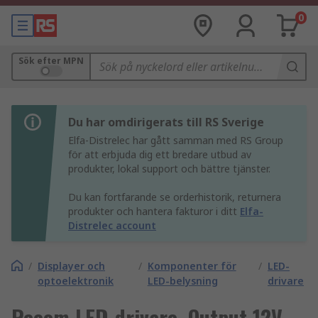
0
Sök efter MPN
Du har omdirigerats till RS Sverige
Elfa-Distrelec har gått samman med RS Group
för att erbjuda dig ett bredare utbud av
produkter, lokal support och bättre tjänster.
Du kan fortfarande se orderhistorik, returnera
produkter och hantera fakturor i ditt
Elfa-
Distrelec account
/
Displayer och
/
Komponenter för
/
LED-
optoelektronik
LED-belysning
drivare
Recom LED-drivare, Output 12V