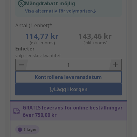
Mängdrabatt möjlig
Visa alternativ för volympriser
Antal (1 enhet)*
114,77 kr
143,46 kr
(exkl. moms)
(inkl. moms)
Add
Enheter
to
välj eller skriv kvantitet
Basket
Kontrollera leveransdatum
Lägg i korgen
GRATIS leverans för online beställningar
över 750,00 kr
I lager