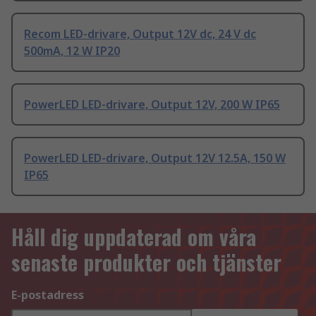
Recom LED-drivare, Output 12V dc, 24 V dc
500mA, 12 W IP20
PowerLED LED-drivare, Output 12V, 200 W IP65
PowerLED LED-drivare, Output 12V 12.5A, 150 W
IP65
Håll dig uppdaterad om våra
senaste produkter och tjänster
E-postadress