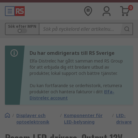
0
Sök efter MPN
Du har omdirigerats till RS Sverige
Elfa-Distrelec har gått samman med RS Group
för att erbjuda dig ett bredare utbud av
produkter, lokal support och bättre tjänster.
Du kan fortfarande se orderhistorik, returnera
produkter och hantera fakturor i ditt
Elfa-
Distrelec account
/
Displayer och
/
Komponenter för
/
LED-
optoelektronik
LED-belysning
drivare
Recom LED-drivare, Output 12V