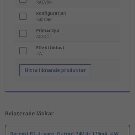
RACV04
Konfiguration
Kapslad
Primär typ
AC/DC
Effektförlust
4W
Hitta liknande produkter
Relaterade länkar
Recom LED-drivare, Output 24V dc 170mA, 4 W