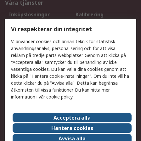
Våra tjänster
Inköpslösningar
Kalibrering
Utökat sortiment
Oljetestning och analys
Vi respekterar din integritet
DesignSpark
Teknisk Support
Ditt lokala säljteam
Exportlösningar
Vi använder cookies och annan teknik för statistisk
användningsanalys, personalisering och för att visa
reklam på tredje parts webbplatser. Genom att klicka på
Support
"Acceptera alla" samtycker du till behandling av icke
Få hjälp
Retur av varor
väsentliga cookies. Du kan välja dina cookies genom att
klicka på "Hantera cookie-inställningar". Om du inte vill ha
Leverans
Spåra din order
detta klickar du på "Avvisa alla". Detta kan begränsa
Begär en fakturakopi
Fördelar med RS-konto
åtkomsten till vissa funktioner. Du kan hitta mer
Betalningsalternativ
Okdo
information i vår
cookie policy
.
Om RS
Acceptera alla
Om RS
Försäljningsvillkor
Hantera cookies
Det juridiska
Press Centre
Avvisa alla
Jobba hos RS
ESG