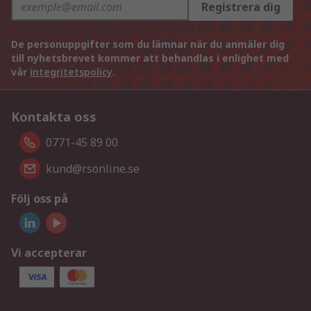
Registrera dig
De personuppgifter som du lämnar när du anmäler dig
till nyhetsbrevet kommer att behandlas i enlighet med
vår
integritetspolicy
.
Kontakta oss
0771-45 89 00
kund@rsonline.se
Följ oss på
Vi accepterar