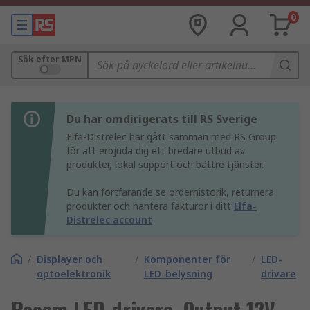
0
Sök efter MPN
Du har omdirigerats till RS Sverige
Elfa-Distrelec har gått samman med RS Group
för att erbjuda dig ett bredare utbud av
produkter, lokal support och bättre tjänster.
Du kan fortfarande se orderhistorik, returnera
produkter och hantera fakturor i ditt
Elfa-
Distrelec account
/
Displayer och
/
Komponenter för
/
LED-
optoelektronik
LED-belysning
drivare
Recom LED-drivare, Output 12V