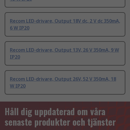
Recom LED-drivare, Output 18V dc, 2 V dc 350mA,
6 W IP20
Recom LED-drivare, Output 13V, 26 V 350mA, 9 W
IP20
Recom LED-drivare, Output 26V, 52 V 350mA, 18
W IP20
Håll dig uppdaterad om våra
senaste produkter och tjänster