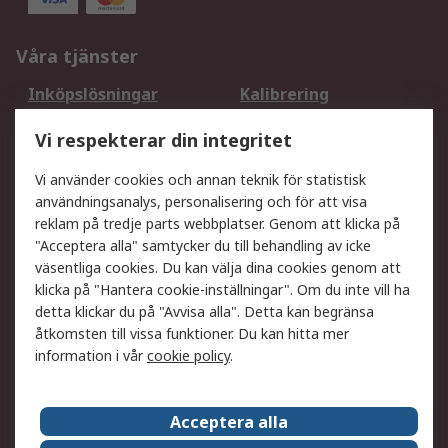
Våra tjänster
Inköpslösningar
Kalibrering
Utökat sortiment
Oljetestning och analys
Vi respekterar din integritet
DesignSpark
Teknisk Support
Ditt lokala säljteam
Exportlösningar
Vi använder cookies och annan teknik för statistisk
användningsanalys, personalisering och för att visa
reklam på tredje parts webbplatser. Genom att klicka på
Support
"Acceptera alla" samtycker du till behandling av icke
Få hjälp
Retur av varor
väsentliga cookies. Du kan välja dina cookies genom att
klicka på "Hantera cookie-inställningar". Om du inte vill ha
Leverans
Spåra din order
detta klickar du på "Avvisa alla". Detta kan begränsa
Begär en fakturakopi
Fördelar med RS-konto
åtkomsten till vissa funktioner. Du kan hitta mer
Betalningsalternativ
Okdo
information i vår
cookie policy
.
Om RS
Acceptera alla
Om RS
Försäljningsvillkor