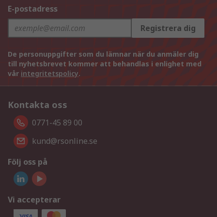
E-postadress
Registrera dig
De personuppgifter som du lämnar när du anmäler dig
till nyhetsbrevet kommer att behandlas i enlighet med
vår
integritetspolicy
.
Kontakta oss
0771-45 89 00
kund@rsonline.se
Följ oss på
Vi accepterar