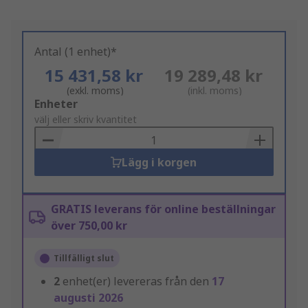
Antal (1 enhet)*
15 431,58 kr
19 289,48 kr
(exkl. moms)
(inkl. moms)
Add
Enheter
to
välj eller skriv kvantitet
Basket
Lägg i korgen
GRATIS leverans för online beställningar
över 750,00 kr
Tillfälligt slut
2
enhet(er) levereras från den
17
augusti 2026