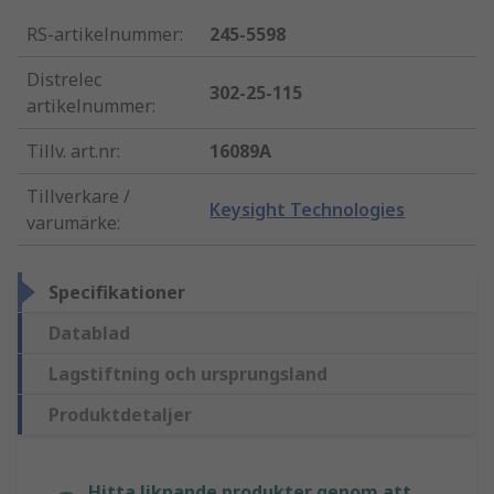
RS-artikelnummer
:
245-5598
Distrelec
302-25-115
artikelnummer
:
Tillv. art.nr
:
16089A
Tillverkare /
Keysight Technologies
varumärke
:
Specifikationer
Datablad
Lagstiftning och ursprungsland
Produktdetaljer
Hitta liknande produkter genom att