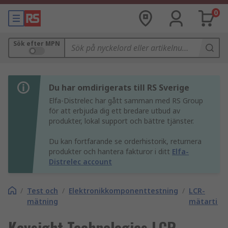
0
Sök efter MPN
Du har omdirigerats till RS Sverige
Elfa-Distrelec har gått samman med RS Group
för att erbjuda dig ett bredare utbud av
produkter, lokal support och bättre tjänster.
Du kan fortfarande se orderhistorik, returnera
produkter och hantera fakturor i ditt
Elfa-
Distrelec account
/
Test och
/
Elektronikkomponenttestning
/
LCR-
mätning
mätartillb
Keysight Technologies LCR-