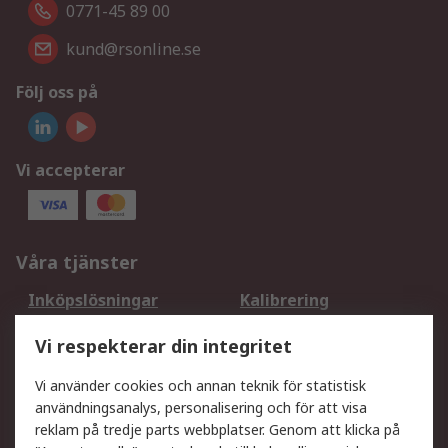
0771-45 89 00
kund@rsonline.se
Följ oss på
Vi accepterar
Våra tjänster
Inköpslösningar
Kalibrering
Utökat sortiment
Oljetestning och analys
Vi respekterar din integritet
DesignSpark
Teknisk Support
Ditt lokala säljteam
Exportlösningar
Vi använder cookies och annan teknik för statistisk
användningsanalys, personalisering och för att visa
reklam på tredje parts webbplatser. Genom att klicka på
Support