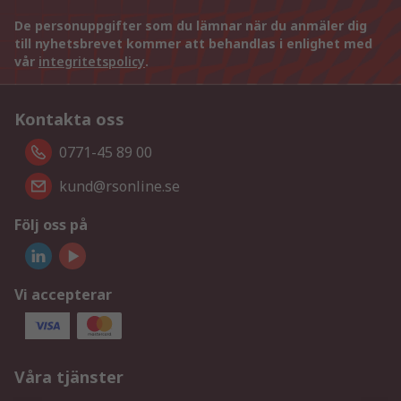
De personuppgifter som du lämnar när du anmäler dig
till nyhetsbrevet kommer att behandlas i enlighet med
vår
integritetspolicy
.
Kontakta oss
0771-45 89 00
kund@rsonline.se
Följ oss på
Vi accepterar
Våra tjänster