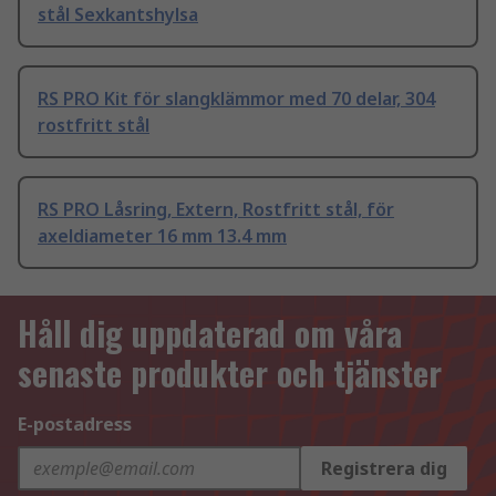
stål Sexkantshylsa
RS PRO Kit för slangklämmor med 70 delar, 304
rostfritt stål
RS PRO Låsring, Extern, Rostfritt stål, för
axeldiameter 16 mm 13.4 mm
Håll dig uppdaterad om våra
senaste produkter och tjänster
E-postadress
Registrera dig