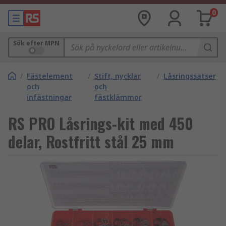
0
Sök efter MPN
/
Fästelement
/
Stift, nycklar
/
Låsringssatser
och
och
infästningar
fästklämmor
RS PRO Låsrings-kit med 450
delar, Rostfritt stål 25 mm