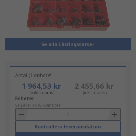
Se alla Låsringssatser
Antal (1 enhet)*
1 964,53 kr
2 455,66 kr
(exkl. moms)
(inkl. moms)
Add
Enheter
to
välj eller skriv kvantitet
Basket
Kontrollera leveransdatum