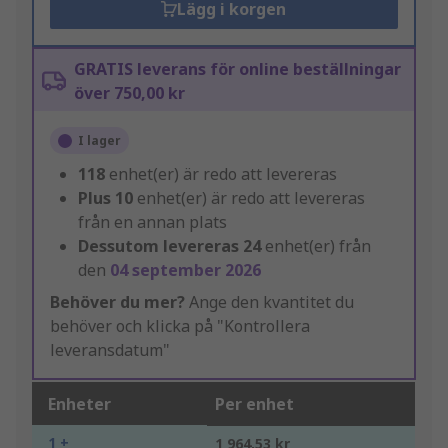
Lägg i korgen
GRATIS leverans för online beställningar
över 750,00 kr
I lager
118
enhet(er) är redo att levereras
Plus
10
enhet(er) är redo att levereras
från en annan plats
Dessutom levereras
24
enhet(er) från
den
04 september 2026
Behöver du mer?
Ange den kvantitet du
behöver och klicka på "Kontrollera
leveransdatum"
Enheter
Per enhet
1 +
1 964,53 kr