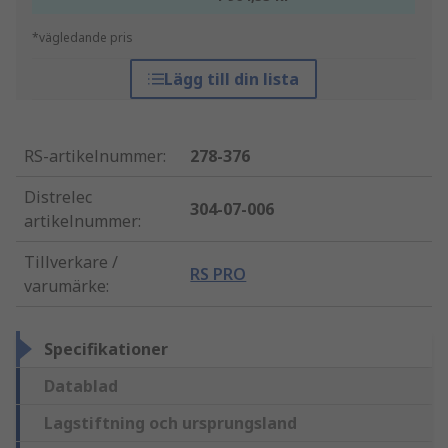
*vägledande pris
Lägg till din lista
RS-artikelnummer
:
278-376
Distrelec
304-07-006
artikelnummer
:
Tillverkare /
RS PRO
varumärke
:
Specifikationer
Datablad
Lagstiftning och ursprungsland