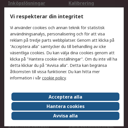
Inköpslösningar
Kalibrering
Utökat sortiment
Oljetestning och analys
Vi respekterar din integritet
DesignSpark
Teknisk Support
Ditt lokala säljteam
Exportlösningar
Vi använder cookies och annan teknik för statistisk
användningsanalys, personalisering och för att visa
reklam på tredje parts webbplatser. Genom att klicka på
Support
"Acceptera alla" samtycker du till behandling av icke
Få hjälp
Retur av varor
väsentliga cookies. Du kan välja dina cookies genom att
klicka på "Hantera cookie-inställningar". Om du inte vill ha
Leverans
Spåra din order
detta klickar du på "Avvisa alla". Detta kan begränsa
Begär en fakturakopi
Fördelar med RS-konto
åtkomsten till vissa funktioner. Du kan hitta mer
Betalningsalternativ
Okdo
information i vår
cookie policy
.
Om RS
Acceptera alla
Om RS
Försäljningsvillkor
Hantera cookies
Det juridiska
Press Centre
Avvisa alla
Jobba hos RS
ESG
Över hela världen
Våra certificeringar