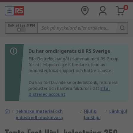
0
Sök efter MPN
Du har omdirigerats till RS Sverige
Elfa-Distrelec har gått samman med RS Group
för att erbjuda dig ett bredare utbud av
produkter, lokal support och bättre tjänster.
Du kan fortfarande se orderhistorik, returnera
produkter och hantera fakturor i ditt
Elfa-
Distrelec account
/
Tekniska material och
/
Hjul &
/
Länkhjul
industriell maskinvara
länkhjul
Tente Fast Hjul, belastning 250