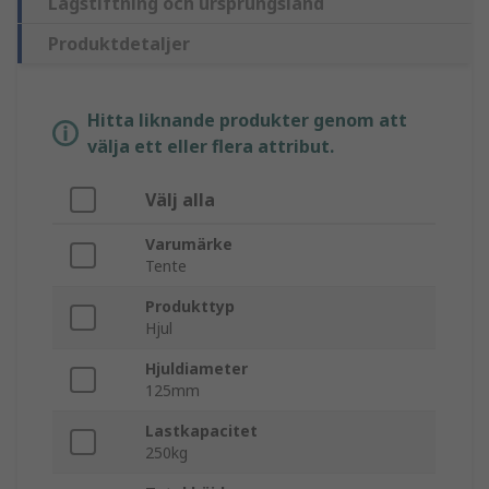
Lagstiftning och ursprungsland
Produktdetaljer
Hitta liknande produkter genom att
välja ett eller flera attribut.
Välj alla
Varumärke
Tente
Produkttyp
Hjul
Hjuldiameter
125mm
Lastkapacitet
250kg