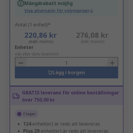
Mängdrabatt möjlig
Visa alternativ för volympriser
Antal (1 enhet)*
220,86 kr
276,08 kr
(exkl. moms)
(inkl. moms)
Add
Enheter
to
välj eller skriv kvantitet
Basket
Lägg i korgen
GRATIS leverans för online beställningar
över 750,00 kr
I lager
124
enhet(er) är redo att levereras
Plus
29
enhet(er) är redo att levereras