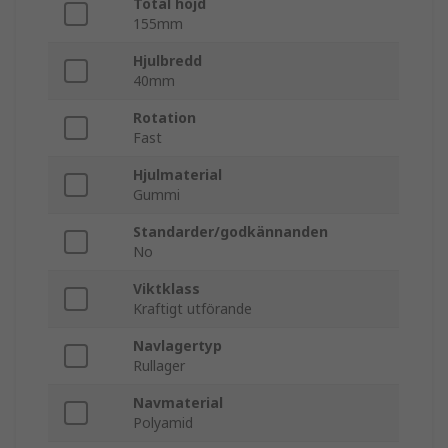
Total höjd
155mm
Hjulbredd
40mm
Rotation
Fast
Hjulmaterial
Gummi
Standarder/godkännanden
No
Viktklass
Kraftigt utförande
Navlagertyp
Rullager
Navmaterial
Polyamid