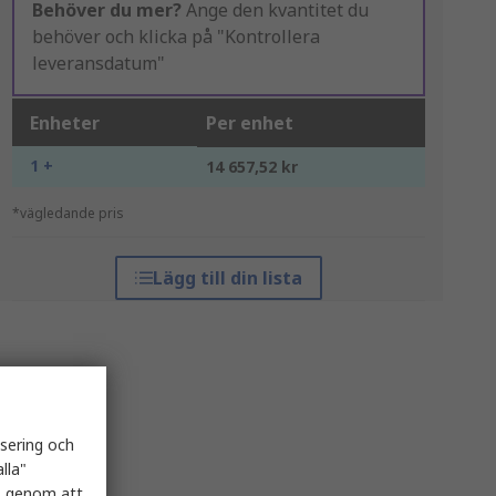
Behöver du mer?
Ange den kvantitet du
behöver och klicka på "Kontrollera
leveransdatum"
Enheter
Per enhet
1 +
14 657,52 kr
*vägledande pris
Lägg till din lista
isering och
lla"
es genom att