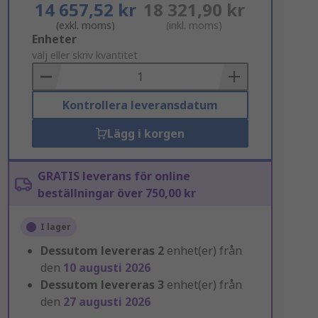
14 657,52 kr
18 321,90 kr
(exkl. moms)
(inkl. moms)
Add
Enheter
to
välj eller skriv kvantitet
Basket
Kontrollera leveransdatum
Lägg i korgen
GRATIS leverans för online
beställningar över 750,00 kr
I lager
Dessutom levereras
2
enhet(er) från
den
10 augusti 2026
Dessutom levereras
3
enhet(er) från
den
27 augusti 2026