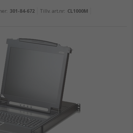
mer
:
301-84-672
Tillv. art.nr
:
CL1000M