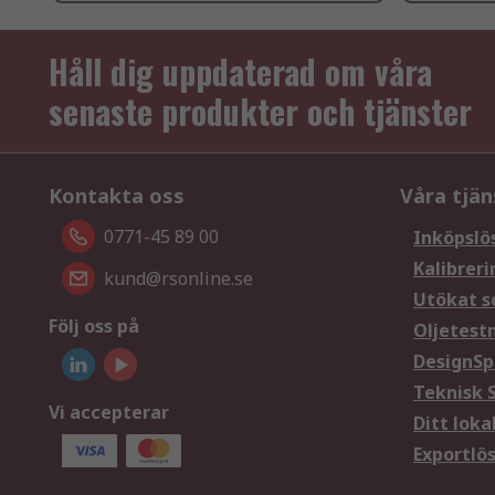
Håll dig uppdaterad om våra
senaste produkter och tjänster
Kontakta oss
Våra tjän
0771-45 89 00
Inköpslö
Kalibreri
kund@rsonline.se
Utökat s
Följ oss på
Oljetest
DesignSp
Teknisk 
Vi accepterar
Ditt loka
Exportlö