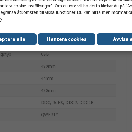
antera cookie-inställningar". Om du inte vill ha detta klickar du på "Avv
Konsol
egränsa åtkomsten till vissa funktioner. Du kan hitta mer information
1
cy
.
1
eptera alla
Hantera cookies
Avvisa a
1920 x 1200 pixel
ngstyp
USB
480mm
44mm
480mm
DDC, RoHS, DDC2, DDC2B
QWERTY