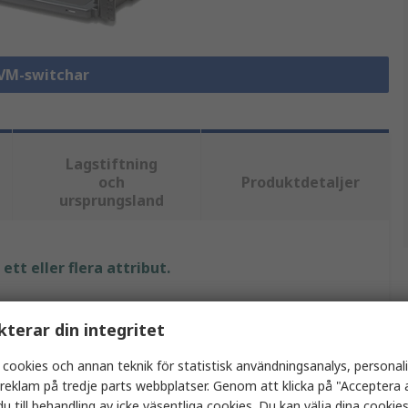
KVM-switchar
Lagstiftning
och
Produktdetaljer
ursprungsland
tt eller flera attribut.
Värde
kterar din integritet
Aten
 cookies och annan teknik för statistisk användningsanalys, personal
a reklam på tredje parts webbplatser. Genom att klicka på "Acceptera a
VGA
u till behandling av icke väsentliga cookies. Du kan välja dina cooki