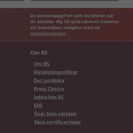
De personuppgifter som du lämnar när
du anmäler dig till nyhetsbrevet kommer
att behandlas i enlighet med vår
integritetspolicy
.
Om RS
Om RS
Försäljningsvillkor
Det juridiska
Press Centre
Jobba hos RS
ESG
Över hela världen
Våra certificeringar