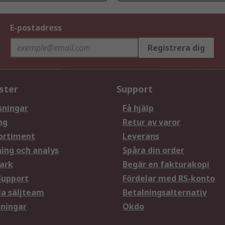
E-postadress
Registrera dig
ster
Support
sningar
Få hjälp
ng
Retur av varor
ortiment
Leverans
ning och analys
Spåra din order
ark
Begär en fakturakopi
Support
Fördelar med RS-konto
la säljteam
Betalningsalternativ
sningar
Okdo