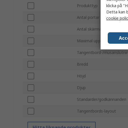
klicka på "H
Produkttyp
Detta kan b
Antal portar
cookie poli
Antal skärmar som stöds
Acc
Maximal upplösning
Tangentbord-/musanslutni
Bredd
Höjd
Djup
Standarder/godkännanden
Tangentbords-layout
Hitta liknande produkter