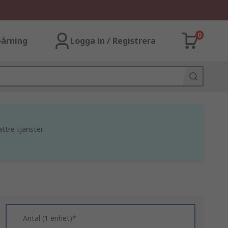
0
årning
Logga in / Registrera
ttre tjänster.
Antal (1 enhet)*