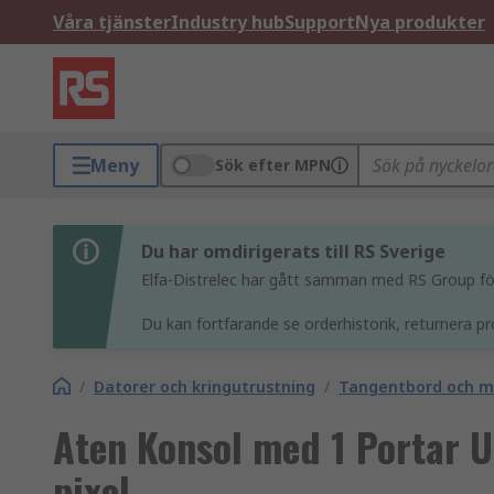
Våra tjänster
Industry hub
Support
Nya produkter
Meny
Sök efter MPN
Du har omdirigerats till RS Sverige
Elfa-Distrelec har gått samman med RS Group för 
Du kan fortfarande se orderhistorik, returnera pr
/
Datorer och kringutrustning
/
Tangentbord och m
Aten Konsol med 1 Portar 
pixel