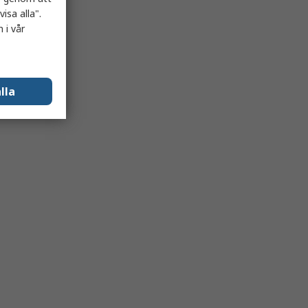
isa alla".
 i vår
lla