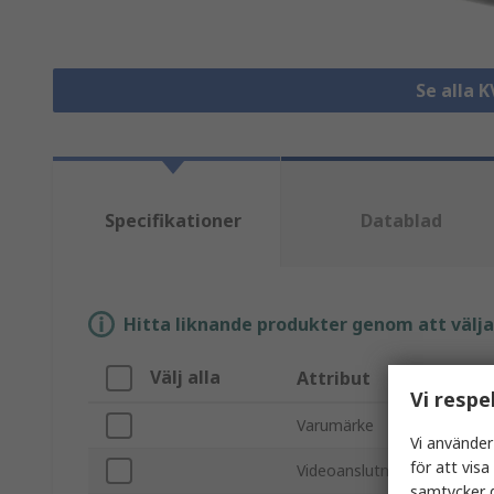
Se alla 
Specifikationer
Datablad
Hitta liknande produkter genom att välja e
Välj alla
Attribut
Vi respe
Varumärke
Vi använder
för att vis
Videoanslutningstyp
samtycker d