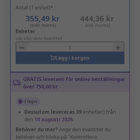
Antal (1 enhet)*
355,49 kr
444,36 kr
(exkl. moms)
(inkl. moms)
Add
Enheter
to
välj eller skriv kvantitet
Basket
Lägg i korgen
GRATIS leverans för online beställningar
över 750,00 kr
I lager
Dessutom levereras
39
enhet(er) från
den
10 augusti 2026
Behöver du mer?
Ange den kvantitet du
behöver och klicka på "Kontrollera