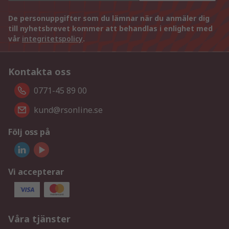
De personuppgifter som du lämnar när du anmäler dig
till nyhetsbrevet kommer att behandlas i enlighet med
vår
integritetspolicy
.
Kontakta oss
0771-45 89 00
kund@rsonline.se
Följ oss på
Vi accepterar
Våra tjänster