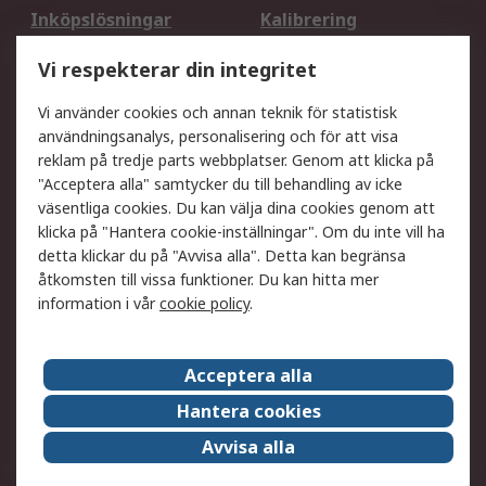
Inköpslösningar
Kalibrering
Utökat sortiment
Oljetestning och analys
Vi respekterar din integritet
DesignSpark
Teknisk Support
Ditt lokala säljteam
Exportlösningar
Vi använder cookies och annan teknik för statistisk
användningsanalys, personalisering och för att visa
reklam på tredje parts webbplatser. Genom att klicka på
Support
"Acceptera alla" samtycker du till behandling av icke
Få hjälp
Retur av varor
väsentliga cookies. Du kan välja dina cookies genom att
klicka på "Hantera cookie-inställningar". Om du inte vill ha
Leverans
Spåra din order
detta klickar du på "Avvisa alla". Detta kan begränsa
Begär en fakturakopi
Fördelar med RS-konto
åtkomsten till vissa funktioner. Du kan hitta mer
Betalningsalternativ
Okdo
information i vår
cookie policy
.
Om RS
Acceptera alla
Om RS
Försäljningsvillkor
Hantera cookies
Det juridiska
Press Centre
Avvisa alla
Jobba hos RS
ESG
Över hela världen
Våra certificeringar