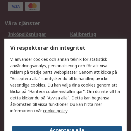
Våra tjänster
Inköpslösningar
Kalibrering
Utökat sortiment
Oljetestning och analys
Vi respekterar din integritet
DesignSpark
Teknisk Support
Ditt lokala säljteam
Exportlösningar
Vi använder cookies och annan teknik för statistisk
användningsanalys, personalisering och för att visa
reklam på tredje parts webbplatser. Genom att klicka på
Support
"Acceptera alla" samtycker du till behandling av icke
Få hjälp
Retur av varor
väsentliga cookies. Du kan välja dina cookies genom att
klicka på "Hantera cookie-inställningar". Om du inte vill ha
Leverans
Spåra din order
detta klickar du på "Avvisa alla". Detta kan begränsa
Begär en fakturakopi
Fördelar med RS-konto
åtkomsten till vissa funktioner. Du kan hitta mer
Betalningsalternativ
Okdo
information i vår
cookie policy
.
Om RS
Acceptera alla