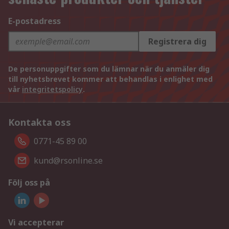
E-postadress
Registrera dig
De personuppgifter som du lämnar när du anmäler dig
till nyhetsbrevet kommer att behandlas i enlighet med
vår
integritetspolicy
.
Kontakta oss
0771-45 89 00
kund@rsonline.se
Följ oss på
Vi accepterar