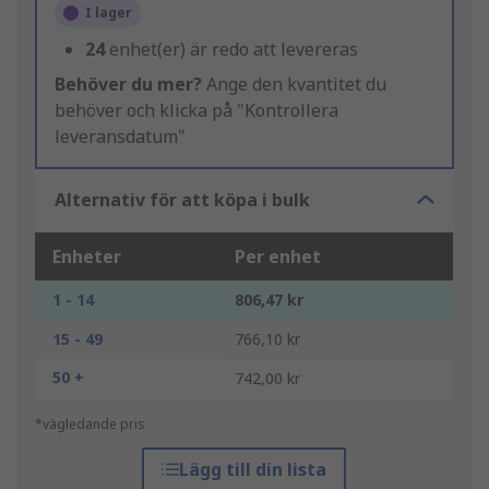
I lager
24
enhet(er) är redo att levereras
Behöver du mer?
Ange den kvantitet du
behöver och klicka på "Kontrollera
leveransdatum"
Alternativ för att köpa i bulk
Enheter
Per enhet
1 - 14
806,47 kr
15 - 49
766,10 kr
50 +
742,00 kr
*vägledande pris
Lägg till din lista