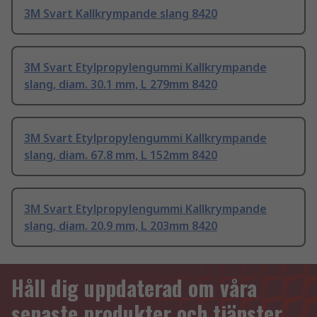
3M Svart Kallkrympande slang 8420
3M Svart Etylpropylengummi Kallkrympande
slang, diam. 30.1 mm, L 279mm 8420
3M Svart Etylpropylengummi Kallkrympande
slang, diam. 67.8 mm, L 152mm 8420
3M Svart Etylpropylengummi Kallkrympande
slang, diam. 20.9 mm, L 203mm 8420
Håll dig uppdaterad om våra
senaste produkter och tjänster