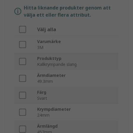
Hitta liknande produkter genom att
välja ett eller flera attribut.
Välj alla
Varumärke
3M
Produkttyp
Kallkrympande slang
Ärmdiameter
49.3mm
Färg
Svart
Krympdiameter
24mm
Ärmlängd
457mm