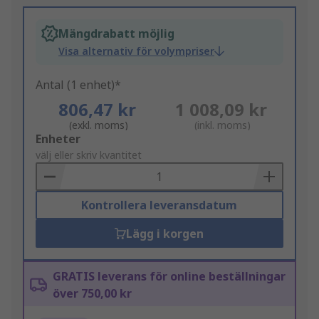
Mängdrabatt möjlig
Visa alternativ för volympriser
Antal (1 enhet)*
806,47 kr
1 008,09 kr
(exkl. moms)
(inkl. moms)
Add
Enheter
to
välj eller skriv kvantitet
Basket
Kontrollera leveransdatum
Lägg i korgen
GRATIS leverans för online beställningar
över 750,00 kr