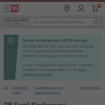
0
Sök efter MPN
Du har omdirigerats till RS Sverige
Elfa-Distrelec har gått samman med RS Group
för att erbjuda dig ett bredare utbud av
produkter, lokal support och bättre tjänster.
Du kan fortfarande se orderhistorik, returnera
produkter och hantera fakturor i ditt
Elfa-
Distrelec account
/
Kabel och
/
Kabelskarvar och
/
Krympslang
tråd
kabelstrumpor
3M Svart Kiselgummi