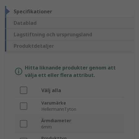
Specifikationer
Datablad
Lagstiftning och ursprungsland
Produktdetaljer
Hitta liknande produkter genom att
välja ett eller flera attribut.
Välj alla
Varumärke
HellermannTyton
Ärmdiameter
6mm
Produkttyp