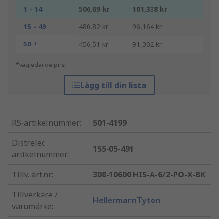
1 - 14
506,69 kr
101,338 kr
15 - 49
480,82 kr
96,164 kr
50 +
456,51 kr
91,302 kr
*vägledande pris
Lägg till din lista
RS-artikelnummer
:
501-4199
Distrelec
155-05-491
artikelnummer
:
Tillv. art.nr
:
308-10600 HIS-A-6/2-PO-X-BK
Tillverkare /
HellermannTyton
varumärke
: