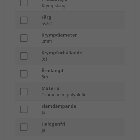
Krympslang
Färg
Svart
Krympdiameter
2mm
Krympförhållande
3:1
Ärmlängd
5m
Material
Tvärbunden polyolefin
Flamdämpande
Ja
Halogenfri
Ja