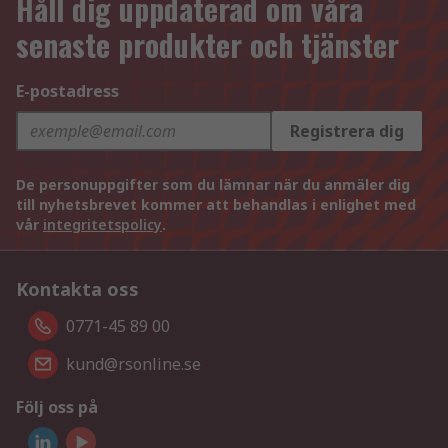
Håll dig uppdaterad om våra
senaste produkter och tjänster
E-postadress
Registrera dig
De personuppgifter som du lämnar när du anmäler dig
till nyhetsbrevet kommer att behandlas i enlighet med
vår
integritetspolicy
.
Kontakta oss
0771-45 89 00
kund@rsonline.se
Följ oss på