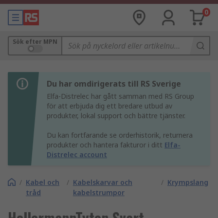
0
Sök efter MPN
Du har omdirigerats till RS Sverige
Elfa-Distrelec har gått samman med RS Group
för att erbjuda dig ett bredare utbud av
produkter, lokal support och bättre tjänster.
Du kan fortfarande se orderhistorik, returnera
produkter och hantera fakturor i ditt
Elfa-
Distrelec account
/
Kabel och
/
Kabelskarvar och
/
Krympslang
tråd
kabelstrumpor
HellermannTyton Svart