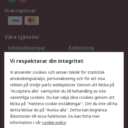
Vi accepterar
Våra tjänster
Inköpslösningar
Kalibrering
Utökat sortiment
Oljetestning och analys
Vi respekterar din integritet
DesignSpark
Teknisk Support
Ditt lokala säljteam
Exportlösningar
Vi använder cookies och annan teknik för statistisk
användningsanalys, personalisering och för att visa
reklam på tredje parts webbplatser. Genom att klicka på
Support
"Acceptera alla" samtycker du till behandling av icke
Få hjälp
Retur av varor
väsentliga cookies. Du kan välja dina cookies genom att
klicka på "Hantera cookie-inställningar". Om du inte vill ha
Leverans
Spåra din order
detta klickar du på "Avvisa alla". Detta kan begränsa
Begär en fakturakopi
Fördelar med RS-konto
åtkomsten till vissa funktioner. Du kan hitta mer
Betalningsalternativ
Okdo
information i vår
cookie policy
.