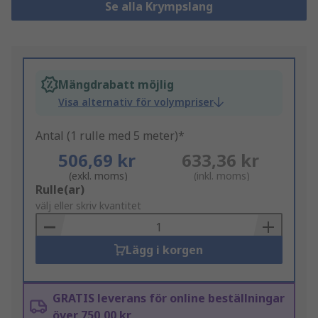
Se alla Krympslang
Mängdrabatt möjlig
Visa alternativ för volympriser
Antal (1 rulle med 5 meter)*
506,69 kr
633,36 kr
(exkl. moms)
(inkl. moms)
Add
Rulle(ar)
to
välj eller skriv kvantitet
Basket
Lägg i korgen
GRATIS leverans för online beställningar
över 750,00 kr