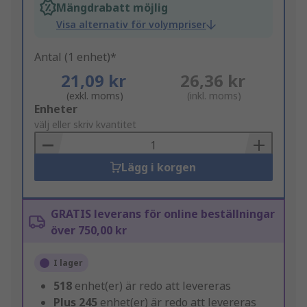
Mängdrabatt möjlig
Visa alternativ för volympriser
Antal (1 enhet)*
21,09 kr
26,36 kr
(exkl. moms)
(inkl. moms)
Add
Enheter
to
välj eller skriv kvantitet
Basket
Lägg i korgen
GRATIS leverans för online beställningar
över 750,00 kr
I lager
518
enhet(er) är redo att levereras
Plus
245
enhet(er) är redo att levereras