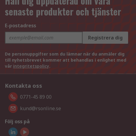
Håll dig uppdaterad om våra
senaste produkter och tjänster
E-postadress
Registrera dig
De personuppgifter som du lämnar när du anmäler dig
till nyhetsbrevet kommer att behandlas i enlighet med
vår
integritetspolicy
.
Kontakta oss
0771-45 89 00
kund@rsonline.se
Följ oss på