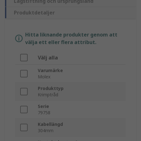
Lagstiftning och ursprungsland
Produktdetaljer
Hitta liknande produkter genom att
välja ett eller flera attribut.
Välj alla
Varumärke
Molex
Produkttyp
Krimptråd
Serie
79758
Kabellängd
304mm