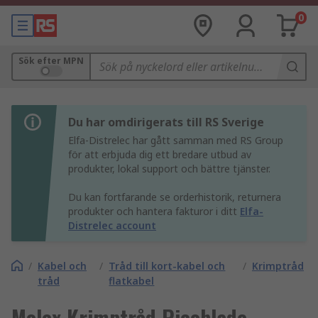
0
Sök efter MPN
Du har omdirigerats till RS Sverige
Elfa-Distrelec har gått samman med RS Group
för att erbjuda dig ett bredare utbud av
produkter, lokal support och bättre tjänster.
Du kan fortfarande se orderhistorik, returnera
produkter och hantera fakturor i ditt
Elfa-
Distrelec account
/
Kabel och
/
Tråd till kort-kabel och
/
Krimptråd
tråd
flatkabel
Molex Krimptråd Picoblade-