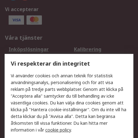
Vi accepterar
Våra tjänster
Inköpslösningar
Kalibrering
Utökat sortiment
Oljetestning och analys
Vi respekterar din integritet
DesignSpark
Teknisk Support
Ditt lokala säljteam
Exportlösningar
Vi använder cookies och annan teknik för statistisk
användningsanalys, personalisering och för att visa
reklam på tredje parts webbplatser. Genom att klicka på
Support
"Acceptera alla" samtycker du till behandling av icke
Få hjälp
Retur av varor
väsentliga cookies. Du kan välja dina cookies genom att
klicka på "Hantera cookie-inställningar". Om du inte vill ha
Leverans
Spåra din order
detta klickar du på "Avvisa alla". Detta kan begränsa
Begär en fakturakopi
Fördelar med RS-konto
åtkomsten till vissa funktioner. Du kan hitta mer
Betalningsalternativ
Okdo
information i vår
cookie policy
.