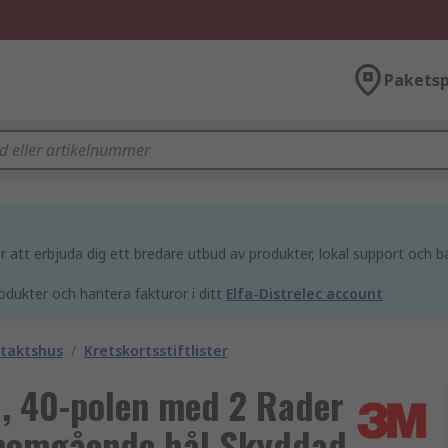
Paketsp
att erbjuda dig ett bredare utbud av produkter, lokal support och bä
odukter och hantera fakturor i ditt
Elfa-Distrelec account
ntaktshus
/
Kretskortsstiftlister
, 40-polen med 2 Rader
Genomgående hål Skyddad