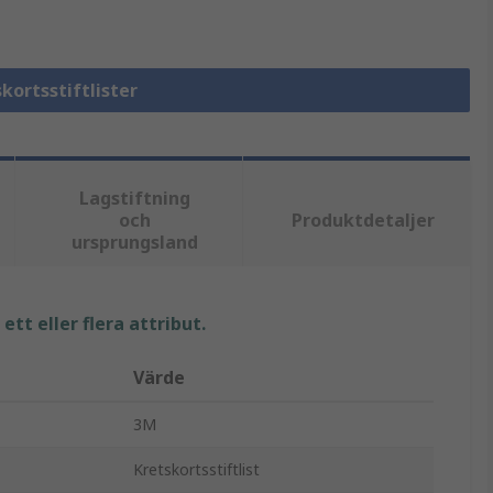
skortsstiftlister
Lagstiftning
och
Produktdetaljer
ursprungsland
tt eller flera attribut.
Värde
3M
Kretskortsstiftlist