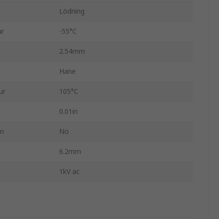
Lödning
ur
-55°C
2.54mm
Hane
ur
105°C
0.01in
en
No
6.2mm
1kV ac