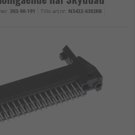
mer
:
303-90-191
Tillv. art.nr
:
N3432-6302RB