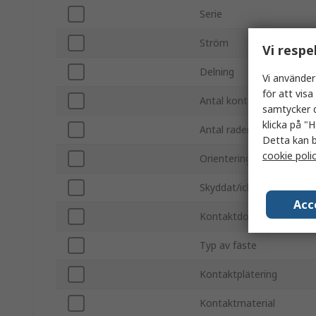
Serie
Ström
Vi respe
Delning
Vi använder
för att vis
Antal kontakter
samtycker d
klicka på "H
Antal rader
Detta kan b
cookie poli
Orientering
Skyddat/icke-skyddat
Acc
Kontaktdonssystem
Typ av fäste
Kontaktplätering
Kontaktmaterial