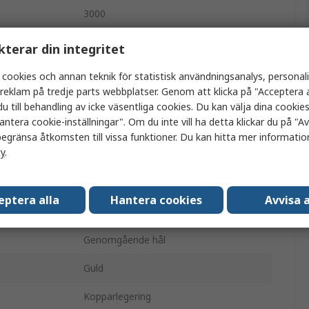
3000
2.0
kterar din integritet
2.54mm
 cookies och annan teknik för statistisk användningsanalys, personal
a reklam på tredje parts webbplatser. Genom att klicka på "Acceptera a
40
u till behandling av icke väsentliga cookies. Du kan välja dina cooki
antera cookie-inställningar". Om du inte vill ha detta klickar du på "Avv
2
egränsa åtkomsten till vissa funktioner. Du kan hitta mer information
cy
.
Rak
Skyddad
eptera alla
Hantera cookies
Avvisa a
Kort-till-kort, Kabel-till-kort
Genomgående hål
Guld
Kopparlegering