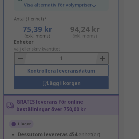
Visa alternativ för volympriser
Antal (1 enhet)*
75,39 kr
94,24 kr
(exkl. moms)
(inkl. moms)
Add
Enheter
to
välj eller skriv kvantitet
Basket
Kontrollera leveransdatum
Lägg i korgen
GRATIS leverans för online
beställningar över 750,00 kr
I lager
Dessutom levereras
454
enhet(er)