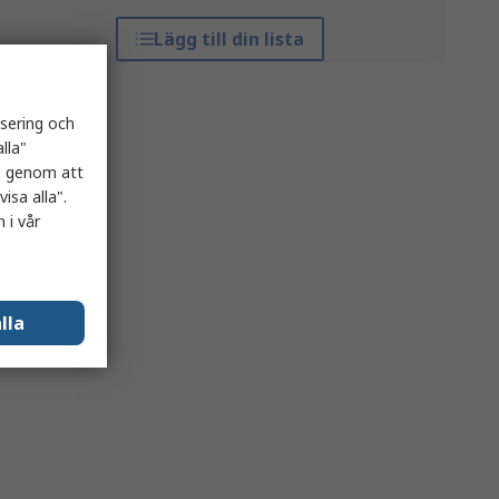
Lägg till din lista
isering och
lla"
es genom att
isa alla".
 i vår
lla