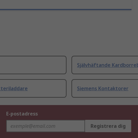
Självhäftande Kardborre
teriladdare
Siemens Kontaktorer
E-postadress
Registrera dig