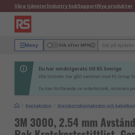
Våra tjänster
Industry hub
Support
Nya produkter
Meny
Sök efter MPN
Du har omdirigerats till RS Sverige
Elfa-Distrelec har gått samman med RS Group för 
Du kan fortfarande se orderhistorik, returnera pr
/
Kontaktdon
/
Kretskortskontaktdon och kabelko
3M 3000, 2.54 mm Avstånd
Rak Kretskortsstiftlist, 