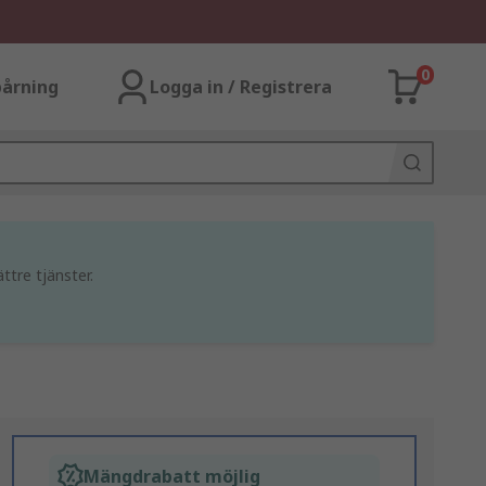
0
årning
Logga in / Registrera
ttre tjänster.
Mängdrabatt möjlig