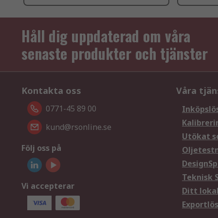
Håll dig uppdaterad om våra
senaste produkter och tjänster
Kontakta oss
Våra tjän
0771-45 89 00
Inköpslö
Kalibreri
kund@rsonline.se
Utökat s
Följ oss på
Oljetest
DesignSp
Teknisk 
Vi accepterar
Ditt loka
Exportlö