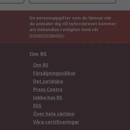
De personuppgifter som du lämnar när
du anmäler dig till nyhetsbrevet kommer
att behandlas i enlighet med vår
integritetspolicy
.
Om RS
Om RS
Försäljningsvillkor
Det juridiska
Press Centre
Jobba hos RS
ESG
Över hela världen
Våra certificeringar