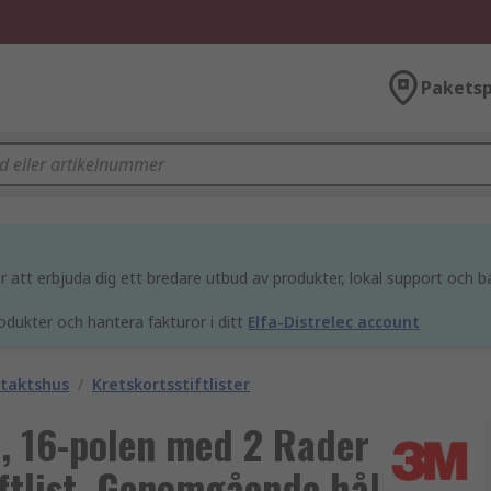
Paketsp
att erbjuda dig ett bredare utbud av produkter, lokal support och bä
odukter och hantera fakturor i ditt
Elfa-Distrelec account
ntaktshus
/
Kretskortsstiftlister
, 16-polen med 2 Rader
ftlist, Genomgående hål