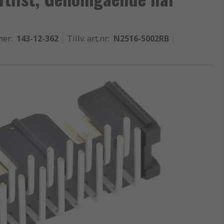
mer
:
143-12-362
Tillv. art.nr
:
N2516-5002RB