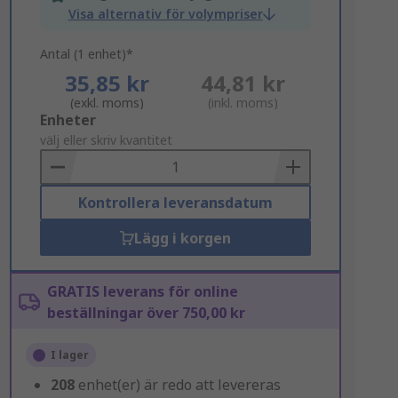
Visa alternativ för volympriser
Antal (1 enhet)*
35,85 kr
44,81 kr
(exkl. moms)
(inkl. moms)
Add
Enheter
to
välj eller skriv kvantitet
Basket
Kontrollera leveransdatum
Lägg i korgen
GRATIS leverans för online
beställningar över 750,00 kr
I lager
208
enhet(er) är redo att levereras