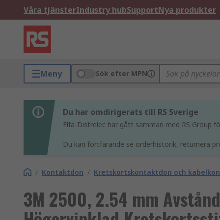
Våra tjänster
Industry hub
Support
Nya produkter
Meny
Sök efter MPN
Du har omdirigerats till RS Sverige
Elfa-Distrelec har gått samman med RS Group för 
Du kan fortfarande se orderhistorik, returnera pr
/
Kontaktdon
/
Kretskortskontaktdon och kabelko
3M 2500, 2.54 mm Avstånd
Högervinklad Kretskortssti