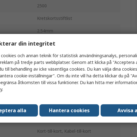
2500
Kretskortsstiftlist
2.54mm
kterar din integritet
1.75A
 cookies och annan teknik för statistisk användningsanalys, personal
16
a reklam på tredje parts webbplatser. Genom att klicka på "Acceptera a
Glasfylld polyester
u till behandling av icke väsentliga cookies. Du kan välja dina cooki
antera cookie-inställningar". Om du inte vill ha detta klickar du på "Avv
2
egränsa åtkomsten till vissa funktioner. Du kan hitta mer information
cy
.
Högervinklad
Skyddad
eptera alla
Hantera cookies
Avvisa a
Genomgående hål
Kort-till-kort, Kabel-till-kort