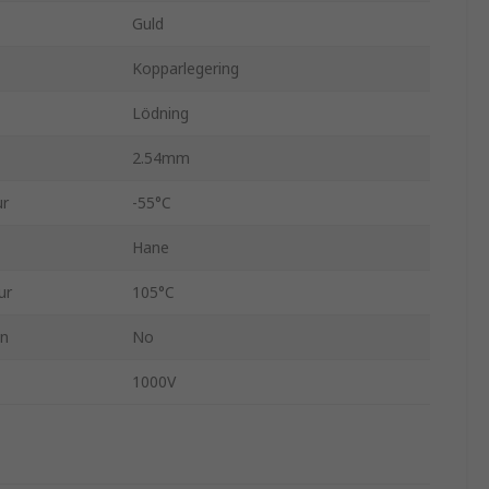
Guld
Kopparlegering
Lödning
2.54mm
ur
-55°C
Hane
ur
105°C
en
No
1000V