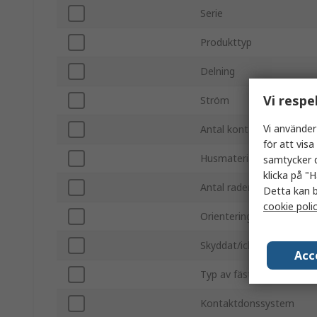
Serie
Produkttyp
Delning
Vi respe
Ström
Vi använder
Antal kontakter
för att vis
Husmaterial
samtycker d
klicka på "H
Antal rader
Detta kan b
cookie poli
Orientering
Skyddat/icke-skyddat
Acc
Typ av fäste
Kontaktdonssystem