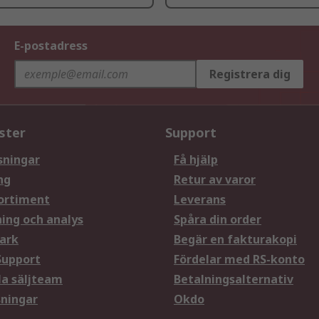
E-postadress
Registrera dig
ster
Support
sningar
Få hjälp
ng
Retur av varor
ortiment
Leverans
ning och analys
Spåra din order
ark
Begär en fakturakopi
Support
Fördelar med RS-konto
la säljteam
Betalningsalternativ
sningar
Okdo