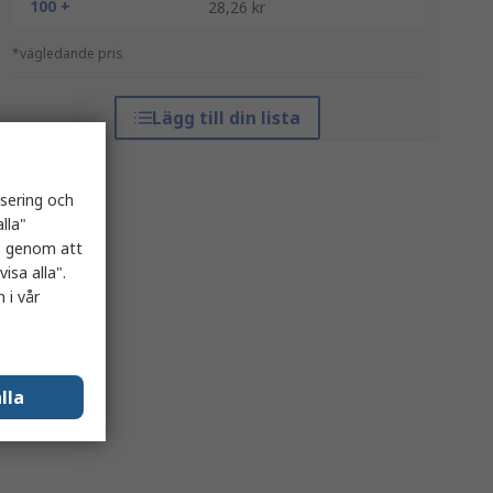
100 +
28,26 kr
*vägledande pris
Lägg till din lista
isering och
lla"
es genom att
isa alla".
 i vår
lla