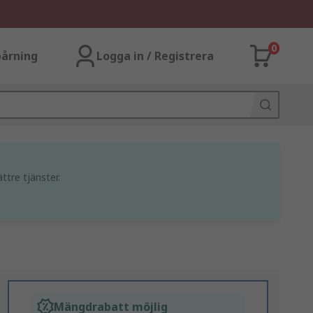
0
årning
Logga in / Registrera
ttre tjänster.
Mängdrabatt möjlig