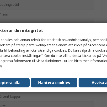
opplingstråd
.1mm²
öd
kterar din integritet
4AWG
 cookies och annan teknik för statistisk användningsanalys, personal
.25mm
a reklam på tredje parts webbplatser. Genom att klicka på "Acceptera a
u till behandling av icke väsentliga cookies. Du kan välja dina cooki
0m
antera cookie-inställningar". Om du inte vill ha detta klickar du på "Avv
egränsa åtkomsten till vissa funktioner. Du kan hitta mer information
00V
cy
.
.51mm
eptera alla
Hantera cookies
Avvisa a
05°C
örtent koppar
40°C