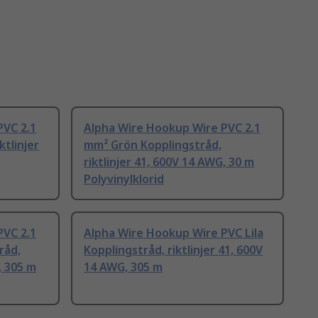
PVC 2.1
Alpha Wire Hookup Wire PVC 2.1
ktlinjer
mm² Grön Kopplingstråd,
riktlinjer 41, 600V 14 AWG, 30 m
Polyvinylklorid
PVC 2.1
Alpha Wire Hookup Wire PVC Lila
råd,
Kopplingstråd, riktlinjer 41, 600V
, 305 m
14 AWG, 305 m