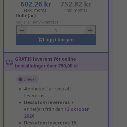
602,26 kr
752,82 kr
(exkl. moms)
(inkl. moms)
Add
Rulle(ar)
to
välj eller skriv kvantitet
Basket
Lägg i korgen
GRATIS leverans för online
beställningar över 750,00 kr
I lager
4
enhet(er) är redo att
levereras
Dessutom levereras
7
enhet(er) från den
13 oktober
2026
Dessutom levereras
15