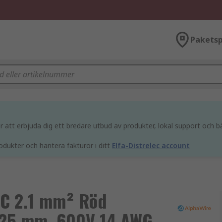
Paketsp
att erbjuda dig ett bredare utbud av produkter, lokal support och bä
odukter och hantera fakturor i ditt
Elfa-Distrelec account
VC 2.1 mm² Röd
0.25 mm, 600V 14 AWG,