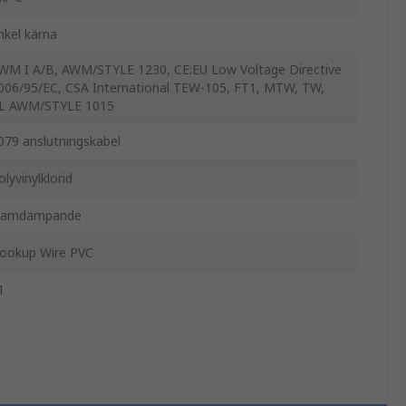
nkel kärna
WM I A/B, AWM/STYLE 1230, CE:EU Low Voltage Directive
006/95/EC, CSA International TEW-105, FT1, MTW, TW,
L AWM/STYLE 1015
079 anslutningskabel
olyvinylklorid
lamdämpande
ookup Wire PVC
1