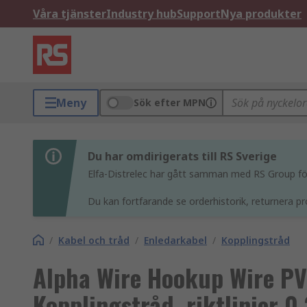
Våra tjänster
Industry hub
Support
Nya produkter
Meny
Sök efter MPN
Du har omdirigerats till RS Sverige
Elfa-Distrelec har gått samman med RS Group för 
Du kan fortfarande se orderhistorik, returnera pr
/
Kabel och tråd
/
Enledarkabel
/
Kopplingstråd
Alpha Wire Hookup Wire P
Kopplingstråd, riktlinjer 