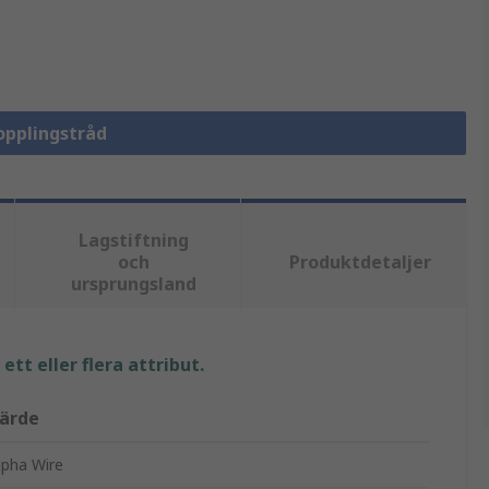
Kopplingstråd
Lagstiftning
och
Produktdetaljer
ursprungsland
tt eller flera attribut.
ärde
lpha Wire