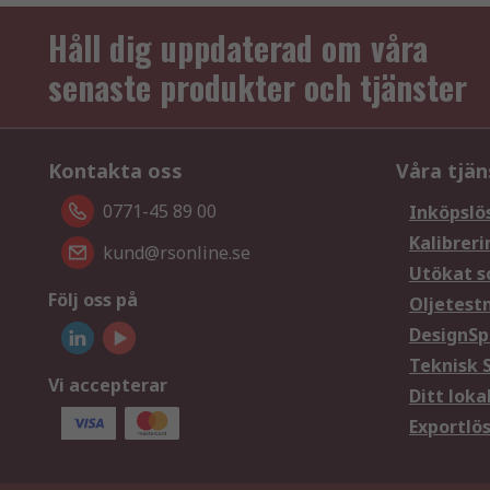
Håll dig uppdaterad om våra
senaste produkter och tjänster
Kontakta oss
Våra tjän
0771-45 89 00
Inköpslö
Kalibreri
kund@rsonline.se
Utökat s
Följ oss på
Oljetest
DesignSp
Teknisk 
Vi accepterar
Ditt loka
Exportlö