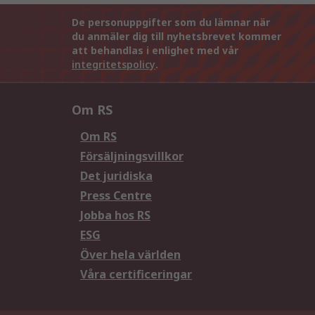
De personuppgifter som du lämnar när
du anmäler dig till nyhetsbrevet kommer
att behandlas i enlighet med vår
integritetspolicy
.
Om RS
Om RS
Försäljningsvillkor
Det juridiska
Press Centre
Jobba hos RS
ESG
Över hela världen
Våra certificeringar