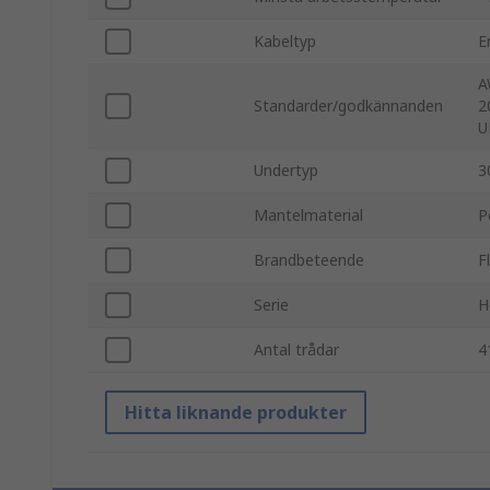
Kabeltyp
E
A
Standarder/godkännanden
2
U
Undertyp
3
Mantelmaterial
P
Brandbeteende
F
Serie
H
Antal trådar
4
Hitta liknande produkter