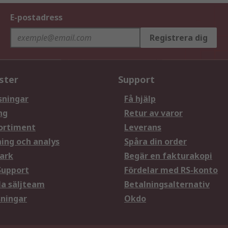
E-postadress
Registrera dig
ster
Support
sningar
Få hjälp
ng
Retur av varor
ortiment
Leverans
ning och analys
Spåra din order
ark
Begär en fakturakopi
Support
Fördelar med RS-konto
la säljteam
Betalningsalternativ
sningar
Okdo