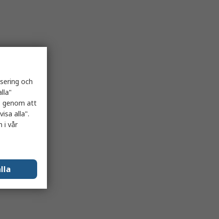
isering och
lla"
es genom att
isa alla".
 i vår
lla