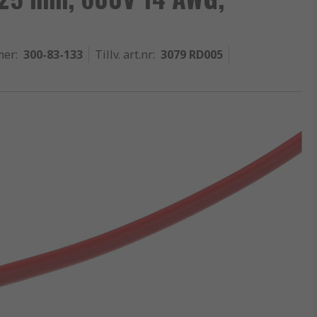
mer
:
300-83-133
Tillv. art.nr
:
3079 RD005