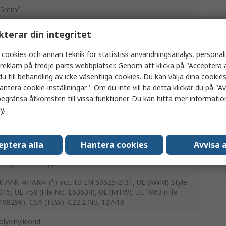
.5mm²
opplingstråd
kterar din integritet
rön, Gul
 cookies och annan teknik för statistisk användningsanalys, personal
a reklam på tredje parts webbplatser. Genom att klicka på "Acceptera a
00m
u till behandling av icke väsentliga cookies. Du kan välja dina cooki
antera cookie-inställningar". Om du inte vill ha detta klickar du på "Avv
.7mm
egränsa åtkomsten till vissa funktioner. Du kan hitta mer information
cy
.
50, 600, 750V
0°C
eptera alla
Hantera cookies
Avvisa a
ennpläterad koppar
07V-K ⊲HAR⊳ (*) acc. to EN 50525-2-31, UL (AWM) Style
015, UL 758 (File No. E63634), UL (MTW): UL 1063 (File
198296), CSA (TEW): C22.2 No. 127-18
olyvinylklorid