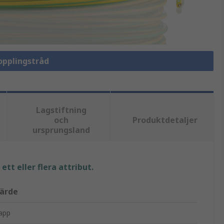
Kopplingstråd
Lagstiftning
och
Produktdetaljer
ursprungsland
tt eller flera attribut.
ärde
app