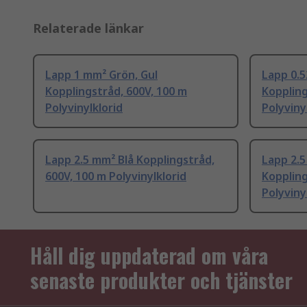
Relaterade länkar
Lapp 1 mm² Grön, Gul
Lapp 0.5
Kopplingstråd, 600V, 100 m
Koppling
Polyvinylklorid
Polyviny
Lapp 2.5 mm² Blå Kopplingstråd,
Lapp 2.5
600V, 100 m Polyvinylklorid
Koppling
Polyviny
Håll dig uppdaterad om våra
senaste produkter och tjänster