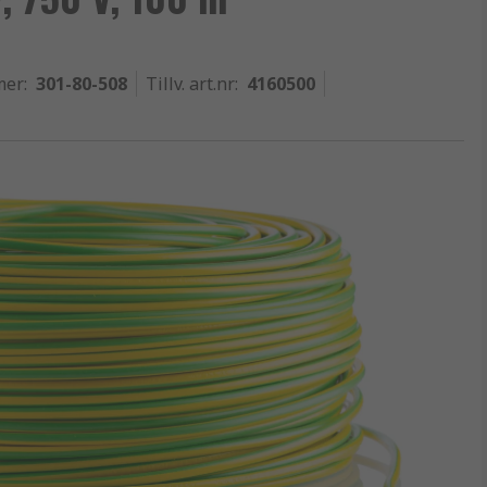
mer
:
301-80-508
Tillv. art.nr
:
4160500