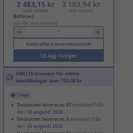
2 483,15 kr
3 103,94 kr
(exkl. moms)
(inkl. moms)
Add
Rulle(ar)
to
välj eller skriv kvantitet
Basket
Kontrollera leveransdatum
Lägg i korgen
GRATIS leverans för online
beställningar över 750,00 kr
I lager
Dessutom levereras
67
enhet(er) från
den
10 augusti 2026
Dessutom levereras
3
enhet(er) från
den
10 augusti 2026