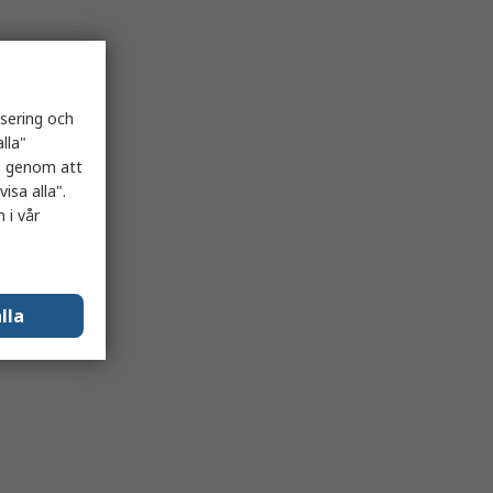
isering och
lla"
es genom att
isa alla".
 i vår
lla