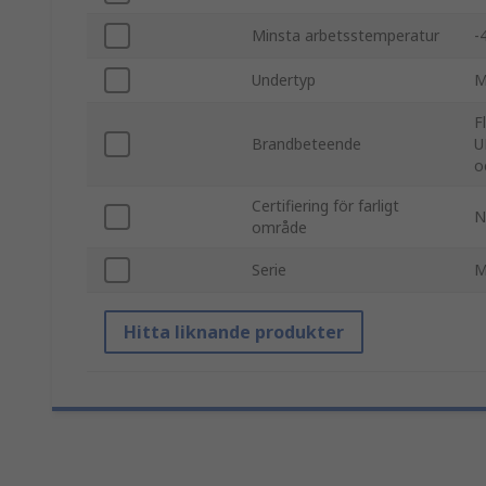
Minsta arbetsstemperatur
-
Undertyp
M
F
Brandbeteende
U
o
Certifiering för farligt
N
område
Serie
M
Hitta liknande produkter