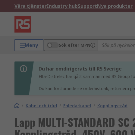
Våra tjänster
Industry hub
Support
Nya produkter
Meny
Sök efter MPN
Du har omdirigerats till RS Sverige
Elfa-Distrelec har gått samman med RS Group för 
Du kan fortfarande se orderhistorik, returnera pr
/
Kabel och tråd
/
Enledarkabel
/
Kopplingstråd
Lapp MULTI-STANDARD SC 2
Kopplingstråd, 450V, 600 V