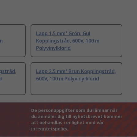
Lapp 1.5 mm² Grön, Gul
 m
Kopplingstråd, 600V, 100 m
Polyvinylklorid
gstråd,
Lapp 2.5 mm² Brun Kopplingstråd,
id
600V, 100 m Polyvinylklorid
De personuppgifter som du lämnar när
du anmäler dig till nyhetsbrevet kommer
att behandlas i enlighet med vår
integritetspolicy
.