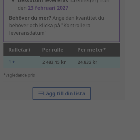
Dessutom levereras
15
enhet(er) från
den
23 februari 2027
Behöver du mer?
Ange den kvantitet du
behöver och klicka på "Kontrollera
leveransdatum"
Rulle(ar)
Per rulle
Per meter*
1 +
2 483,15 kr
24,832 kr
*vägledande pris
Lägg till din lista