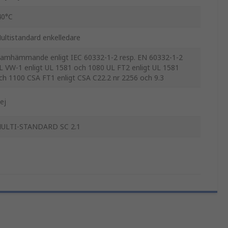
40°C
ultistandard enkelledare
lamhämmande enligt IEC 60332-1-2 resp. EN 60332-1-2
L VW-1 enligt UL 1581 och 1080 UL FT2 enligt UL 1581
ch 1100 CSA FT1 enligt CSA C22.2 nr 2256 och 9.3
ej
ULTI-STANDARD SC 2.1