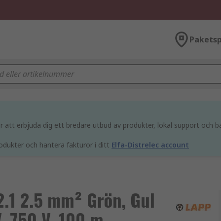
Paketsp
att erbjuda dig ett bredare utbud av produkter, lokal support och bä
odukter och hantera fakturor i ditt
Elfa-Distrelec account
.1 2.5 mm² Grön, Gul
, 750 V, 100 m