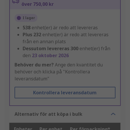
över 750,00 kr
I lager
538
enhet(er) är redo att levereras
Plus
232
enhet(er) är redo att levereras
från en annan plats
Dessutom levereras
300
enhet(er) från
den
23 oktober 2026
Behöver du mer?
Ange den kvantitet du
behöver och klicka på "Kontrollera
leveransdatum"
Kontrollera leveransdatum
Alternativ för att köpa i bulk
Enheter
Per enhet
Per förpackning*