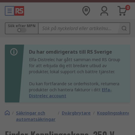
0
Sök efter MPN
Du har omdirigerats till RS Sverige
Elfa-Distrelec har gått samman med RS Group
för att erbjuda dig ett bredare utbud av
produkter, lokal support och bättre tjänster.
Du kan fortfarande se orderhistorik, returnera
produkter och hantera fakturor i ditt
Elfa-
Distrelec account
/
Säkringar och
/
Dvärgbrytare
/
Kopplingsskenor
automatsäkringar
Finder Kopplingsskena, 250 V,