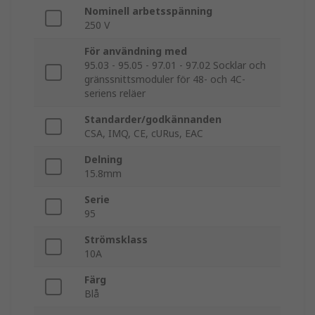
Nominell arbetsspänning
250 V
För användning med
95.03 - 95.05 - 97.01 - 97.02 Socklar och
gränssnittsmoduler för 48- och 4C-
seriens reläer
Standarder/godkännanden
CSA, IMQ, CE, cURus, EAC
Delning
15.8mm
Serie
95
Strömsklass
10A
Färg
Blå