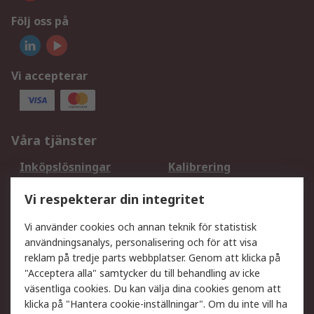
Följ oss på
Vi accepterar
Våra tjänster
Inköpslösningar
Kalibrering
Utökat sortiment
Oljetestning och analys
Vi respekterar din integritet
DesignSpark
Teknisk Support
Ditt lokala säljteam
Exportlösningar
Vi använder cookies och annan teknik för statistisk
användningsanalys, personalisering och för att visa
reklam på tredje parts webbplatser. Genom att klicka på
Support
"Acceptera alla" samtycker du till behandling av icke
Få hjälp
Retur av varor
väsentliga cookies. Du kan välja dina cookies genom att
klicka på "Hantera cookie-inställningar". Om du inte vill ha
Leverans
Spåra din order