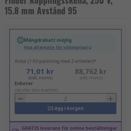
15.8 mm Avstånd 95
Mängdrabatt möjlig
Visa alternativ för volympriser
Antal (1 förpackning med 2 enheter)*
71,01 kr
88,762 kr
(exkl. moms)
(inkl. moms)
Add
Enheter
to
välj eller skriv kvantitet
Basket
Lägg i korgen
GRATIS leverans för online beställningar