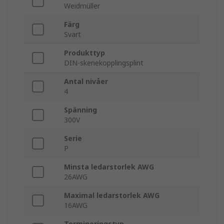
Weidmüller
Färg
Svart
Produkttyp
DIN-skenekopplingsplint
Antal nivåer
4
Spänning
300V
Serie
P
Minsta ledarstorlek AWG
26AWG
Maximal ledarstorlek AWG
16AWG
Termineringstyp