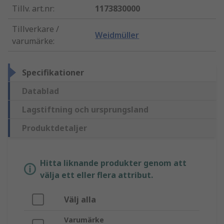
Tillv. art.nr
:
1173830000
Tillverkare /
Weidmüller
varumärke
:
Specifikationer
Datablad
Lagstiftning och ursprungsland
Produktdetaljer
Hitta liknande produkter genom att
välja ett eller flera attribut.
Välj alla
Varumärke