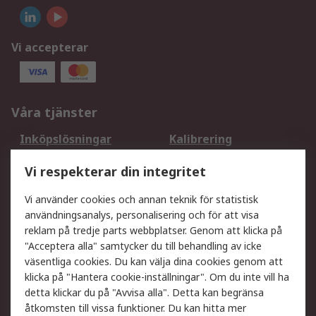
Vi accepterar
Våra tjänster
Inköpslösningar
Kalibrering
Utökat sortiment
Oljetestning och analys
Vi respekterar din integritet
DesignSpark
Teknisk Support
Ditt lokala säljteam
Exportlösningar
Vi använder cookies och annan teknik för statistisk
användningsanalys, personalisering och för att visa
reklam på tredje parts webbplatser. Genom att klicka på
Support
"Acceptera alla" samtycker du till behandling av icke
Få hjälp
Retur av varor
väsentliga cookies. Du kan välja dina cookies genom att
klicka på "Hantera cookie-inställningar". Om du inte vill ha
Leverans
Spåra din order
detta klickar du på "Avvisa alla". Detta kan begränsa
Begär en fakturakopi
Fördelar med RS-konto
åtkomsten till vissa funktioner. Du kan hitta mer