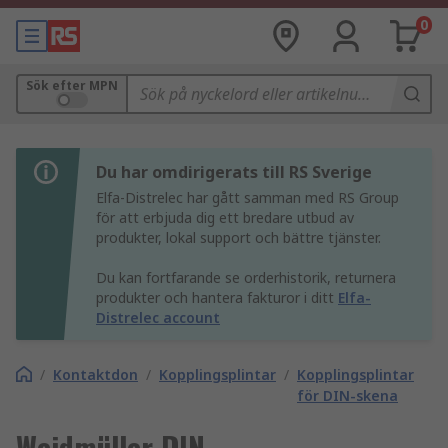
0
Sök efter MPN
Du har omdirigerats till RS Sverige
Elfa-Distrelec har gått samman med RS Group
för att erbjuda dig ett bredare utbud av
produkter, lokal support och bättre tjänster.
Du kan fortfarande se orderhistorik, returnera
produkter och hantera fakturor i ditt
Elfa-
Distrelec account
/
Kontaktdon
/
Kopplingsplintar
/
Kopplingsplintar
för DIN-skena
Weidmüller DIN-