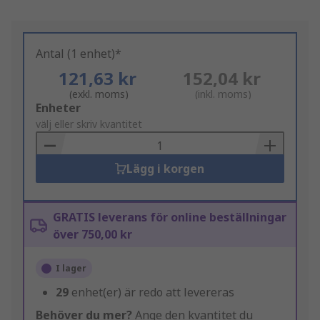
Antal (1 enhet)*
121,63 kr
152,04 kr
(exkl. moms)
(inkl. moms)
Add
Enheter
to
välj eller skriv kvantitet
Basket
Lägg i korgen
GRATIS leverans för online beställningar
över 750,00 kr
I lager
29
enhet(er) är redo att levereras
Behöver du mer?
Ange den kvantitet du