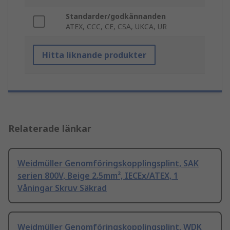
Standarder/godkännanden
ATEX, CCC, CE, CSA, UKCA, UR
Hitta liknande produkter
Relaterade länkar
Weidmüller Genomföringskopplingsplint, SAK
serien 800V, Beige 2.5mm², IECEx/ATEX, 1
Våningar Skruv Säkrad
Weidmüller Genomföringskopplingsplint, WDK