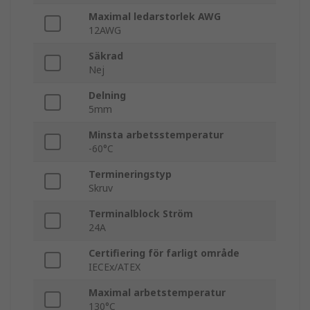
Maximal ledarstorlek AWG
12AWG
Säkrad
Nej
Delning
5mm
Minsta arbetsstemperatur
-60°C
Termineringstyp
Skruv
Terminalblock Ström
24A
Certifiering för farligt område
IECEx/ATEX
Maximal arbetstemperatur
130°C