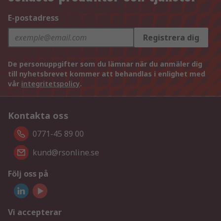
E-postadress
Registrera dig
De personuppgifter som du lämnar när du anmäler dig
till nyhetsbrevet kommer att behandlas i enlighet med
vår
integritetspolicy
.
Kontakta oss
0771-45 89 00
kund@rsonline.se
Följ oss på
Vi accepterar