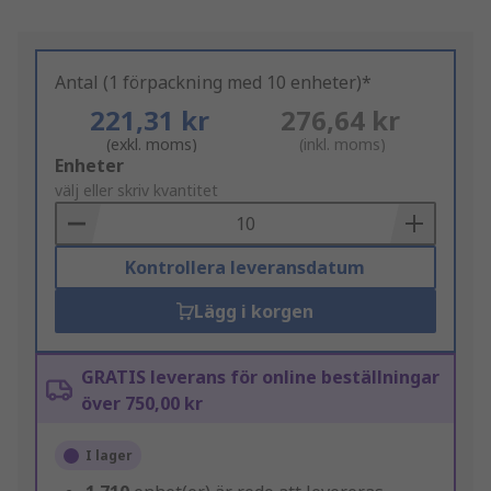
Antal (1 förpackning med 10 enheter)*
221,31 kr
276,64 kr
(exkl. moms)
(inkl. moms)
Add
Enheter
to
välj eller skriv kvantitet
Basket
Kontrollera leveransdatum
Lägg i korgen
GRATIS leverans för online beställningar
över 750,00 kr
I lager