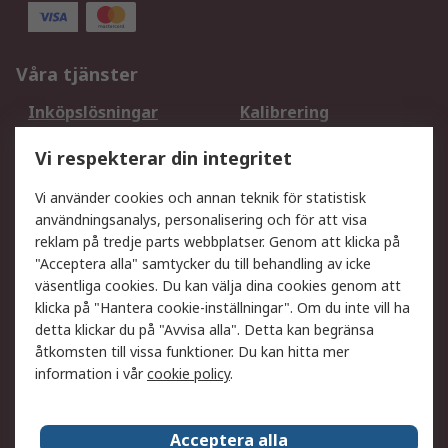
Våra tjänster
Inköpslösningar
Kalibrering
Utökat sortiment
Oljetestning och analys
Vi respekterar din integritet
DesignSpark
Teknisk Support
Ditt lokala säljteam
Exportlösningar
Vi använder cookies och annan teknik för statistisk
användningsanalys, personalisering och för att visa
reklam på tredje parts webbplatser. Genom att klicka på
Support
"Acceptera alla" samtycker du till behandling av icke
Få hjälp
Retur av varor
väsentliga cookies. Du kan välja dina cookies genom att
klicka på "Hantera cookie-inställningar". Om du inte vill ha
Leverans
Spåra din order
detta klickar du på "Avvisa alla". Detta kan begränsa
Begär en fakturakopi
Fördelar med RS-konto
åtkomsten till vissa funktioner. Du kan hitta mer
Betalningsalternativ
Okdo
information i vår
cookie policy
.
Om RS
Acceptera alla