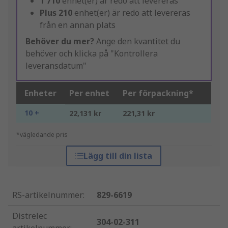
1 710
enhet(er) är redo att levereras
Plus
210
enhet(er) är redo att levereras
från en annan plats
Behöver du mer?
Ange den kvantitet du
behöver och klicka på "Kontrollera
leveransdatum"
Enheter
Per enhet
Per förpackning*
10 +
22,131 kr
221,31 kr
*vägledande pris
Lägg till din lista
RS-artikelnummer
:
829-6619
Distrelec
304-02-311