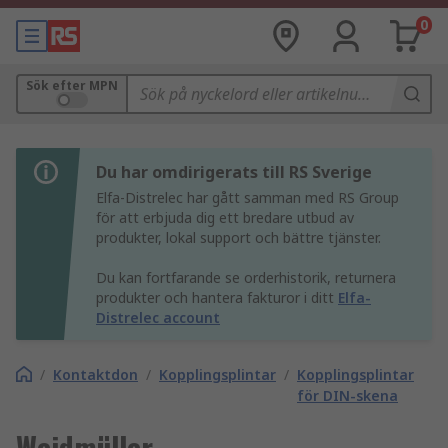
0
Sök efter MPN
Du har omdirigerats till RS Sverige
Elfa-Distrelec har gått samman med RS Group
för att erbjuda dig ett bredare utbud av
produkter, lokal support och bättre tjänster.
Du kan fortfarande se orderhistorik, returnera
produkter och hantera fakturor i ditt
Elfa-
Distrelec account
/
Kontaktdon
/
Kopplingsplintar
/
Kopplingsplintar
för DIN-skena
Weidmüller