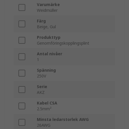
Varumärke
Weidmüller
Färg
Beige, Gul
Produkttyp
Genomföringskopplingsplint
Antal nivåer
1
Spänning
250V
Serie
AKZ
Kabel CSA
2.5mm²
Minsta ledarstorlek AWG
26AWG