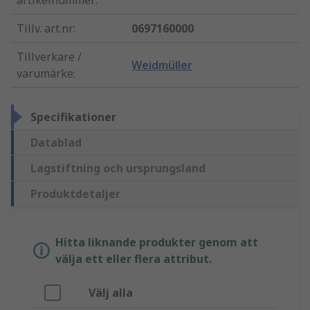
artikelnummer
:
Tillv. art.nr
:
0697160000
Tillverkare /
Weidmüller
varumärke
:
Specifikationer
Datablad
Lagstiftning och ursprungsland
Produktdetaljer
Hitta liknande produkter genom att
välja ett eller flera attribut.
Välj alla