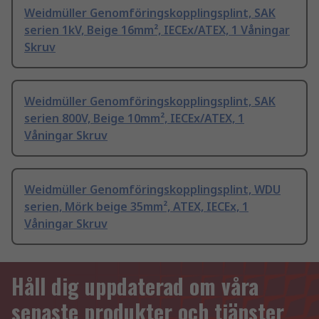
Weidmüller Genomföringskopplingsplint, SAK
serien 1kV, Beige 16mm², IECEx/ATEX, 1 Våningar
Skruv
Weidmüller Genomföringskopplingsplint, SAK
serien 800V, Beige 10mm², IECEx/ATEX, 1
Våningar Skruv
Weidmüller Genomföringskopplingsplint, WDU
serien, Mörk beige 35mm², ATEX, IECEx, 1
Våningar Skruv
Håll dig uppdaterad om våra
senaste produkter och tjänster