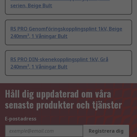
serien, Beige Bult
RS PRO Genomföringskopplingsplint 1kV, Beige
240mm², 1 Våningar Bult
RS PRO DIN-skenekopplingsplint 1kV, Grå
240mm², 1 Våningar Bult
Håll dig uppdaterad om våra
senaste produkter och tjänster
E-postadress
Registrera dig