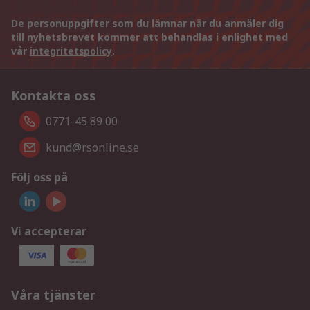
De personuppgifter som du lämnar när du anmäler dig
till nyhetsbrevet kommer att behandlas i enlighet med
vår
integritetspolicy
.
Kontakta oss
0771-45 89 00
kund@rsonline.se
Följ oss på
Vi accepterar
Våra tjänster