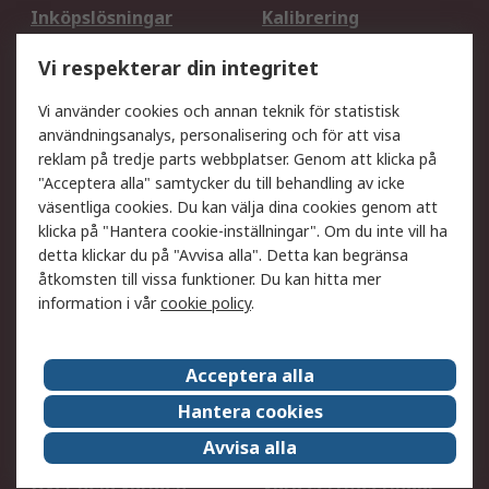
Inköpslösningar
Kalibrering
Utökat sortiment
Oljetestning och analys
Vi respekterar din integritet
DesignSpark
Teknisk Support
Ditt lokala säljteam
Exportlösningar
Vi använder cookies och annan teknik för statistisk
användningsanalys, personalisering och för att visa
reklam på tredje parts webbplatser. Genom att klicka på
Support
"Acceptera alla" samtycker du till behandling av icke
Få hjälp
Retur av varor
väsentliga cookies. Du kan välja dina cookies genom att
klicka på "Hantera cookie-inställningar". Om du inte vill ha
Leverans
Spåra din order
detta klickar du på "Avvisa alla". Detta kan begränsa
Begär en fakturakopi
Fördelar med RS-konto
åtkomsten till vissa funktioner. Du kan hitta mer
Betalningsalternativ
Okdo
information i vår
cookie policy
.
Om RS
Acceptera alla
Om RS
Försäljningsvillkor
Hantera cookies
Det juridiska
Press Centre
Avvisa alla
Jobba hos RS
ESG
Över hela världen
Våra certificeringar