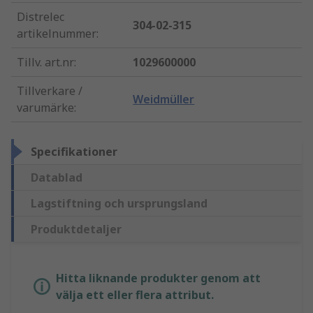
Distrelec
304-02-315
artikelnummer
:
Tillv. art.nr
:
1029600000
Tillverkare /
Weidmüller
varumärke
:
Specifikationer
Datablad
Lagstiftning och ursprungsland
Produktdetaljer
Hitta liknande produkter genom att
välja ett eller flera attribut.