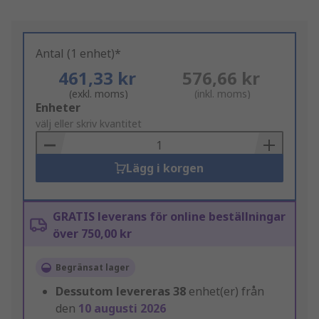
Antal (1 enhet)*
461,33 kr
576,66 kr
(exkl. moms)
(inkl. moms)
Add
Enheter
to
välj eller skriv kvantitet
Basket
Lägg i korgen
GRATIS leverans för online beställningar
över 750,00 kr
Begränsat lager
Dessutom levereras
38
enhet(er) från
den
10 augusti 2026