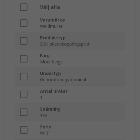
Välj alla
Varumärke
Weidmüller
Produkttyp
DIN-skenekopplingsplint
Färg
Mörk beige
Undertyp
Genomföringsterminal
Antal nivåer
1
Spänning
1kV
Serie
WFF