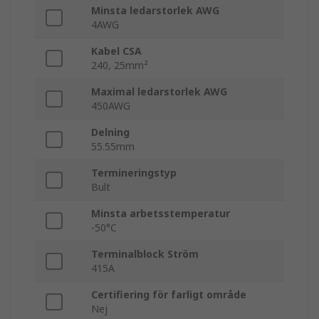
Minsta ledarstorlek AWG
4AWG
Kabel CSA
240, 25mm²
Maximal ledarstorlek AWG
450AWG
Delning
55.55mm
Termineringstyp
Bult
Minsta arbetsstemperatur
-50°C
Terminalblock Ström
415A
Certifiering för farligt område
Nej