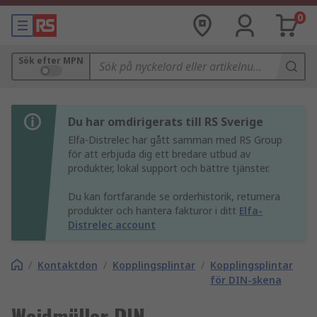
0
Sök efter MPN
Du har omdirigerats till RS Sverige
Elfa-Distrelec har gått samman med RS Group
för att erbjuda dig ett bredare utbud av
produkter, lokal support och bättre tjänster.
Du kan fortfarande se orderhistorik, returnera
produkter och hantera fakturor i ditt
Elfa-
Distrelec account
/
Kontaktdon
/
Kopplingsplintar
/
Kopplingsplintar
för DIN-skena
Weidmüller DIN-