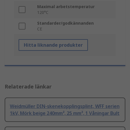
Maximal arbetstemperatur
120°C
Standarder/godkännanden
CE
Hitta liknande produkter
Relaterade länkar
Weidmüller DIN-skenekopplingsplint, WFF serien
1kV, Mörk beige 240mm², 25 mm², 1 Våningar Bult