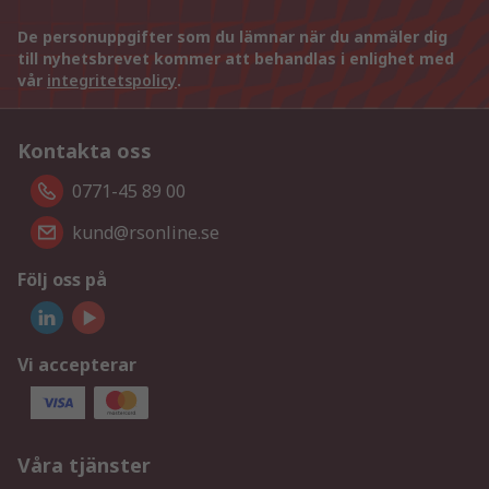
De personuppgifter som du lämnar när du anmäler dig
till nyhetsbrevet kommer att behandlas i enlighet med
vår
integritetspolicy
.
Kontakta oss
0771-45 89 00
kund@rsonline.se
Följ oss på
Vi accepterar
Våra tjänster