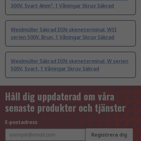
300V, Svart 4mm², 1 Våningar Skruv Säkrad
Weidmüller Säkrad DIN-skeneterminal, WSI
serien 500V, Brun, 1 Våningar Skruv Säkrad
Weidmüller Säkrad DIN-skeneterminal, W serien
500V, Svart, 1 Våningar Skruv Säkrad
Håll dig uppdaterad om våra
senaste produkter och tjänster
E-postadress
Registrera dig