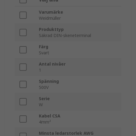
Varumärke
Weidmüller
Produkttyp
Säkrad DIN-skeneterminal
Färg
Svart
Antal nivåer
1
Spänning
500V
Serie
W
Kabel CSA
4mm²
Minsta ledarstorlek AWG