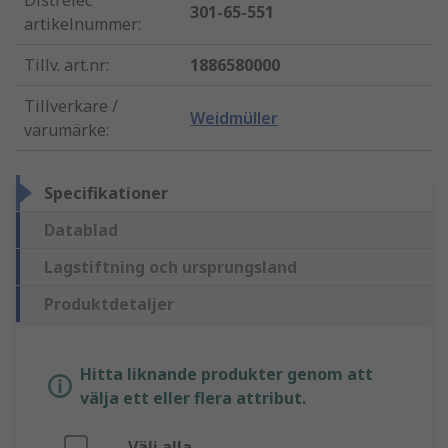
Distrelec
301-65-551
artikelnummer
:
Tillv. art.nr
:
1886580000
Tillverkare /
Weidmüller
varumärke
:
Specifikationer
Datablad
Lagstiftning och ursprungsland
Produktdetaljer
Hitta liknande produkter genom att
välja ett eller flera attribut.
Välj alla