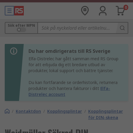
0
Sök efter MPN
Du har omdirigerats till RS Sverige
Elfa-Distrelec har gått samman med RS Group
för att erbjuda dig ett bredare utbud av
produkter, lokal support och bättre tjänster.
Du kan fortfarande se orderhistorik, returnera
produkter och hantera fakturor i ditt
Elfa-
Distrelec account
/
Kontaktdon
/
Kopplingsplintar
/
Kopplingsplintar
för DIN-skena
Weidmüller Säkrad DIN-