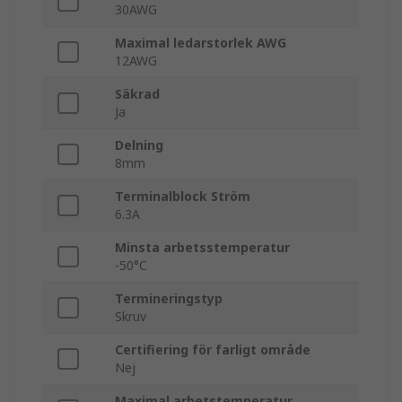
30AWG
Maximal ledarstorlek AWG
12AWG
Säkrad
Ja
Delning
8mm
Terminalblock Ström
6.3A
Minsta arbetsstemperatur
-50°C
Termineringstyp
Skruv
Certifiering för farligt område
Nej
Maximal arbetstemperatur