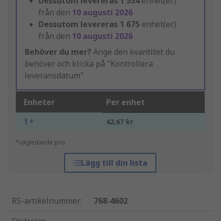
Dessutom levereras
1 534
enhet(er)
från den
10 augusti 2026
Dessutom levereras
1 675
enhet(er)
från den
10 augusti 2026
Behöver du mer?
Ange den kvantitet du
behöver och klicka på "Kontrollera
leveransdatum"
Enheter
Per enhet
1 +
42,67 kr
*vägledande pris
Lägg till din lista
RS-artikelnummer
:
768-4602