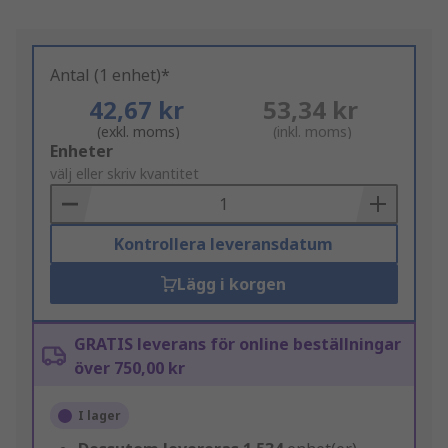
Antal (1 enhet)*
42,67 kr
53,34 kr
(exkl. moms)
(inkl. moms)
Add
Enheter
to
välj eller skriv kvantitet
Basket
Kontrollera leveransdatum
Lägg i korgen
GRATIS leverans för online beställningar
över 750,00 kr
I lager