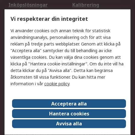
Inköpslösningar
Kalibrering
Utökat sortiment
Oljetestning och analys
Vi respekterar din integritet
DesignSpark
Teknisk Support
Ditt lokala säljteam
Exportlösningar
Vi använder cookies och annan teknik för statistisk
användningsanalys, personalisering och för att visa
reklam på tredje parts webbplatser. Genom att klicka på
Support
"Acceptera alla" samtycker du till behandling av icke
Få hjälp
Retur av varor
väsentliga cookies. Du kan välja dina cookies genom att
klicka på "Hantera cookie-inställningar". Om du inte vill ha
Leverans
Spåra din order
detta klickar du på "Avvisa alla". Detta kan begränsa
Begär en fakturakopi
Fördelar med RS-konto
åtkomsten till vissa funktioner. Du kan hitta mer
Betalningsalternativ
Okdo
information i vår
cookie policy
.
Om RS
Acceptera alla
Om RS
Försäljningsvillkor
Hantera cookies
Det juridiska
Press Centre
Avvisa alla
Jobba hos RS
ESG
Över hela världen
Våra certificeringar